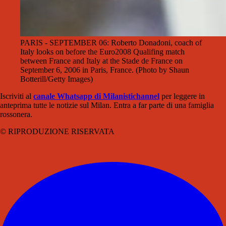
PARIS - SEPTEMBER 06: Roberto Donadoni, coach of
Italy looks on before the Euro2008 Qualifing match
between France and Italy at the Stade de France on
September 6, 2006 in Paris, France. (Photo by Shaun
Botterill/Getty Images)
Iscriviti al
canale Whatsapp di Milanistichannel
per leggere in
anteprima tutte le notizie sul Milan. Entra a far parte di una famiglia
rossonera.
© RIPRODUZIONE RISERVATA