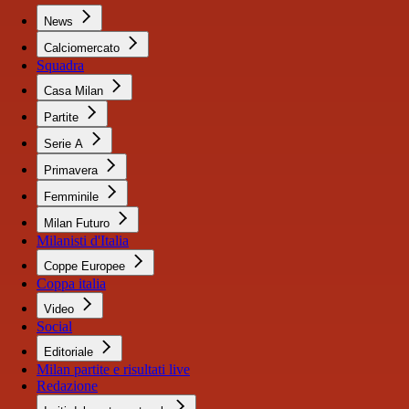
News
Calciomercato
Squadra
Casa Milan
Partite
Serie A
Primavera
Femminile
Milan Futuro
Milanisti d'Italia
Coppe Europee
Coppa italia
Video
Social
Editoriale
Milan partite e risultati live
Redazione