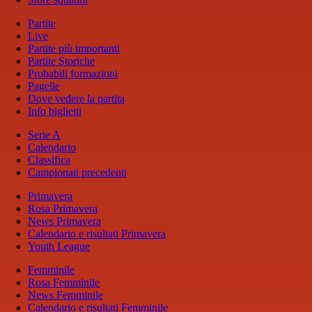
Partite
Live
Partite più importanti
Partite Storiche
Probabili formazioni
Pagelle
Dove vedere la partita
Info biglietti
Serie A
Calendario
Classifica
Campionati precedenti
Primavera
Rosa Primavera
News Primavera
Calendario e risultati Primavera
Youth League
Femminile
Rosa Femminile
News Femminile
Calendario e risultati Femminile