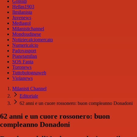
Golssip
Hellas1903
Ilmilanista
Juvenews
Mediagol
Milanistichannel
Mondoudinese
Notiziecalciomercato
Numericalcio
Padovasport
Pianetamilan
SOS Fanta
Toronews
Tuttobolognaweb
Violanews
Milanisti Channel
Editoriale
62 anni e un cuore rossonero: buon compleanno Donadoni
62 anni e un cuore rossonero: buon
compleanno Donadoni