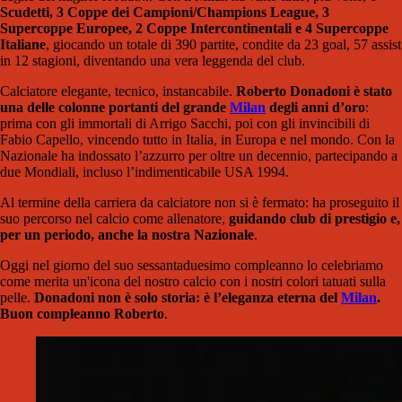
Scudetti, 3 Coppe dei Campioni/Champions League, 3
Supercoppe Europee, 2 Coppe Intercontinentali e 4 Supercoppe
Italiane
, giocando un totale di 390 partite, condite da 23 goal, 57 assist
in 12 stagioni, diventando una vera leggenda del club.
Calciatore elegante, tecnico, instancabile.
Roberto Donadoni è stato
una delle colonne portanti del grande
Milan
degli anni d’oro
:
prima con gli immortali di Arrigo Sacchi, poi con gli invincibili di
Fabio Capello, vincendo tutto in Italia, in Europa e nel mondo. Con la
Nazionale ha indossato l’azzurro per oltre un decennio, partecipando a
due Mondiali, incluso l’indimenticabile USA 1994.
Al termine della carriera da calciatore non si è fermato: ha proseguito il
suo percorso nel calcio come allenatore,
guidando club di prestigio e,
per un periodo, anche la nostra Nazionale
.
Oggi nel giorno del suo sessantaduesimo compleanno lo celebriamo
come merita un'icona del nostro calcio con i nostri colori tatuati sulla
pelle.
Donadoni non è solo storia: è l’eleganza eterna del
Milan
.
Buon compleanno Roberto
.