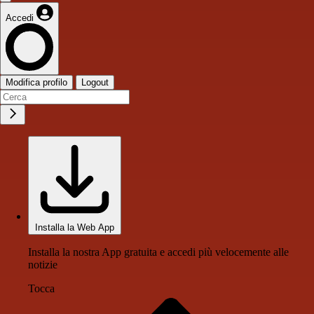
Accedi
Modifica profilo
Logout
Installa la Web App
Installa la nostra App gratuita e accedi più velocemente alle
notizie
Tocca