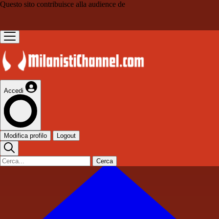
Questo sito contribuisce alla audience de
Accedi
Modifica profilo
Logout
Cerca