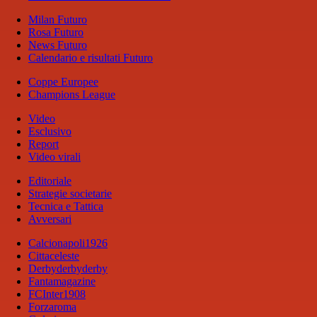
Milan Futuro
Rosa Futuro
News Futuro
Calendario e risultati Futuro
Coppe Europee
Champions League
Video
Esclusivo
Report
Video virali
Editoriale
Strategie societarie
Tecnica e Tattica
Avversari
Calcionapoli1926
Cittaceleste
Derbyderbyderby
Fantamagazine
FCInter1908
Forzaroma