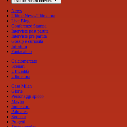
I siti del nostro network
News
Ultime News/Ultima ora
Live Blog
Conferenze Stampa
Interviste post partita
Interviste pre partita
Gossip e curiosità
Infortuni
Fantacalcio
Calciomercato
Scenari
Ufficialità
Ultima ora
Casa Milan
Glorie
Personaggi spicco
Maglia
Inni e cori
Palmares
Sponsor
Progetti
Store squadra