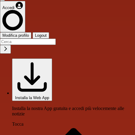
Accedi
Modifica profilo
Logout
Installa la Web App
Installa la nostra App gratuita e accedi più velocemente alle
notizie
Tocca