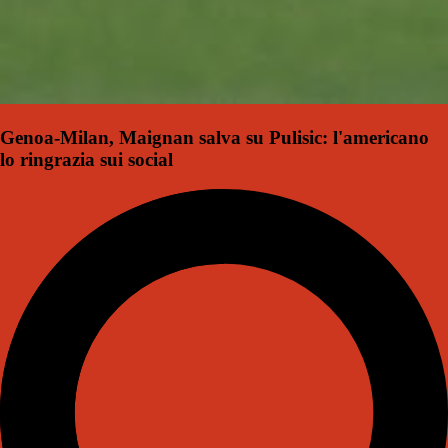
Genoa-Milan, Maignan salva su Pulisic: l'americano
lo ringrazia sui social