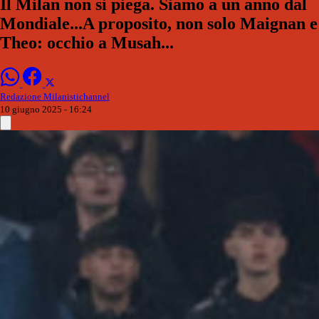
Il Milan non si piega. Siamo a un anno dal
Mondiale...A proposito, non solo Maignan e
Theo: occhio a Musah...
Redazione Milanistichannel
10 giugno 2025 - 16:24