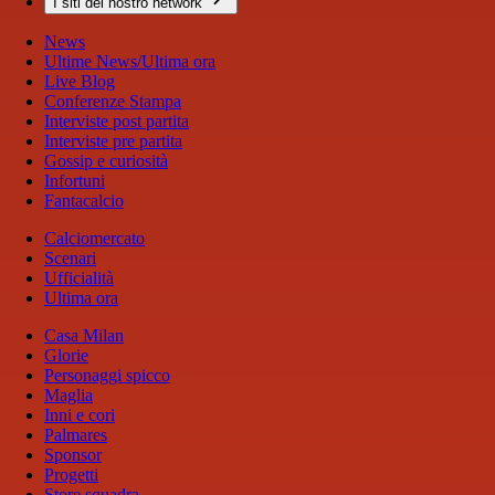
I siti del nostro network
News
Ultime News/Ultima ora
Live Blog
Conferenze Stampa
Interviste post partita
Interviste pre partita
Gossip e curiosità
Infortuni
Fantacalcio
Calciomercato
Scenari
Ufficialità
Ultima ora
Casa Milan
Glorie
Personaggi spicco
Maglia
Inni e cori
Palmares
Sponsor
Progetti
Store squadra