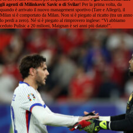
gli agenti di Milinkovic Savic o di Svilar
! Per la prima volta, da
quando è arrivato il nuovo management sportivo (Tare e Allegri), il
Milan si è comportato da Milan. Non si è piegato al ricatto (tra un anno
lo perdi a zero). Né si è piegato al rimprovero inglese: “Vi abbiamo
ceduto Pulisic a 20 milioni, Maignan è sei anni più datato!”.