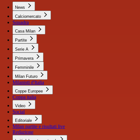
News
Calciomercato
Squadra
Casa Milan
Partite
Serie A
Primavera
Femminile
Milan Futuro
Milanisti d'Italia
Coppe Europee
Coppa italia
Video
Social
Editoriale
Milan partite e risultati live
Redazione