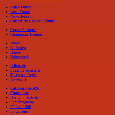
Milan Futuro
Rosa Futuro
News Futuro
Calendario e risultati Futuro
Coppe Europee
Champions League
Video
Esclusivo
Report
Video virali
Editoriale
Strategie societarie
Tecnica e Tattica
Avversari
Calcionapoli1926
Cittaceleste
Derbyderbyderby
Fantamagazine
FCInter1908
Forzaroma