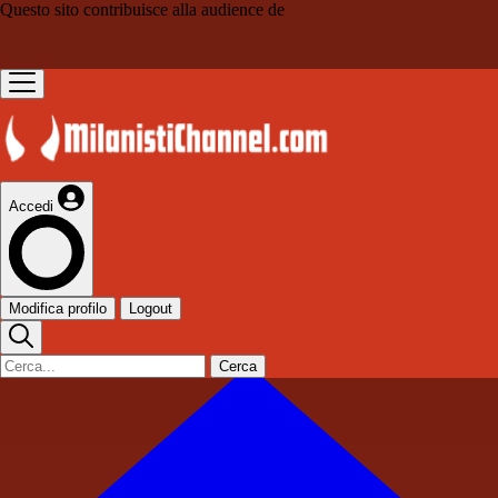
Questo sito contribuisce alla audience de
Accedi
Modifica profilo
Logout
Cerca