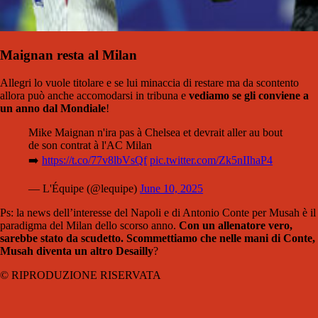
Maignan resta al Milan
Allegri lo vuole titolare e se lui minaccia di restare ma da scontento
allora può anche accomodarsi in tribuna e
vediamo se gli conviene a
un anno dal Mondiale
!
Mike Maignan n'ira pas à Chelsea et devrait aller au bout
de son contrat à l'AC Milan
➡️
https://t.co/77v8lbVsQf
pic.twitter.com/Zk5nIIhaP4
— L'Équipe (@lequipe)
June 10, 2025
Ps: la news dell’interesse del Napoli e di Antonio Conte per Musah è il
paradigma del Milan dello scorso anno.
Con un allenatore vero,
sarebbe stato da scudetto. Scommettiamo che nelle mani di Conte,
Musah diventa un altro Desailly
?
© RIPRODUZIONE RISERVATA