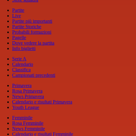
Partite
Live
Partite più importanti
Partite Storiche
Probabili formazioni
Pagelle
Dove vedere la partita
Info biglietti
Serie A
Calendario
Classifica
Campionati precedenti
Primavera
Rosa Primavera
News Primavera
Calendario e risultati Primavera
Youth League
Femminile
Rosa Femminile
News Femminile
Calendario e risultati Femminile