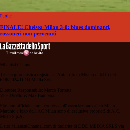
Partite
FINALE! Chelsea-Milan 3-0: blues dominanti,
rossoneri non pervenuti
Milanisti Channel
Testata giornalistica registrata - Aut. Trib. di Milano n. 6415 del
6/06/2024 DDD Media Srls
Direttore Responsabile: Marco Torretta
Vice Direttore: Max Bambara.
Sito non ufficiale e non connesso all' associazione calcio Milan.
Marchio e logo dell' AC Milan sono di esclusiva proprietà di A.C.
Milan S.p.A.
Il sito MilanistiChannel.com di titolarità di DDD MEDIA SRLS via