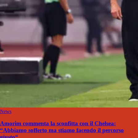
News
Amorim commenta la sconfitta con il Chelsea:
“Abbiamo sofferto ma stiamo facendo il percorso
giusto“