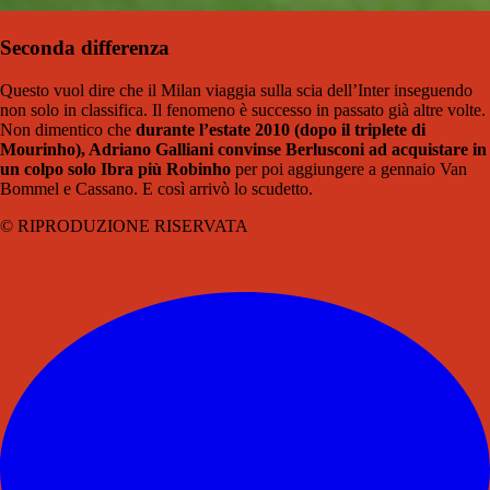
Seconda differenza
Questo vuol dire che il Milan viaggia sulla scia dell’Inter inseguendo
non solo in classifica. Il fenomeno è successo in passato già altre volte.
Non dimentico che
durante l’estate 2010 (dopo il triplete di
Mourinho), Adriano Galliani convinse Berlusconi ad acquistare in
un colpo solo Ibra più Robinho
per poi aggiungere a gennaio Van
Bommel e Cassano. E così arrivò lo scudetto.
© RIPRODUZIONE RISERVATA