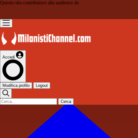
Questo sito contribuisce alla audience de
Accedi
Modifica profilo
Logout
Cerca