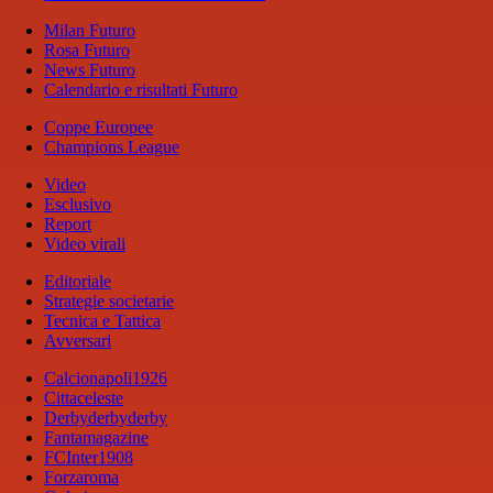
Milan Futuro
Rosa Futuro
News Futuro
Calendario e risultati Futuro
Coppe Europee
Champions League
Video
Esclusivo
Report
Video virali
Editoriale
Strategie societarie
Tecnica e Tattica
Avversari
Calcionapoli1926
Cittaceleste
Derbyderbyderby
Fantamagazine
FCInter1908
Forzaroma