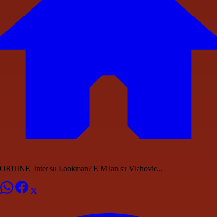
ORDINE, Inter su Lookman? E Milan su Vlahovic...