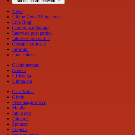
I siti del nostro network
News
Ultime News/Ultima ora
Live Blog
Conferenze Stampa
Interviste post partita
Interviste pre partita
Gossip e curiosità
Infortuni
Fantacalcio
Calciomercato
Scenari
Ufficialità
Ultima ora
Casa Milan
Glorie
Personaggi spicco
Maglia
Inni e cori
Palmares
Sponsor
Progetti
Store squadra