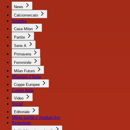
News
Calciomercato
Squadra
Casa Milan
Partite
Serie A
Primavera
Femminile
Milan Futuro
Milanisti d'Italia
Coppe Europee
Coppa italia
Video
Social
Editoriale
Milan partite e risultati live
Redazione