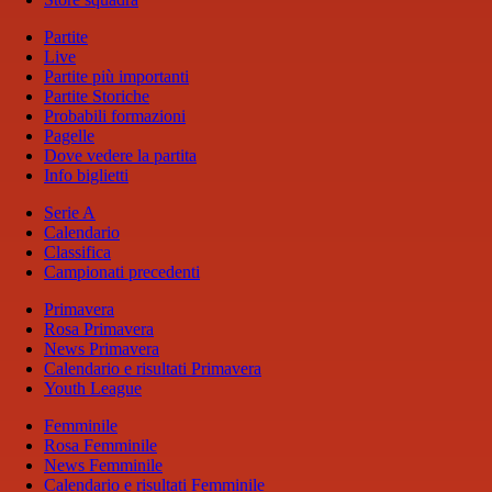
Partite
Live
Partite più importanti
Partite Storiche
Probabili formazioni
Pagelle
Dove vedere la partita
Info biglietti
Serie A
Calendario
Classifica
Campionati precedenti
Primavera
Rosa Primavera
News Primavera
Calendario e risultati Primavera
Youth League
Femminile
Rosa Femminile
News Femminile
Calendario e risultati Femminile