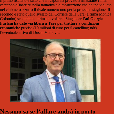
Il primo risultato è stato che il Napoli ha provato a infastidire l’Inter
cercando d’inserirsi nella trattativa a dimostrazione che ha individuato
nel club neroazzurro il rivale numero uno per la prossima stagione. Il
secondo è stato quello svelato dal Corriere della Sera (a firma Monica
Colombo) secondo cui prima di volare a Singapore
l’ad Giorgio
Furlani ha dato via libera a Tare per trattare a condizioni
economiche
precise (10 milioni di euro per il cartellino; ndr)
l’eventuale arrivo di Dusan Vlahovic.
Nessuno sa se l’affare andrà in porto