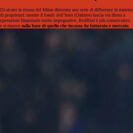
Di sicuro la mossa del Milan dimostra una serie di differenze in materia
di proprietari: mentre il fondo dell’Inter (Oaktree) lascia via libera a
operazioni finanziarie molto impegnative, RedBird è più conservativo
e si muove
sulla base di quello che incassa da fatturato e mercato
.