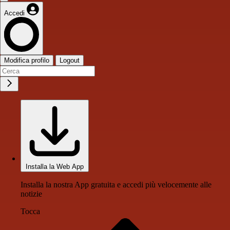
Accedi
Modifica profilo
Logout
Installa la Web App
Installa la nostra App gratuita e accedi più velocemente alle
notizie
Tocca