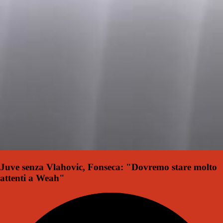
Juve senza Vlahovic, Fonseca: "Dovremo stare molto
attenti a Weah"