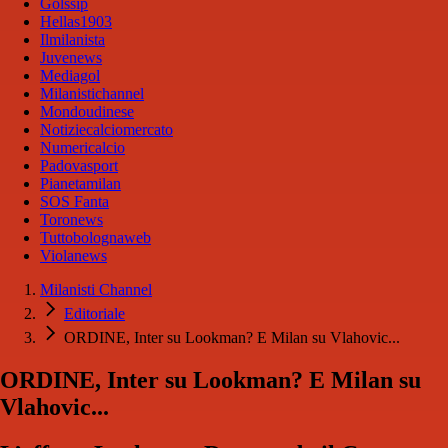
Golssip
Hellas1903
Ilmilanista
Juvenews
Mediagol
Milanistichannel
Mondoudinese
Notiziecalciomercato
Numericalcio
Padovasport
Pianetamilan
SOS Fanta
Toronews
Tuttobolognaweb
Violanews
Milanisti Channel
Editoriale
ORDINE, Inter su Lookman? E Milan su Vlahovic...
ORDINE, Inter su Lookman? E Milan su
Vlahovic...