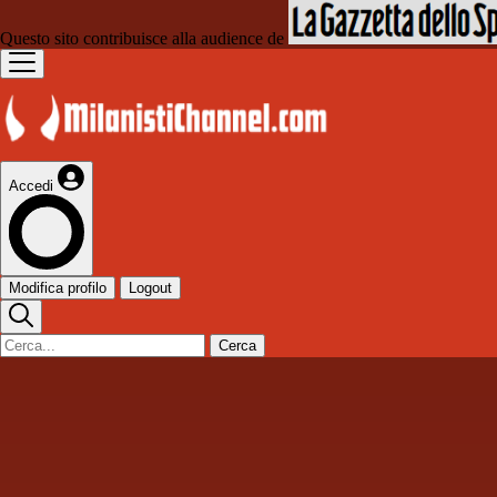
Questo sito contribuisce alla audience de
Accedi
Modifica profilo
Logout
Cerca