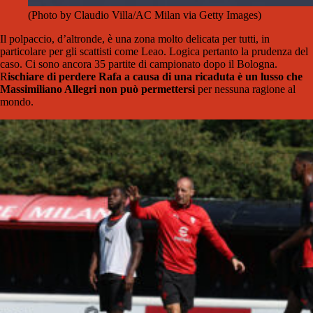
(Photo by Claudio Villa/AC Milan via Getty Images)
Il polpaccio, d’altronde, è una zona molto delicata per tutti, in
particolare per gli scattisti come Leao. Logica pertanto la prudenza del
caso. Ci sono ancora 35 partite di campionato dopo il Bologna.
R
ischiare di perdere Rafa a causa di una ricaduta è un lusso che
Massimiliano Allegri non può permettersi
per nessuna ragione al
mondo.