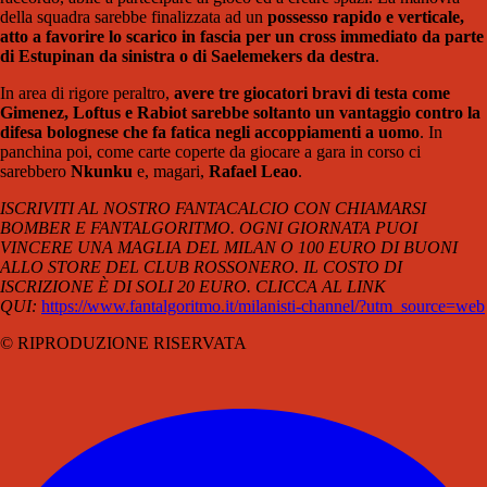
della squadra sarebbe finalizzata ad un
possesso rapido e verticale,
atto a favorire lo scarico in fascia per un cross immediato da parte
di Estupinan da sinistra o di Saelemekers da destra
.
In area di rigore peraltro,
avere tre giocatori bravi di testa come
Gimenez, Loftus e Rabiot sarebbe soltanto un vantaggio contro la
difesa bolognese che fa fatica negli accoppiamenti a uomo
. In
panchina poi, come carte coperte da giocare a gara in corso ci
sarebbero
Nkunku
e, magari,
Rafael Leao
.
ISCRIVITI AL NOSTRO FANTACALCIO CON CHIAMARSI
BOMBER E FANTALGORITMO. OGNI GIORNATA PUOI
VINCERE UNA MAGLIA DEL MILAN O 100 EURO DI BUONI
ALLO STORE DEL CLUB ROSSONERO. IL COSTO DI
ISCRIZIONE È DI SOLI 20 EURO. CLICCA AL LINK
QUI:
https://www.fantalgoritmo.it/milanisti-channel/?utm_source=web
© RIPRODUZIONE RISERVATA