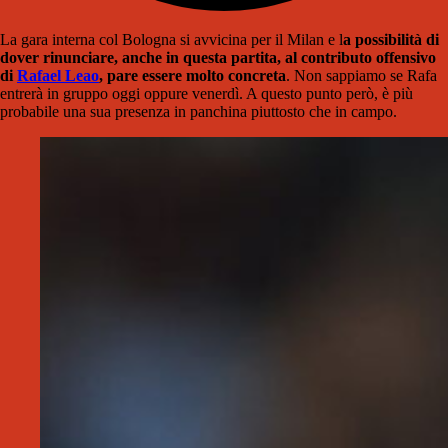
La gara interna col Bologna si avvicina per il Milan e l
a possibilità di
dover rinunciare, anche in questa partita, al contributo offensivo
di
Rafael Leao
, pare essere molto concreta
. Non sappiamo se Rafa
entrerà in gruppo oggi oppure venerdì. A questo punto però, è più
probabile una sua presenza in panchina piuttosto che in campo.