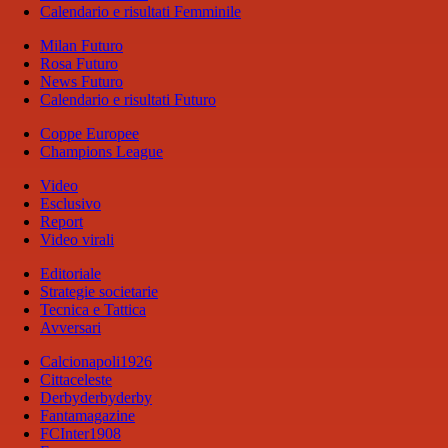
Calendario e risultati Femminile
Milan Futuro
Rosa Futuro
News Futuro
Calendario e risultati Futuro
Coppe Europee
Champions League
Video
Esclusivo
Report
Video virali
Editoriale
Strategie societarie
Tecnica e Tattica
Avversari
Calcionapoli1926
Cittaceleste
Derbyderbyderby
Fantamagazine
FCInter1908