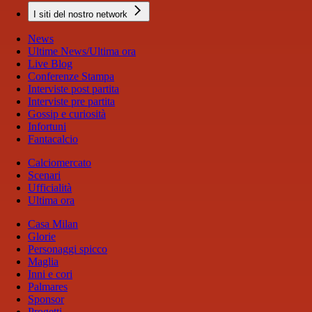
I siti del nostro network
News
Ultime News/Ultima ora
Live Blog
Conferenze Stampa
Interviste post partita
Interviste pre partita
Gossip e curiosità
Infortuni
Fantacalcio
Calciomercato
Scenari
Ufficialità
Ultima ora
Casa Milan
Glorie
Personaggi spicco
Maglia
Inni e cori
Palmares
Sponsor
Progetti