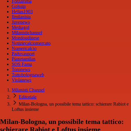
Forzaroma
Golssip
Hellas1903
Ilmilanista
Juvenews
Mediagol
Milanistichannel
Mondoudinese
Notiziecalciomercato
Numericalcio
Padovasport
Pianetamilan
SOS Fanta
Toronews
Tuttobolognaweb
Violanews
Milanisti Channel
Editoriale
Milan-Bologna, un possibile tema tattico: schierare Rabiot e
Loftus insieme
Milan-Bologna, un possibile tema tattico:
schierare Rabiot e Loftus insieme