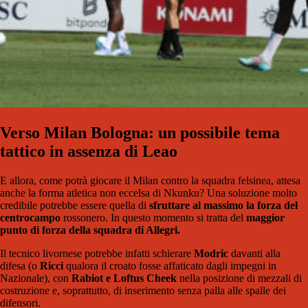
Verso Milan Bologna: un possibile tema
tattico in assenza di Leao
E allora, come potrà giocare il Milan contro la squadra felsinea, attesa
anche la forma atletica non eccelsa di Nkunku? Una soluzione molto
credibile potrebbe essere quella di
sfruttare al massimo la forza del
centrocampo
rossonero. In questo momento si tratta del
maggior
punto di forza della squadra di Allegri.
Il tecnico livornese potrebbe infatti schierare
Modric
davanti alla
difesa (o
Ricci
qualora il croato fosse affaticato dagli impegni in
Nazionale), con
Rabiot e Loftus Cheek
nella posizione di mezzali di
costruzione e, soprattutto, di inserimento senza palla alle spalle dei
difensori.