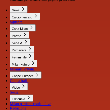
News
Calciomercato
Squadra
Casa Milan
Partite
Serie A
Primavera
Femminile
Milan Futuro
Milanisti d'Italia
Coppe Europee
Coppa italia
Video
Social
Editoriale
Milan partite e risultati live
Redazione