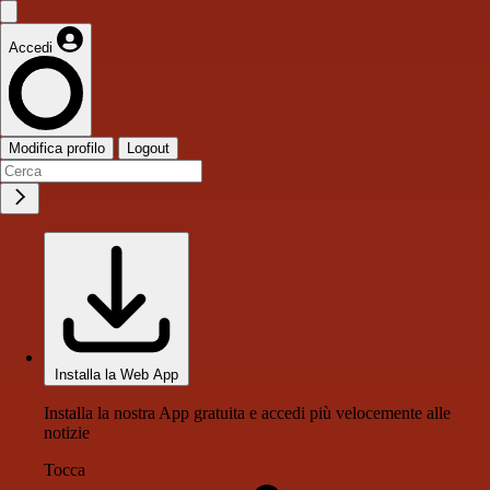
Accedi
Modifica profilo
Logout
Installa la Web App
Installa la nostra App gratuita e accedi più velocemente alle
notizie
Tocca