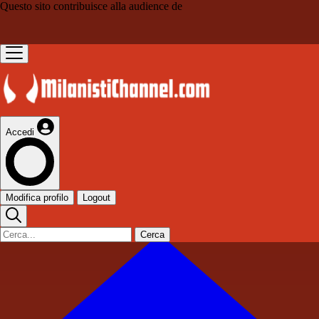
Questo sito contribuisce alla audience de
Accedi
Modifica profilo
Logout
Cerca