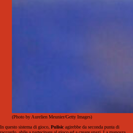
(Photo by Aurelien Meunier/Getty Images)
In questo sistema di gioco,
Pulisic
agirebbe da seconda punta di
raccordo, abile a partecipare al gioco ed a creare spazi. La manovra