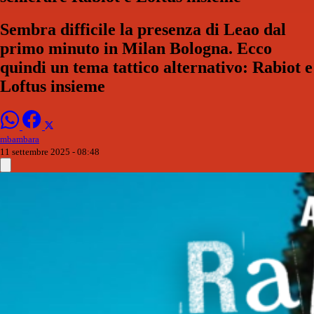
Sembra difficile la presenza di Leao dal
primo minuto in Milan Bologna. Ecco
quindi un tema tattico alternativo: Rabiot e
Loftus insieme
mbambara
11 settembre 2025 - 08:48