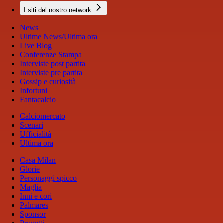
I siti del nostro network
News
Ultime News/Ultima ora
Live Blog
Conferenze Stampa
Interviste post partita
Interviste pre partita
Gossip e curiosità
Infortuni
Fantacalcio
Calciomercato
Scenari
Ufficialità
Ultima ora
Casa Milan
Glorie
Personaggi spicco
Maglia
Inni e cori
Palmares
Sponsor
Progetti