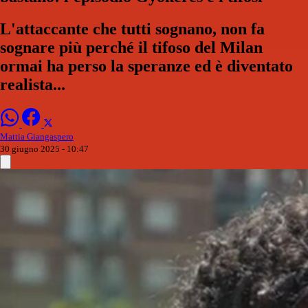
L'attaccante che tutti sognano, non fa
sognare più perché il tifoso del Milan
ormai ha perso la speranze ed è diventato
realista...
Mattia Giangaspero
30 giugno 2025 - 10:47