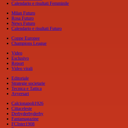
Calendario e risultati Femminile
Milan Futuro
Rosa Futuro
News Futuro
Calendario e risultati Futuro
Coppe Europee
Champions League
Video
Esclusivo
Report
Video virali
Editoriale
Strategie societarie
Tecnica e Tattica
Avversari
Calcionapoli1926
Cittaceleste
Derbyderbyderby
Fantamagazine
FCInter1908