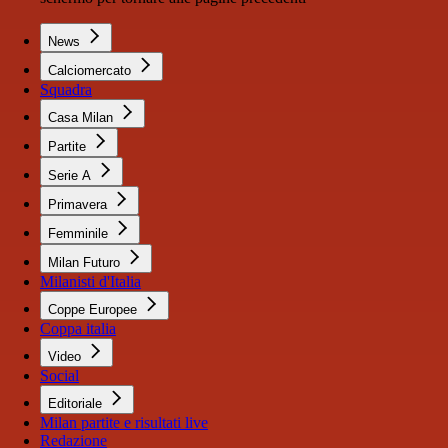
News
Calciomercato
Squadra
Casa Milan
Partite
Serie A
Primavera
Femminile
Milan Futuro
Milanisti d'Italia
Coppe Europee
Coppa italia
Video
Social
Editoriale
Milan partite e risultati live
Redazione