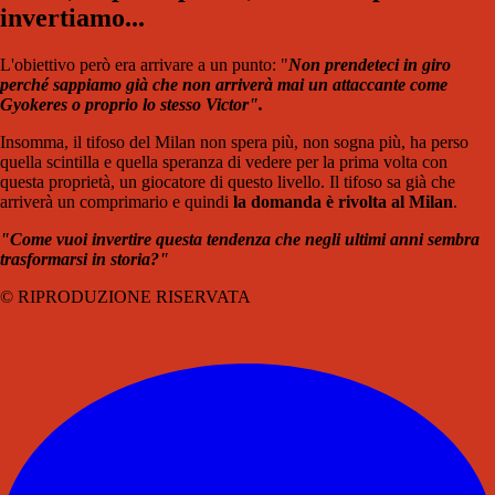
invertiamo...
L'obiettivo però era arrivare a un punto: "
Non prendeteci in giro
perché sappiamo già che non arriverà mai un attaccante come
Gyokeres o proprio lo stesso Victor".
Insomma, il tifoso del Milan non spera più, non sogna più, ha perso
quella scintilla e quella speranza di vedere per la prima volta con
questa proprietà, un giocatore di questo livello. Il tifoso sa già che
arriverà un comprimario e quindi
la domanda è rivolta al Milan
.
"Come vuoi invertire questa tendenza che negli ultimi anni sembra
trasformarsi in storia?"
© RIPRODUZIONE RISERVATA