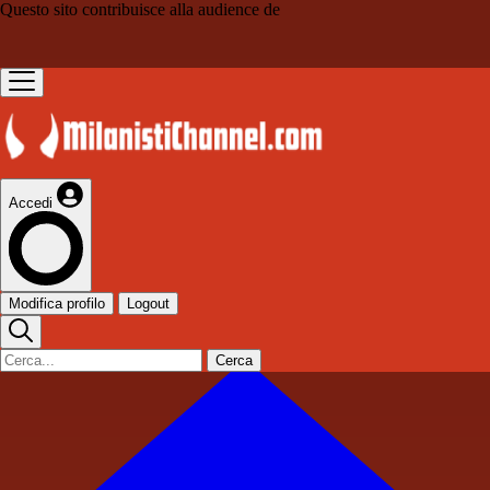
Questo sito contribuisce alla audience de
Accedi
Modifica profilo
Logout
Cerca