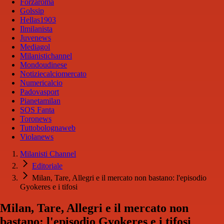
Forzaroma
Golssip
Hellas1903
Ilmilanista
Juvenews
Mediagol
Milanistichannel
Mondoudinese
Notiziecalciomercato
Numericalcio
Padovasport
Pianetamilan
SOS Fanta
Toronews
Tuttobolognaweb
Violanews
Milanisti Channel
Editoriale
Milan, Tare, Allegri e il mercato non bastano: l'episodio
Gyokeres e i tifosi
Milan, Tare, Allegri e il mercato non
bastano: l'episodio Gyokeres e i tifosi