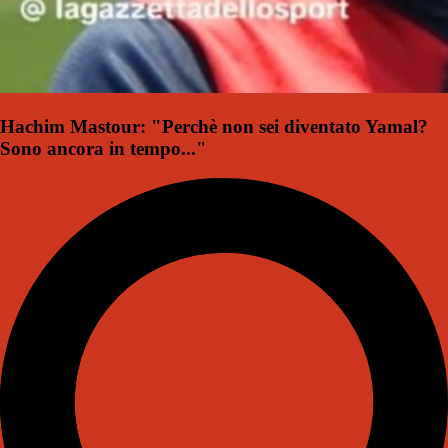
Hachim Mastour: "Perchè non sei diventato Yamal?
Sono ancora in tempo..."