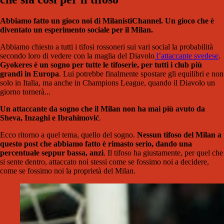
Abbiamo fatto un gioco noi di MilanistiChannel. Un gioco che è
diventato un esperimento sociale per il Milan.
Abbiamo chiesto a tutti i tifosi rossoneri sui vari social la probabilità
secondo loro di vedere con la maglia del Diavolo
l’attaccante svedese
.
Gyokeres è un sogno per tutte le tifoserie, per tutti i club più
grandi in Europa
. Lui potrebbe finalmente spostare gli equilibri e non
solo in Italia, ma anche in Champions League, quando il Diavolo un
giorno tornerà...
Un attaccante da sogno che il Milan non ha mai più avuto da
Sheva, Inzaghi e Ibrahimović
.
Ecco ritorno a quel tema, quello del sogno.
Nessun tifoso del Milan a
questo post che abbiamo fatto è rimasto serio, dando una
percentuale seppur bassa, anzi
. Il tifoso ha giustamente, per quel che
si sente dentro, attaccato noi stessi come se fossimo noi a decidere,
come se fossimo noi la proprietà del Milan.