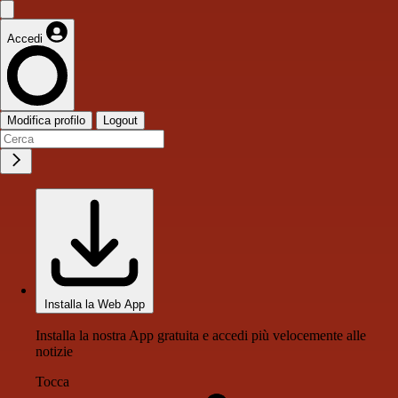
Accedi
Modifica profilo
Logout
Installa la Web App
Installa la nostra App gratuita e accedi più velocemente alle
notizie
Tocca