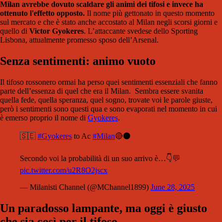
Milan avrebbe dovuto scaldare gli animi dei tifosi e invece ha
ottenuto l'effetto opposto.
Il nome più gettonato in questo momento
sul mercato e che è stato anche accostato al Milan negli scorsi giorni e
quello di
Victor Gyokeres
.
L’attaccante svedese dello Sporting
Lisbona, attualmente promesso sposo dell’Arsenal.
Senza sentimenti: animo vuoto
Il tifoso rossonero ormai ha perso quei sentimenti essenziali che fanno
parte dell’essenza di quel che era il Milan. Sembra essere svanita
quella fede, quella speranza, quel sogno, trovate voi le parole giuste,
però i sentimenti sono questi qua e sono evaporati nel momento in cui
è emerso proprio il nome di
Gyokeres
.
🇸🇪
#Gyokeres
to Ac
#Milan
🔴⚫️
Secondo voi la probabilità di un suo arrivo è…👇💬
pic.twitter.com/u2R8O2jscx
— Milanisti Channel (@MChannel1899)
June 28, 2025
Un paradosso lampante, ma oggi è giusto
che sia così per il tifoso