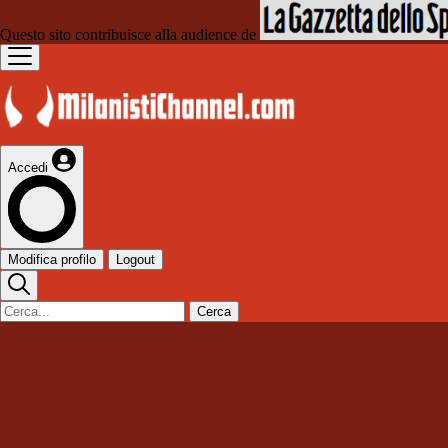
Questo sito contribuisce alla audience de
Accedi
Modifica profilo
Logout
Cerca