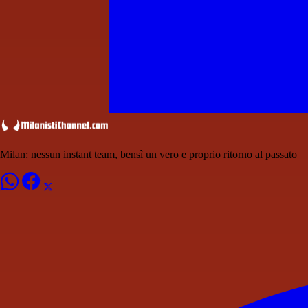
Milan: nessun instant team, bensì un vero e proprio ritorno al passato