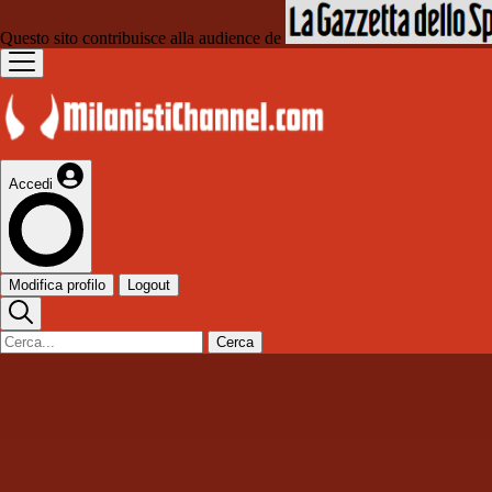
Questo sito contribuisce alla audience de
Accedi
Modifica profilo
Logout
Cerca