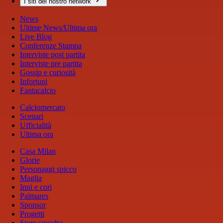
I siti del nostro network
News
Ultime News/Ultima ora
Live Blog
Conferenze Stampa
Interviste post partita
Interviste pre partita
Gossip e curiosità
Infortuni
Fantacalcio
Calciomercato
Scenari
Ufficialità
Ultima ora
Casa Milan
Glorie
Personaggi spicco
Maglia
Inni e cori
Palmares
Sponsor
Progetti
Store squadra