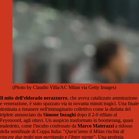
(Photo by Claudio Villa/AC Milan via Getty Images)
Il mito dell’eldorado nerazzurro
, che aveva catalizzato ammirazione
e venerazione, è stato spazzato via in novanta minuti tragici. Una finale
destinata a rimanere nell'immaginario collettivo come la disfatta del
triplete annunciato da
Simone Inzaghi
dopo il 2-0 rifilato al
Feyenoord, agli ottavi. Un auspicio trasformato in boomerang, quasi
maledetto, come l'incubo confessato da
Marco Materazzi
a ridosso
della semifinale di Coppa Italia: "
Quest’anno il Milan rischia di
vincere due trofei non meritando e l’Inter niente
". Una profezia