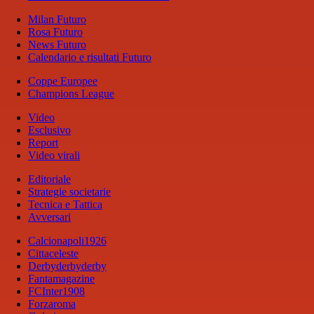
Milan Futuro
Rosa Futuro
News Futuro
Calendario e risultati Futuro
Coppe Europee
Champions League
Video
Esclusivo
Report
Video virali
Editoriale
Strategie societarie
Tecnica e Tattica
Avversari
Calcionapoli1926
Cittaceleste
Derbyderbyderby
Fantamagazine
FCInter1908
Forzaroma