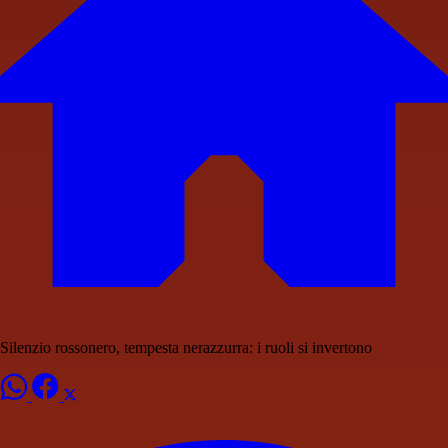
Silenzio rossonero, tempesta nerazzurra: i ruoli si invertono