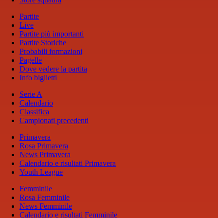
Partite
Live
Partite più importanti
Partite Storiche
Probabili formazioni
Pagelle
Dove vedere la partita
Info biglietti
Serie A
Calendario
Classifica
Campionati precedenti
Primavera
Rosa Primavera
News Primavera
Calendario e risultati Primavera
Youth League
Femminile
Rosa Femminile
News Femminile
Calendario e risultati Femminile