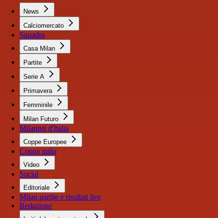
News
Calciomercato
Squadra
Casa Milan
Partite
Serie A
Primavera
Femminile
Milan Futuro
Milanisti d'Italia
Coppe Europee
Coppa italia
Video
Social
Editoriale
Milan partite e risultati live
Redazione