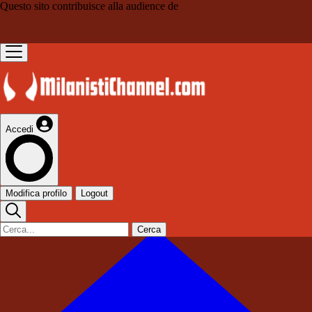
Questo sito contribuisce alla audience de
Accedi
Modifica profilo
Logout
Cerca