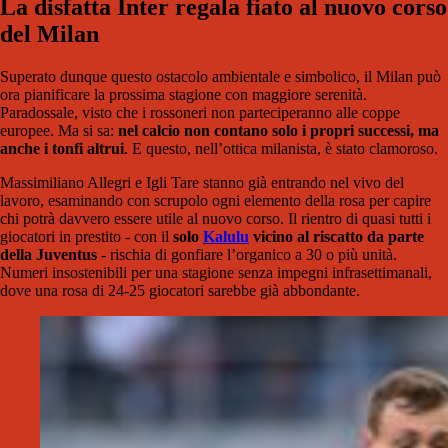
La disfatta Inter regala fiato al nuovo corso
del Milan
Superato dunque questo ostacolo ambientale e simbolico, il Milan può
ora pianificare la prossima stagione con maggiore serenità.
Paradossale, visto che i rossoneri non parteciperanno alle coppe
europee. Ma si sa:
nel calcio non contano solo i propri successi, ma
anche i tonfi altrui
. E questo, nell’ottica milanista, è stato clamoroso.
Massimiliano Allegri e Igli Tare stanno già entrando nel vivo del
lavoro, esaminando con scrupolo ogni elemento della rosa per capire
chi potrà davvero essere utile al nuovo corso. Il rientro di quasi tutti i
giocatori in prestito - con il
solo
Kalulu
vicino al riscatto da parte
della Juventus
- rischia di gonfiare l’organico a 30 o più unità.
Numeri insostenibili per una stagione senza impegni infrasettimanali,
dove una rosa di 24-25 giocatori sarebbe già abbondante.