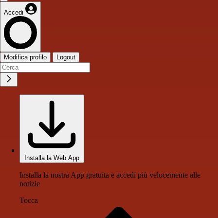
Accedi
Modifica profilo
Logout
Installa la Web App
Installa la nostra App gratuita e accedi più velocemente alle
notizie
Tocca