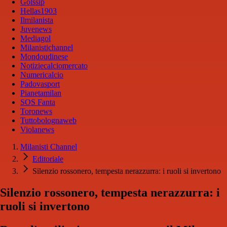
Golssip
Hellas1903
Ilmilanista
Juvenews
Mediagol
Milanistichannel
Mondoudinese
Notiziecalciomercato
Numericalcio
Padovasport
Pianetamilan
SOS Fanta
Toronews
Tuttobolognaweb
Violanews
Milanisti Channel
Editoriale
Silenzio rossonero, tempesta nerazzurra: i ruoli si invertono
Silenzio rossonero, tempesta nerazzurra: i
ruoli si invertono