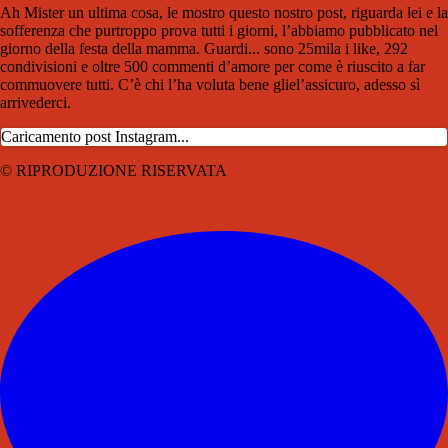
Ah Mister un ultima cosa, le mostro questo nostro post, riguarda lei e la
sofferenza che purtroppo prova tutti i giorni, l’abbiamo pubblicato nel
giorno della festa della mamma. Guardi... sono 25mila i like, 292
condivisioni e oltre 500 commenti d’amore per come è riuscito a far
commuovere tutti. C’è chi l’ha voluta bene gliel’assicuro, adesso sì
arrivederci.
Caricamento post Instagram...
© RIPRODUZIONE RISERVATA