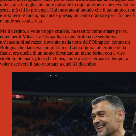
radici, alla famiglia, al cuore pulsante di ogni guerriero che deve lottare
senza più chi lo protegge. Hai mostrato al mondo che il tuo animo, non
è solo ferro e fuoco, ma anche poesia, un canto d’amore per ciò che dà
e toglie senso alla vita.
Ma il destino, a volte troppo crudele, ha tessuto trame amare per te,
come per il Milan. La Coppa Italia, quel trofeo che sembrava
un’ancora di salvezza, è svanito nella notte dell’Olimpico, contro un
Bologna che danzava con più fame. La tua figura, al termine della
finale, era quella di un uomo diventato un titano ferito, con il viso
stretto tra le mani, gli occhi chiusi, come a voler fermare il tempo, a
voler riscrivere il fato e tornare a quel 31 dicembre.