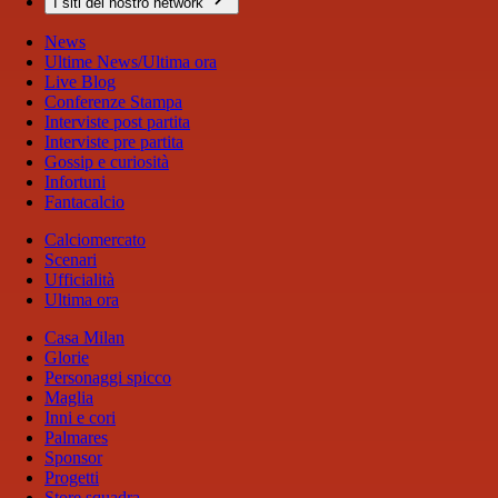
I siti del nostro network
News
Ultime News/Ultima ora
Live Blog
Conferenze Stampa
Interviste post partita
Interviste pre partita
Gossip e curiosità
Infortuni
Fantacalcio
Calciomercato
Scenari
Ufficialità
Ultima ora
Casa Milan
Glorie
Personaggi spicco
Maglia
Inni e cori
Palmares
Sponsor
Progetti
Store squadra