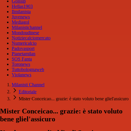
Golssip
Hellas1903
Ilmilanista
Juvenews
Mediagol
Milanistichannel
Mondoudinese
Notiziecalciomercato
Numericalcio
Padovasport
Pianetamilan
SOS Fanta
Toronews
Tuttobolognaweb
Violanews
Milanisti Channel
Editoriale
Mister Conceicao... grazie: è stato voluto bene gliel'assicuro
Mister Conceicao... grazie: è stato voluto
bene gliel'assicuro