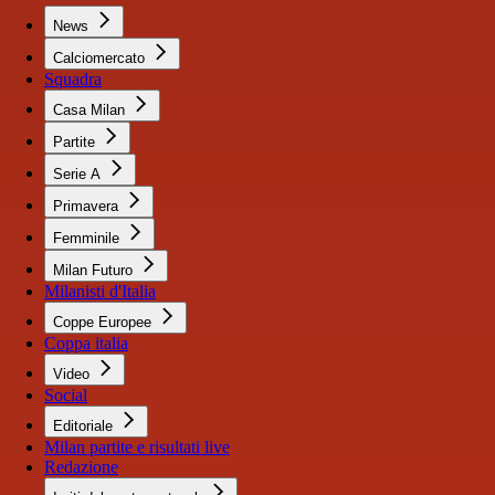
News
Calciomercato
Squadra
Casa Milan
Partite
Serie A
Primavera
Femminile
Milan Futuro
Milanisti d'Italia
Coppe Europee
Coppa italia
Video
Social
Editoriale
Milan partite e risultati live
Redazione