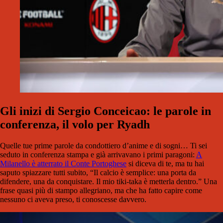
Gli inizi di Sergio Conceicao: le parole in
conferenza, il volo per Ryadh
Quelle tue prime parole da condottiero d’anime e di sogni… Ti sei
seduto in conferenza stampa e già arrivavano i primi paragoni:
A
Milanello è atterrato il Conte Portoghese
si diceva di te, ma tu hai
saputo spiazzare tutti subito, “Il calcio è semplice: una porta da
difendere, una da conquistare. Il mio tiki-taka è metterla dentro.” Una
frase quasi più di stampo allegriano, ma che ha fatto capire come
nessuno ci aveva preso, ti conoscesse davvero.