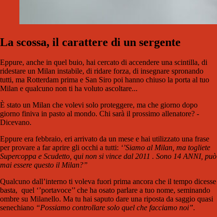
La scossa, il carattere di un sergente
Eppure, anche in quel buio, hai cercato di accendere una scintilla, di
ridestare un Milan instabile, di ridare forza, di insegnare spronando
tutti, ma Rotterdam prima e San Siro poi hanno chiuso la porta al tuo
Milan e qualcuno non ti ha voluto ascoltare...
È stato un Milan che volevi solo proteggere, ma che giorno dopo
giorno finiva in pasto al mondo. Chi sarà il prossimo allenatore? -
Dicevano.
Eppure era febbraio, eri arrivato da un mese e hai utilizzato una frase
per provare a far aprire gli occhi a tutti:
‘’Siamo al Milan, ma togliete
Supercoppa e Scudetto, qui non si vince dal 2011 . Sono 14 ANNI, può
mai essere questo il Milan?”
Qualcuno dall’interno ti voleva fuori prima ancora che il tempo dicesse
basta,
quel ‘’portavoce’’ che ha osato parlare a tuo nome, seminando
ombre su Milanello. Ma tu hai saputo dare una riposta da saggio quasi
senechiano
“Possiamo controllare solo quel che facciamo noi”.