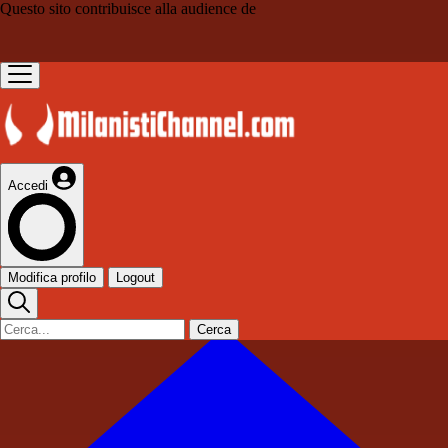
Questo sito contribuisce alla audience de
Accedi
Modifica profilo
Logout
Cerca