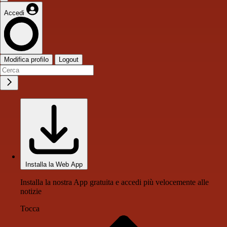
Accedi
Modifica profilo
Logout
Installa la Web App
Installa la nostra App gratuita e accedi più velocemente alle
notizie
Tocca