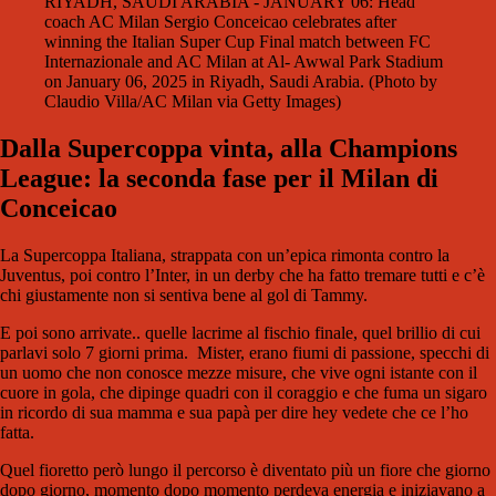
RIYADH, SAUDI ARABIA - JANUARY 06: Head
coach AC Milan Sergio Conceicao celebrates after
winning the Italian Super Cup Final match between FC
Internazionale and AC Milan at Al- Awwal Park Stadium
on January 06, 2025 in Riyadh, Saudi Arabia. (Photo by
Claudio Villa/AC Milan via Getty Images)
Dalla Supercoppa vinta, alla Champions
League: la seconda fase per il Milan di
Conceicao
La Supercoppa Italiana, strappata con un’epica rimonta contro la
Juventus, poi contro l’Inter, in un derby che ha fatto tremare tutti e c’è
chi giustamente non si sentiva bene al gol di Tammy.
E poi sono arrivate.. quelle lacrime al fischio finale, quel brillio di cui
parlavi solo 7 giorni prima.
Mister, erano fiumi di passione, specchi di
un uomo che non conosce mezze misure, che vive ogni istante con il
cuore in gola, che dipinge quadri con il coraggio e che fuma un sigaro
in ricordo di sua mamma e sua papà per dire hey vedete che ce l’ho
fatta.
Quel fioretto però lungo il percorso è diventato più un fiore che giorno
dopo giorno, momento dopo momento perdeva energia e iniziavano a