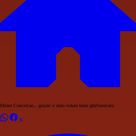
Mister Conceicao... grazie: è stato voluto bene gliel'assicuro