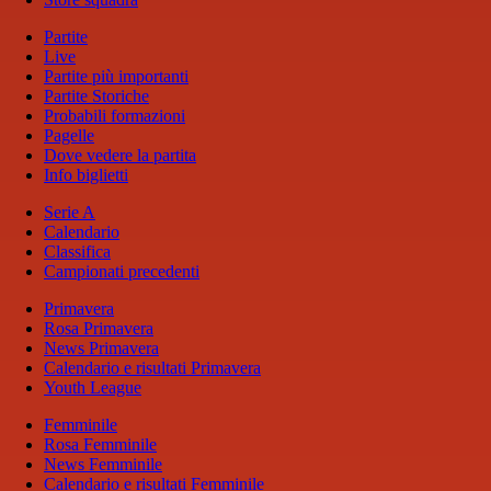
Partite
Live
Partite più importanti
Partite Storiche
Probabili formazioni
Pagelle
Dove vedere la partita
Info biglietti
Serie A
Calendario
Classifica
Campionati precedenti
Primavera
Rosa Primavera
News Primavera
Calendario e risultati Primavera
Youth League
Femminile
Rosa Femminile
News Femminile
Calendario e risultati Femminile