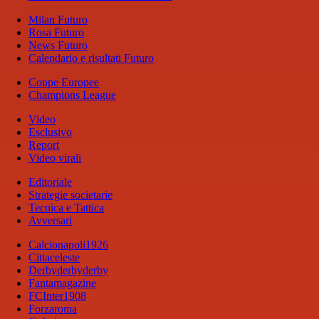
Milan Futuro
Rosa Futuro
News Futuro
Calendario e risultati Futuro
Coppe Europee
Champions League
Video
Esclusivo
Report
Video virali
Editoriale
Strategie societarie
Tecnica e Tattica
Avversari
Calcionapoli1926
Cittaceleste
Derbyderbyderby
Fantamagazine
FCInter1908
Forzaroma