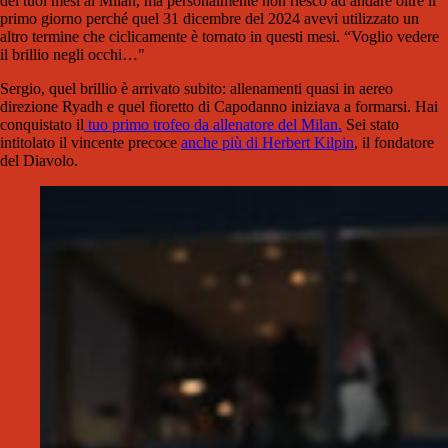
dei tuoi mesi al Milan, ma personalmente non riesco ad andare oltre il
primo giorno perché quel 31 dicembre del 2024 avevi utilizzato un
altro termine che ciclicamente è tornato in questi mesi. “Voglio vedere
il brillio negli occhi…"
Sergio, quel brillio è arrivato subito: allenamenti quasi in aereo
direzione Ryadh e quel fioretto di Capodanno iniziava a formarsi. Hai
conquistato il
tuo primo trofeo da allenatore del Milan.
Sei stato
intitolato il vincente precoce
anche più di Herbert Kilpin
, il fondatore
del Diavolo.