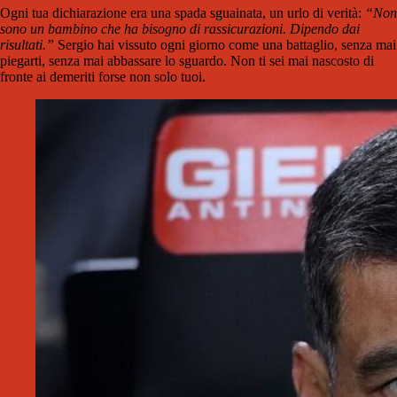
Ogni tua dichiarazione era una spada sguainata, un urlo di verità:
“Non
sono un bambino che ha bisogno di rassicurazioni. Dipendo dai
risultati.”
Sergio hai vissuto ogni giorno come una battaglio, senza mai
piegarti, senza mai abbassare lo sguardo. Non ti sei mai nascosto di
fronte ai demeriti forse non solo tuoi.