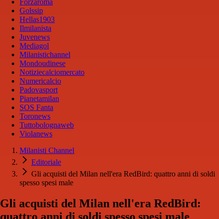
Forzaroma
Golssip
Hellas1903
Ilmilanista
Juvenews
Mediagol
Milanistichannel
Mondoudinese
Notiziecalciomercato
Numericalcio
Padovasport
Pianetamilan
SOS Fanta
Toronews
Tuttobolognaweb
Violanews
Milanisti Channel
Editoriale
Gli acquisti del Milan nell'era RedBird: quattro anni di soldi
spesso spesi male
Gli acquisti del Milan nell'era RedBird:
quattro anni di soldi spesso spesi male