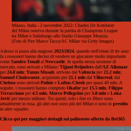
Milano, Italia - 2 novembre 2022: Charles De Ketelaere
del Milan osserva durante la partita di Champions League
tra Milan e Salisburgo allo Stadio Giuseppe Meazza.
(Foto di Pier Marco Tacca/AC Milan via Getty Images)
Adesso si passa alla stagione
2023/2024
, quando nell'estate di tre anni
fa i rossoneri hanno deciso di vendere un giocatore molto importante
come
Sandro Tonali
al
Newcastle
. In quella stessa sessione di
mercato, sono arrivati a Milano:
Tijjani Reijnders
dall'
AZ Alkmaar
per
24.8 mln
;
Yunus Musah
, arrivato dal
Valencia
per
21.2 mln
;
Samuel Chukwueze
, acquistato per
21.1 mln
dal
Villarreal
; dal
Chelsea
sono arrivati
Pulisic
e
Loftus-Cheek
per quasi 40 mln. A
seguire, i rossoneri hanno comprato
Okafor
per
15.5 mln
,
Filippo
Terracciano
per
4.5 mln
,
Marco Pellegrino
per
3.8 mln
e
Luka
Jović
per mezzo milione. Tra questi, solo i due ex
Blues
sono
attualmente in rosa, gli altri non sono più del Milan o sono in
prestito
in altre squadre.
Clicca qui per maggiori dettagli sul palinsesto offerto da Bet365