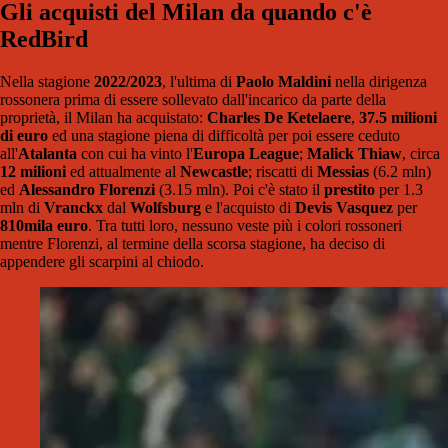
Gli acquisti del Milan da quando c'è
RedBird
Nella stagione
2022/2023
, l'ultima di
Paolo Maldini
nella dirigenza
rossonera prima di essere sollevato dall'incarico da parte della
proprietà, il Milan ha acquistato:
Charles De Ketelaere
,
37.5 milioni
di euro
ed una stagione piena di difficoltà per poi essere ceduto
all'
Atalanta
con cui ha vinto l'
Europa League
;
Malick Thiaw
, circa
12 milioni
ed attualmente al
Newcastle
; riscatti di
Messias
(6.2 mln)
ed
Alessandro Florenzi
(3.15 mln). Poi c'è stato il
prestito
per 1.3
mln di
Vranckx
dal
Wolfsburg
e l'acquisto di
Devis Vasquez
per
810mila euro
. Tra tutti loro, nessuno veste più i colori rossoneri
mentre Florenzi, al termine della scorsa stagione, ha deciso di
appendere gli scarpini al chiodo.