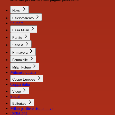
News
Calciomercato
Squadra
Casa Milan
Partite
Serie A
Primavera
Femminile
Milan Futuro
Milanisti d'Italia
Coppe Europee
Coppa italia
Video
Social
Editoriale
Milan partite e risultati live
Redazione