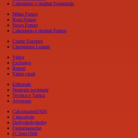
Calendario e risultati Femminile
Milan Futuro
Rosa Futuro
News Futuro
Calendario e risultati Futuro
Coppe Europee
Champions League
Video
Esclusivo
Report
Video virali
Editoriale
Strategie societarie
Tecnica e Tattica
Avversari
Calcionapoli1926
Cittaceleste
Derbyderbyderby
Fantamagazine
FCInter1908