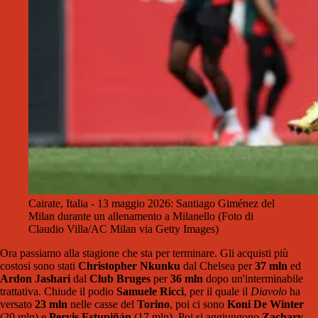
Cairate, Italia - 13 maggio 2026: Santiago Giménez del
Milan durante un allenamento a Milanello (Foto di
Claudio Villa/AC Milan via Getty Images)
Ora passiamo alla stagione che sta per terminare. Gli acquisti più
costosi sono stati
Christopher Nkunku
dal Chelsea per
37 mln
ed
Ardon Jashari
dal
Club Bruges
per
36 mln
dopo un'interminabile
trattativa. Chiude il podio
Samuele Ricci
, per il quale il
Diavolo
ha
versato
23 mln
nelle casse del
Torino
, poi ci sono
Koni De Winter
(20 mln) e
Pervis Estupiñán
(17 mln). Poi si aggiungono
Zachary