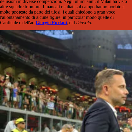
delusioni in diverse competizioni. Negli ultimi anni, il Milan ha visto
altre squadre trionfare. I mancati risultati sul campo hanno portato a
molte
proteste
da parte dei tifosi, i quali chiedono a gran voce
l'allontanamento di alcune figure, in particolar modo quelle di
Cardinale e dell'ad
Giorgio Furlani
, dal
Diavolo
.