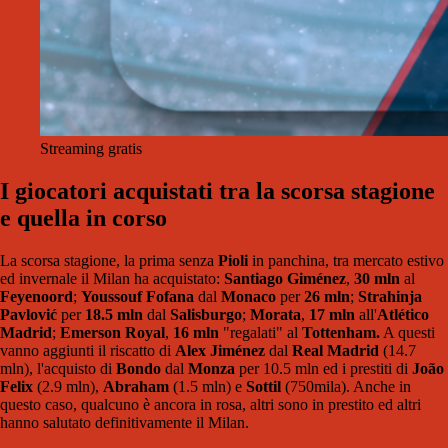
Streaming gratis
I giocatori acquistati tra la scorsa stagione
e quella in corso
La scorsa stagione, la prima senza
Pioli
in panchina, tra mercato estivo
ed invernale il Milan ha acquistato:
Santiago Giménez
,
30 mln
al
Feyenoord
;
Youssouf Fofana
dal
Monaco
per
26 mln
;
Strahinja
Pavlović
per
18.5 mln
dal
Salisburgo
;
Morata
,
17 mln
all'
Atlético
Madrid
;
Emerson Royal
,
16 mln
"regalati" al
Tottenham.
A questi
vanno aggiunti il riscatto di
Alex Jiménez
dal
Real Madrid
(14.7
mln), l'acquisto di
Bondo
dal
Monza
per 10.5 mln ed i prestiti di
João
Felix
(2.9 mln),
Abraham
(1.5 mln) e
Sottil
(750mila). Anche in
questo caso, qualcuno è ancora in rosa, altri sono in prestito ed altri
hanno salutato definitivamente il Milan.