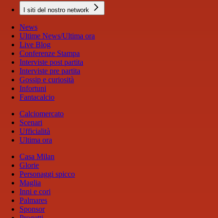
I siti del nostro network
News
Ultime News/Ultima ora
Live Blog
Conferenze Stampa
Interviste post partita
Interviste pre partita
Gossip e curiosità
Infortuni
Fantacalcio
Calciomercato
Scenari
Ufficialità
Ultima ora
Casa Milan
Glorie
Personaggi spicco
Maglia
Inni e cori
Palmares
Sponsor
Progetti