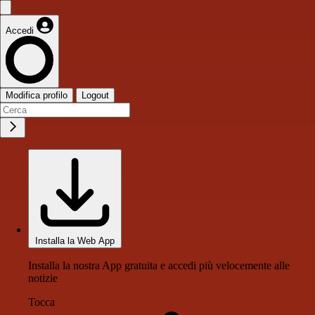
Accedi
Modifica profilo
Logout
Installa la Web App
Installa la nostra App gratuita e accedi più velocemente alle
notizie
Tocca