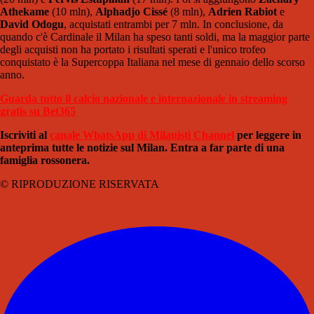
Athekame
(10 mln),
Alphadjo Cissé
(8 mln),
Adrien Rabiot
e
David Odogu
, acquistati entrambi per 7 mln. In conclusione, da
quando c'è Cardinale il Milan ha speso tanti soldi, ma la maggior parte
degli acquisti non ha portato i risultati sperati e l'unico trofeo
conquistato è la Supercoppa Italiana nel mese di gennaio dello scorso
anno.
Guarda tutto il calcio nazionale e internazionale in streaming
gratis su Bet365
Iscriviti al
canale WhatsApp di Milanisti Channel
per leggere in
anteprima tutte le notizie sul Milan. Entra a far parte di una
famiglia rossonera.
© RIPRODUZIONE RISERVATA