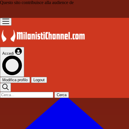
Questo sito contribuisce alla audience de
Accedi
Modifica profilo
Logout
Cerca