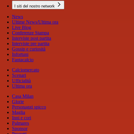
I siti del nostro network
News
Ultime News/Ultima ora
Live Blog
Conferenze Stampa
Interviste post partita
Interviste pre partita
Gossip e curiosità
Infortuni
Fantacalcio
Calciomercato
Scenari
Ufficialità
Ultima ora
Casa Milan
Glorie
Personaggi spicco
Maglia
Inni e cori
Palmares
Sponsor
Progetti