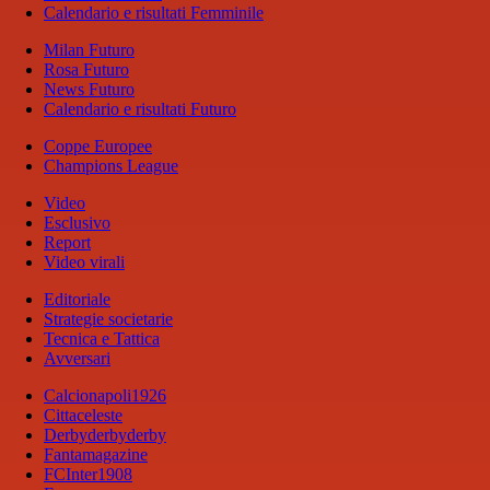
Calendario e risultati Femminile
Milan Futuro
Rosa Futuro
News Futuro
Calendario e risultati Futuro
Coppe Europee
Champions League
Video
Esclusivo
Report
Video virali
Editoriale
Strategie societarie
Tecnica e Tattica
Avversari
Calcionapoli1926
Cittaceleste
Derbyderbyderby
Fantamagazine
FCInter1908