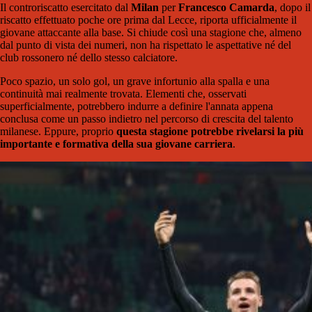
Il controriscatto esercitato dal
Milan
per
Francesco Camarda
, dopo il
riscatto effettuato poche ore prima dal Lecce, riporta ufficialmente il
giovane attaccante alla base. Si chiude così una stagione che, almeno
dal punto di vista dei numeri, non ha rispettato le aspettative né del
club rossonero né dello stesso calciatore.
Poco spazio, un solo gol, un grave infortunio alla spalla e una
continuità mai realmente trovata. Elementi che, osservati
superficialmente, potrebbero indurre a definire l'annata appena
conclusa come un passo indietro nel percorso di crescita del talento
milanese. Eppure, proprio
questa stagione potrebbe rivelarsi la più
importante e formativa della sua giovane carriera
.