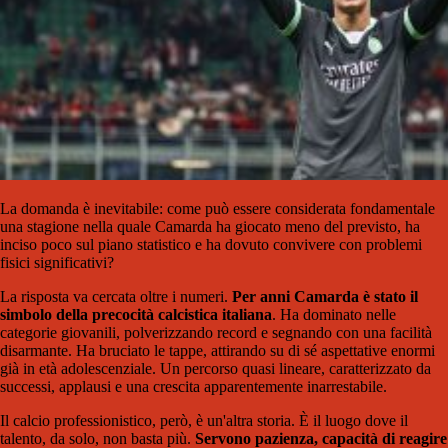
La domanda è inevitabile: come può essere considerata fondamentale
una stagione nella quale Camarda ha giocato meno del previsto, ha
inciso poco sul piano statistico e ha dovuto convivere con problemi
fisici significativi?
La risposta va cercata oltre i numeri.
Per anni Camarda è stato il
simbolo della precocità calcistica italiana
. Ha dominato nelle
categorie giovanili, polverizzando record e segnando con una facilità
disarmante. Ha bruciato le tappe, attirando su di sé aspettative enormi
già in età adolescenziale. Un percorso quasi lineare, caratterizzato da
successi, applausi e una crescita apparentemente inarrestabile.
Il calcio professionistico, però, è un'altra storia. È il luogo dove il
talento, da solo, non basta più.
Servono pazienza, capacità di reagire