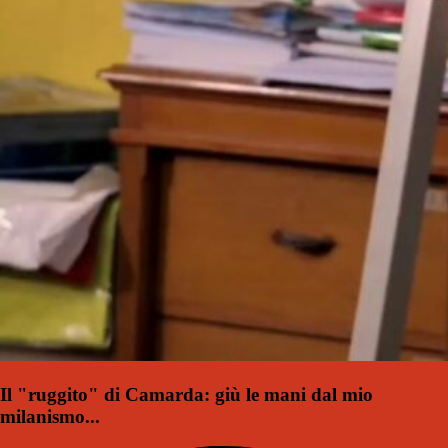
Il "ruggito" di Camarda: giù le mani dal mio
milanismo...