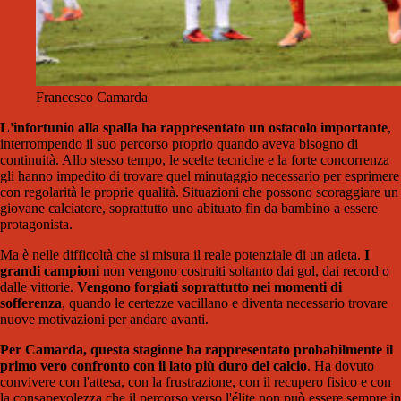
Francesco Camarda
L'infortunio alla spalla ha rappresentato un ostacolo importante
,
interrompendo il suo percorso proprio quando aveva bisogno di
continuità. Allo stesso tempo, le scelte tecniche e la forte concorrenza
gli hanno impedito di trovare quel minutaggio necessario per esprimere
con regolarità le proprie qualità. Situazioni che possono scoraggiare un
giovane calciatore, soprattutto uno abituato fin da bambino a essere
protagonista.
Ma è nelle difficoltà che si misura il reale potenziale di un atleta.
I
grandi campioni
non vengono costruiti soltanto dai gol, dai record o
dalle vittorie.
Vengono forgiati soprattutto nei momenti di
sofferenza
, quando le certezze vacillano e diventa necessario trovare
nuove motivazioni per andare avanti.
Per Camarda, questa stagione ha rappresentato probabilmente il
primo vero confronto con il lato più duro del calcio
. Ha dovuto
convivere con l'attesa, con la frustrazione, con il recupero fisico e con
la consapevolezza che il percorso verso l'élite non può essere sempre in