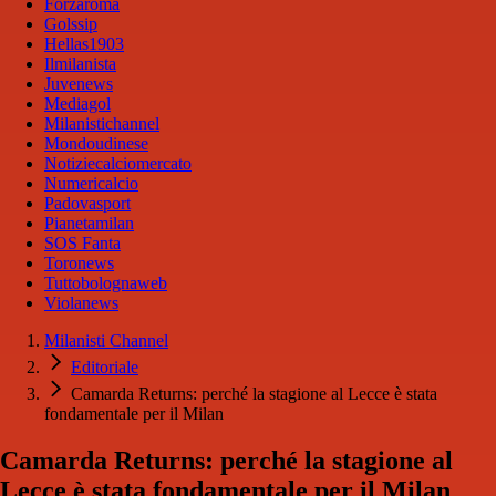
Forzaroma
Golssip
Hellas1903
Ilmilanista
Juvenews
Mediagol
Milanistichannel
Mondoudinese
Notiziecalciomercato
Numericalcio
Padovasport
Pianetamilan
SOS Fanta
Toronews
Tuttobolognaweb
Violanews
Milanisti Channel
Editoriale
Camarda Returns: perché la stagione al Lecce è stata
fondamentale per il Milan
Camarda Returns: perché la stagione al
Lecce è stata fondamentale per il Milan