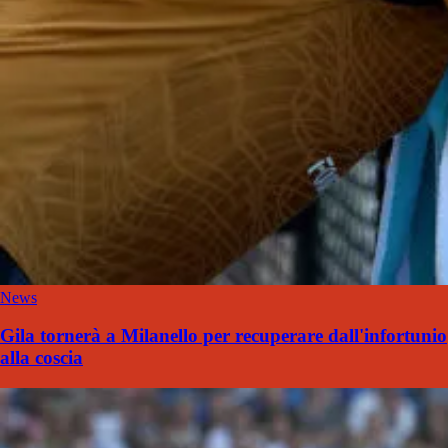
News
Gila tornerà a Milanello per recuperare dall'infortunio
alla coscia