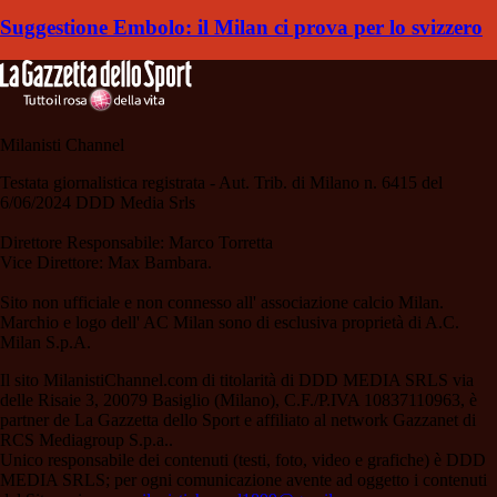
Suggestione Embolo: il Milan ci prova per lo svizzero
Milanisti Channel
Testata giornalistica registrata - Aut. Trib. di Milano n. 6415 del
6/06/2024 DDD Media Srls
Direttore Responsabile: Marco Torretta
Vice Direttore: Max Bambara.
Sito non ufficiale e non connesso all' associazione calcio Milan.
Marchio e logo dell' AC Milan sono di esclusiva proprietà di A.C.
Milan S.p.A.
Il sito MilanistiChannel.com di titolarità di DDD MEDIA SRLS via
delle Risaie 3, 20079 Basiglio (Milano), C.F./P.IVA 10837110963, è
partner de La Gazzetta dello Sport e affiliato al network Gazzanet di
RCS Mediagroup S.p.a..
Unico responsabile dei contenuti (testi, foto, video e grafiche) è DDD
MEDIA SRLS; per ogni comunicazione avente ad oggetto i contenuti