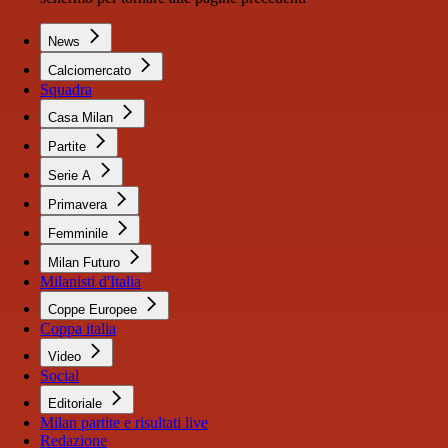
News
Calciomercato
Squadra
Casa Milan
Partite
Serie A
Primavera
Femminile
Milan Futuro
Milanisti d'Italia
Coppe Europee
Coppa italia
Video
Social
Editoriale
Milan partite e risultati live
Redazione