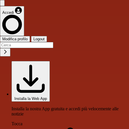
Accedi
Modifica profilo
Logout
Installa la Web App
Installa la nostra App gratuita e accedi più velocemente alle
notizie
Tocca