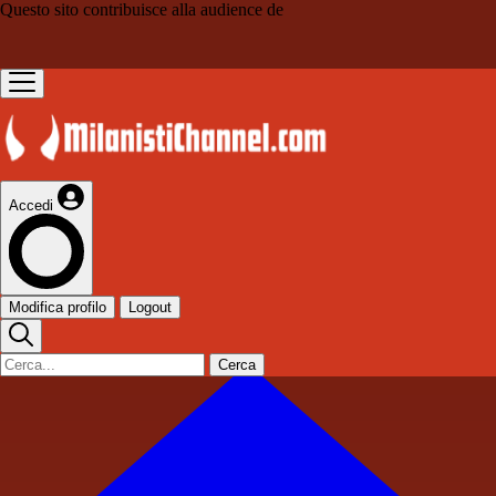
Questo sito contribuisce alla audience de
Accedi
Modifica profilo
Logout
Cerca