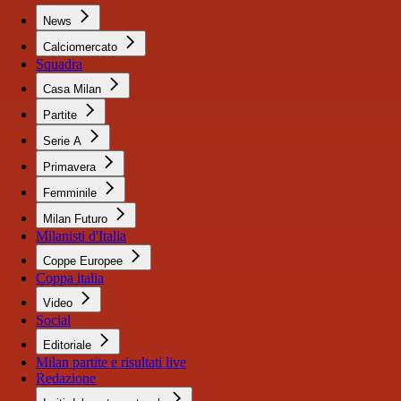
News
Calciomercato
Squadra
Casa Milan
Partite
Serie A
Primavera
Femminile
Milan Futuro
Milanisti d'Italia
Coppe Europee
Coppa italia
Video
Social
Editoriale
Milan partite e risultati live
Redazione