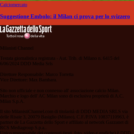
Calciomercato
Suggestione Embolo: il Milan ci prova per lo svizzero
Milanisti Channel
Testata giornalistica registrata - Aut. Trib. di Milano n. 6415 del
6/06/2024 DDD Media Srls
Direttore Responsabile: Marco Torretta
Vice Direttore: Max Bambara.
Sito non ufficiale e non connesso all' associazione calcio Milan.
Marchio e logo dell' AC Milan sono di esclusiva proprietà di A.C.
Milan S.p.A.
Il sito MilanistiChannel.com di titolarità di DDD MEDIA SRLS via
delle Risaie 3, 20079 Basiglio (Milano), C.F./P.IVA 10837110963, è
partner de La Gazzetta dello Sport e affiliato al network Gazzanet di
RCS Mediagroup S.p.a..
Unico responsabile dei contenuti (testi, foto, video e grafiche) è DDD