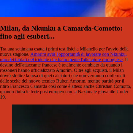
Milan, da Nkunku a Camarda-Comotto:
fino agli esuberi...
Tra una settimana esatta i primi test fisici a Milanello per l'avvio della
nuova stagione.
Amorim avrà l'opportunità di lavorare con Nkunku,
uno dei titolari del tridente che ha in mente l'allenatore portoghese
. Il
destino dell'attaccante francese è totalmente cambiato da quando i
rossoneri hanno ufficializzato Amorim. Oltre agli acquisti, il Milan
dovrà sfoltire la rosa di quei calciatori che non verranno confermati
dalle scelte del nuovo tecnico Ruben Amorim, mentre partirà per il
ritiro Francesco Camarda così come è atteso anche Christian Comotto,
quando finirà le ferie post europeo con la Nazionale giovanile Under
19.