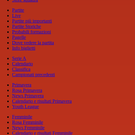
Partite
Live
Partite più importanti
Partite Storiche
Probabili formazioni
Pagelle
Dove vedere la partita
Info biglietti
Serie A
Calendario
Classifica
Campionati precedenti
Primavera
Rosa Primavera
News Primavera
Calendario e risultati Primavera
Youth League
Femminile
Rosa Femminile
News Femminile
Calendario e risultati Femminile