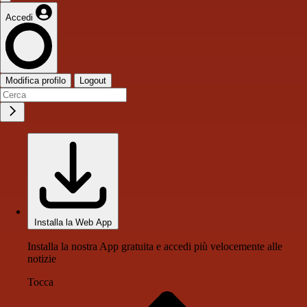
Accedi
Modifica profilo
Logout
Installa la Web App
Installa la nostra App gratuita e accedi più velocemente alle
notizie
Tocca