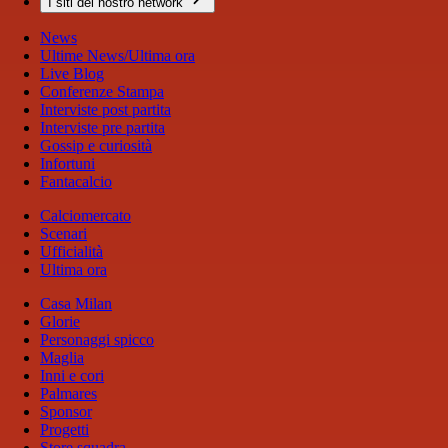
I siti del nostro network
News
Ultime News/Ultima ora
Live Blog
Conferenze Stampa
Interviste post partita
Interviste pre partita
Gossip e curiosità
Infortuni
Fantacalcio
Calciomercato
Scenari
Ufficialità
Ultima ora
Casa Milan
Glorie
Personaggi spicco
Maglia
Inni e cori
Palmares
Sponsor
Progetti
Store squadra