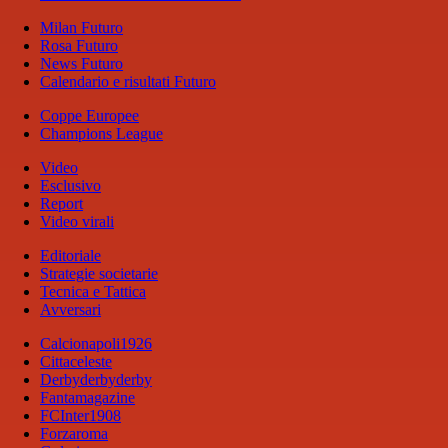
Milan Futuro
Rosa Futuro
News Futuro
Calendario e risultati Futuro
Coppe Europee
Champions League
Video
Esclusivo
Report
Video virali
Editoriale
Strategie societarie
Tecnica e Tattica
Avversari
Calcionapoli1926
Cittaceleste
Derbyderbyderby
Fantamagazine
FCInter1908
Forzaroma