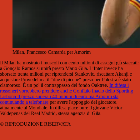
Milan, Francesco Camarda per Amorim
Il Milan ha mostrato i muscoli con cento milioni di assegni già staccati:
a Gonçalo Ramos si unirà presto Mario Gila. L’Inter invece ha
sborsato trenta milioni per riprendersi Stankovic, riscattare Akanji e
acquistare Provedel ma il "due di picche" preso per Palestra è stato
clamoroso. È un po' il contrappasso del fondo Oaktree.
In difesa i
rossoneri vorrebbero prendere anche Gonfialo Inacio dello Sporting
Lisbona Il prezzo supera i 40 milioni di euro ma Amorim sta
continuando a telefonare
per avere l'appoggio del giocatore,
attualmente al Mondiale. In difesa piace pure il giovane Victor
Valdepenas del Real Madrid, stessa agenzia di Gila.
© RIPRODUZIONE RISERVATA