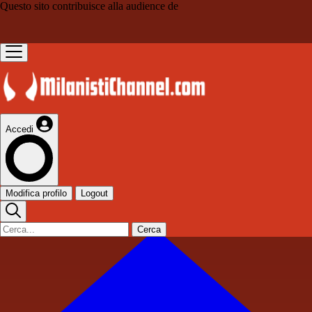
Questo sito contribuisce alla audience de
Accedi
Modifica profilo
Logout
Cerca