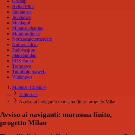
Golssip
Hellas1903
Ilmilanista
Juvenews
Mediagol
Milanistichannel
Mondoudinese
Notiziecalciomercato
Numericalcio
Padovasport
Pianetamilan
SOS Fanta
Toronews
Tuttobolognaweb
Violanews
Milanisti Channel
Editoriale
Avviso ai naviganti: marasma finito, progetto Milan
Avviso ai naviganti: marasma finito,
progetto Milan