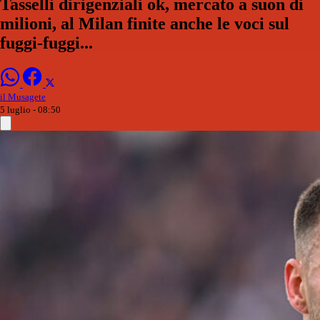
Tasselli dirigenziali ok, mercato a suon di
milioni, al Milan finite anche le voci sul
fuggi-fuggi...
il Musagete
5 luglio - 08:50