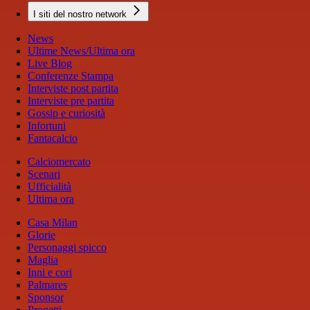
I siti del nostro network
News
Ultime News/Ultima ora
Live Blog
Conferenze Stampa
Interviste post partita
Interviste pre partita
Gossip e curiosità
Infortuni
Fantacalcio
Calciomercato
Scenari
Ufficialità
Ultima ora
Casa Milan
Glorie
Personaggi spicco
Maglia
Inni e cori
Palmares
Sponsor
Progetti