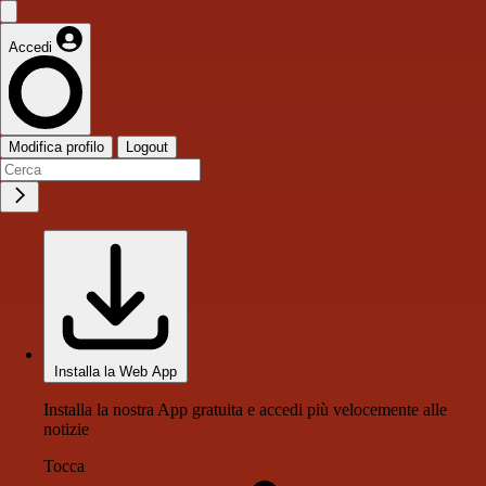
Accedi
Modifica profilo
Logout
Installa la Web App
Installa la nostra App gratuita e accedi più velocemente alle
notizie
Tocca