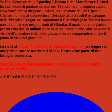
Se l'ex allenatore dello
Sporting Lisbona
e del
Manchester United
ha intenzione di puntare sul numero 18 rossonero, bisognerà capire
cosa vorrà fare la dirigenza. Infatti, una cessione dell'ex
Lipsia
e
Chelsea non è mai stata esclusa. Dei club della
Saudi Pro League
,
della
Premier League
ma soprattutto il
Fenerbahçe
in Turchia hanno
mostrato interesse nei confronti di Nkunku, il quale potrebbe partire
per un cifra dai
30 milioni di euro
in su. Ovviamente, oltre ai punti di
vista dell'allenatore e della dirigenza, si dovrà comprendere anche il
punto di vista del giocatore.
Iscriviti al
canale WhatsApp di Milanisti Channel
per leggere in
anteprima tutte le notizie sul Milan. Entra a far parte di una
famiglia rossonera.
Guarda tutto il calcio nazionale e internazionale in streaming
gratis su Bet365
© RIPRODUZIONE RISERVATA