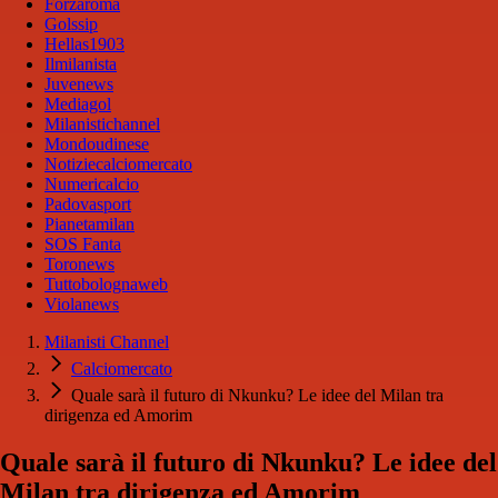
Forzaroma
Golssip
Hellas1903
Ilmilanista
Juvenews
Mediagol
Milanistichannel
Mondoudinese
Notiziecalciomercato
Numericalcio
Padovasport
Pianetamilan
SOS Fanta
Toronews
Tuttobolognaweb
Violanews
Milanisti Channel
Calciomercato
Quale sarà il futuro di Nkunku? Le idee del Milan tra
dirigenza ed Amorim
Quale sarà il futuro di Nkunku? Le idee del
Milan tra dirigenza ed Amorim