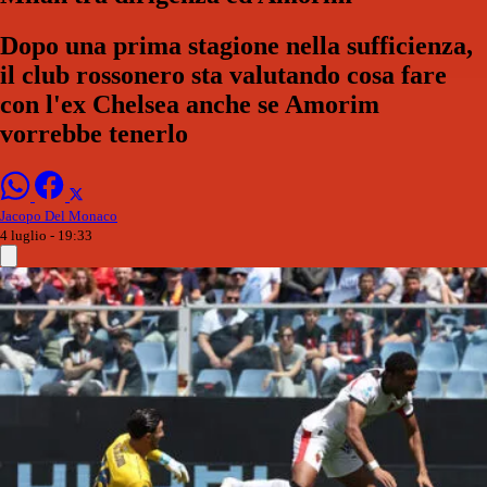
Dopo una prima stagione nella sufficienza,
il club rossonero sta valutando cosa fare
con l'ex Chelsea anche se Amorim
vorrebbe tenerlo
Jacopo Del Monaco
4 luglio - 19:33