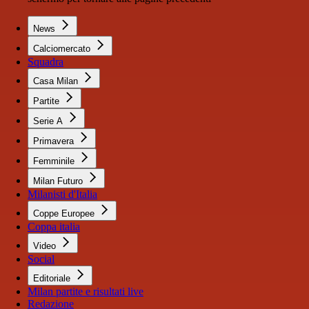
News
Calciomercato
Squadra
Casa Milan
Partite
Serie A
Primavera
Femminile
Milan Futuro
Milanisti d'Italia
Coppe Europee
Coppa italia
Video
Social
Editoriale
Milan partite e risultati live
Redazione