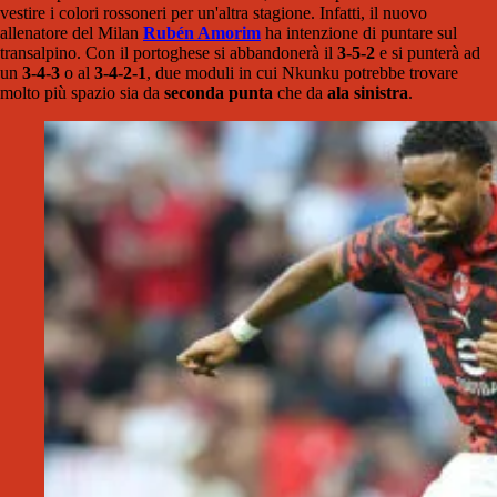
vestire i colori rossoneri per un'altra stagione. Infatti, il nuovo
allenatore del Milan
Rubén Amorim
ha intenzione di puntare sul
transalpino. Con il portoghese si abbandonerà il
3-5-2
e si punterà ad
un
3-4-3
o al
3-4-2-1
, due moduli in cui Nkunku potrebbe trovare
molto più spazio sia da
seconda punta
che da
ala sinistra
.