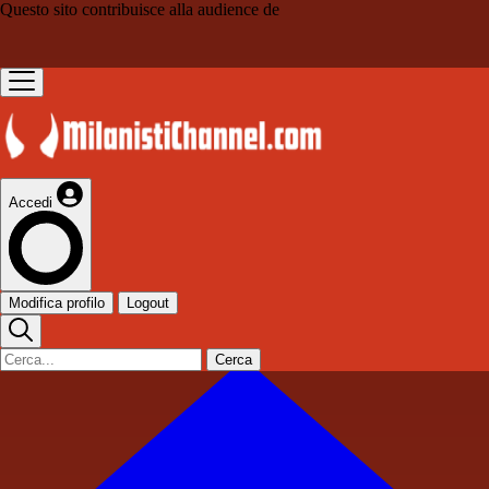
Questo sito contribuisce alla audience de
Accedi
Modifica profilo
Logout
Cerca