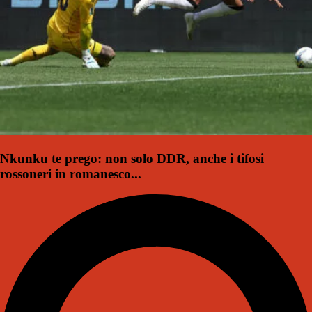
Nkunku te prego: non solo DDR, anche i tifosi
rossoneri in romanesco...