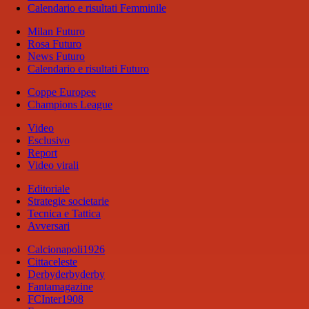
Calendario e risultati Femminile
Milan Futuro
Rosa Futuro
News Futuro
Calendario e risultati Futuro
Coppe Europee
Champions League
Video
Esclusivo
Report
Video virali
Editoriale
Strategie societarie
Tecnica e Tattica
Avversari
Calcionapoli1926
Cittaceleste
Derbyderbyderby
Fantamagazine
FCInter1908