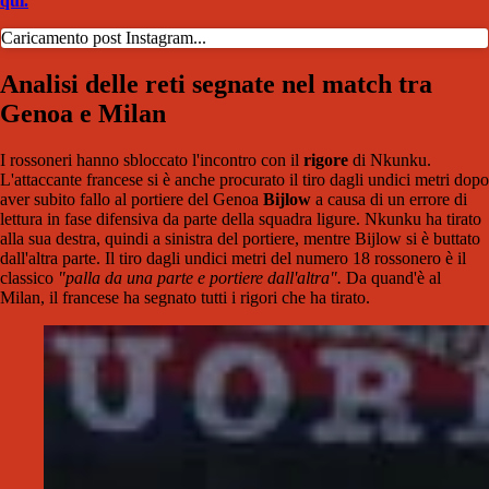
qui.
Caricamento post Instagram...
Analisi delle reti segnate nel match tra
Genoa e Milan
I rossoneri hanno sbloccato l'incontro con il
rigore
di Nkunku.
L'attaccante francese si è anche procurato il tiro dagli undici metri dopo
aver subito fallo al portiere del Genoa
Bijlow
a causa di un errore di
lettura in fase difensiva da parte della squadra ligure. Nkunku ha tirato
alla sua destra, quindi a sinistra del portiere, mentre Bijlow si è buttato
dall'altra parte. Il tiro dagli undici metri del numero 18 rossonero è il
classico
"palla da una parte e portiere dall'altra".
Da quand'è al
Milan, il francese ha segnato tutti i rigori che ha tirato.