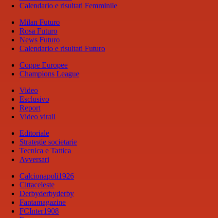
Calendario e risultati Femminile
Milan Futuro
Rosa Futuro
News Futuro
Calendario e risultati Futuro
Coppe Europee
Champions League
Video
Esclusivo
Report
Video virali
Editoriale
Strategie societarie
Tecnica e Tattica
Avversari
Calcionapoli1926
Cittaceleste
Derbyderbyderby
Fantamagazine
FCInter1908