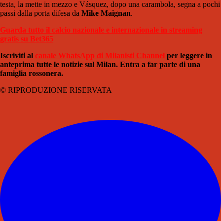
testa, la mette in mezzo e Vásquez, dopo una carambola, segna a pochi
passi dalla porta difesa da
Mike Maignan
.
Guarda tutto il calcio nazionale e internazionale in streaming
gratis su Bet365
Iscriviti al
canale WhatsApp di Milanisti Channel
per leggere in
anteprima tutte le notizie sul Milan. Entra a far parte di una
famiglia rossonera.
© RIPRODUZIONE RISERVATA