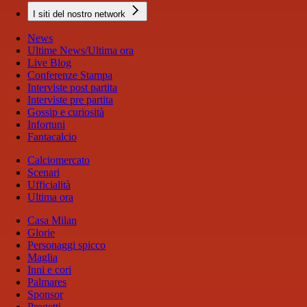
I siti del nostro network
News
Ultime News/Ultima ora
Live Blog
Conferenze Stampa
Interviste post partita
Interviste pre partita
Gossip e curiosità
Infortuni
Fantacalcio
Calciomercato
Scenari
Ufficialità
Ultima ora
Casa Milan
Glorie
Personaggi spicco
Maglia
Inni e cori
Palmares
Sponsor
Progetti