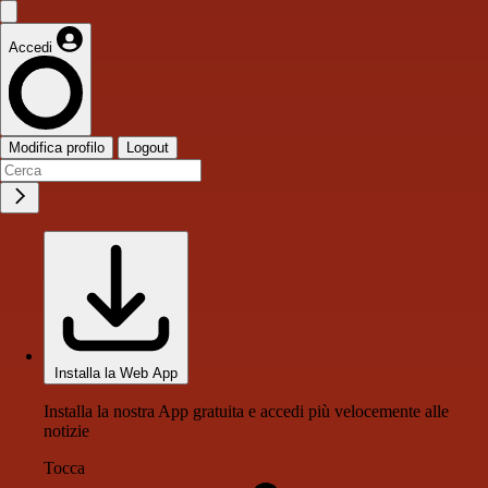
Accedi
Modifica profilo
Logout
Installa la Web App
Installa la nostra App gratuita e accedi più velocemente alle
notizie
Tocca