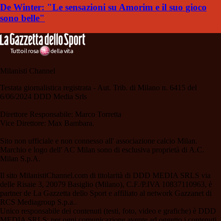
De Winter: "Le sensazioni su Amorim e il suo gioco
sono belle"
Milanisti Channel
Testata giornalistica registrata - Aut. Trib. di Milano n. 6415 del
6/06/2024 DDD Media Srls
Direttore Responsabile: Marco Torretta
Vice Direttore: Max Bambara.
Sito non ufficiale e non connesso all' associazione calcio Milan.
Marchio e logo dell' AC Milan sono di esclusiva proprietà di A.C.
Milan S.p.A.
Il sito MilanistiChannel.com di titolarità di DDD MEDIA SRLS via
delle Risaie 3, 20079 Basiglio (Milano), C.F./P.IVA 10837110963, è
partner de La Gazzetta dello Sport e affiliato al network Gazzanet di
RCS Mediagroup S.p.a..
Unico responsabile dei contenuti (testi, foto, video e grafiche) è DDD
MEDIA SRLS; per ogni comunicazione avente ad oggetto i contenuti