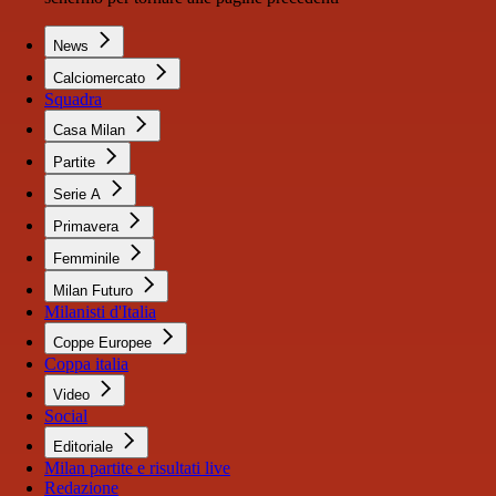
News
Calciomercato
Squadra
Casa Milan
Partite
Serie A
Primavera
Femminile
Milan Futuro
Milanisti d'Italia
Coppe Europee
Coppa italia
Video
Social
Editoriale
Milan partite e risultati live
Redazione