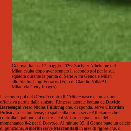
Genova, Italia - 17 maggio 2026: Zachary Athekame del
Milan esulta dopo aver segnato il secondo gol per la sua
squadra durante la partita di Serie A tra Genoa e Milan
allo Stadio Luigi Ferraris. (Foto di Claudio Villa/AC
Milan via Getty Images)
Il secondo gol del
Diavolo
contro il
Grifone
nasce da un'azione
offensiva partita dalla sinistra. Rimessa laterale battuta da
Davide
Bartesaghi
verso
Niclas Füllkrug
che, di sponda, serve
Christian
Pulisic
. Lo statunitense, di spalle alla porta, serve Athekame che
controlla il pallone col destro e col sinistro segna la rete del
momentaneo
0-2
per il
Diavolo
. Al minuto 85, il Genoa batte un calcio
di punizione,
Amorim
serve
Marcandalli
in area di rigore che, di