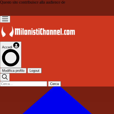
Questo sito contribuisce alla audience de
Accedi
Modifica profilo
Logout
Cerca