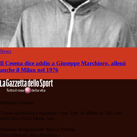
News
Il Cesena dice addio a Giuseppe Marchioro, allenò
anche il Milan nel 1976
Milanisti Channel
Testata giornalistica registrata - Aut. Trib. di Milano n. 6415 del
6/06/2024 DDD Media Srls
Direttore Responsabile: Marco Torretta
Vice Direttore: Max Bambara.