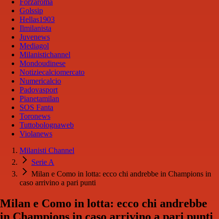
Forzaroma
Golssip
Hellas1903
Ilmilanista
Juvenews
Mediagol
Milanistichannel
Mondoudinese
Notiziecalciomercato
Numericalcio
Padovasport
Pianetamilan
SOS Fanta
Toronews
Tuttobolognaweb
Violanews
Milanisti Channel
Serie A
Milan e Como in lotta: ecco chi andrebbe in Champions in
caso arrivino a pari punti
Milan e Como in lotta: ecco chi andrebbe
in Champions in caso arrivino a pari punti