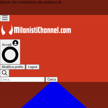
Questo sito contribuisce alla audience de
Accedi
Modifica profilo
Logout
Cerca