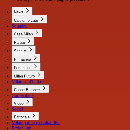
News
Calciomercato
Squadra
Casa Milan
Partite
Serie A
Primavera
Femminile
Milan Futuro
Milanisti d'Italia
Coppe Europee
Coppa italia
Video
Social
Editoriale
Milan partite e risultati live
Redazione