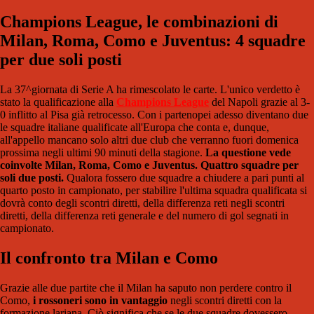
Champions League, le combinazioni di
Milan, Roma, Como e Juventus: 4 squadre
per due soli posti
La 37^giornata di Serie A ha rimescolato le carte. L'unico verdetto è
stato la qualificazione alla
Champions League
del Napoli grazie al 3-
0 inflitto al Pisa già retrocesso. Con i partenopei adesso diventano due
le squadre italiane qualificate all'Europa che conta e, dunque,
all'appello mancano solo altri due club che verranno fuori domenica
prossima negli ultimi 90 minuti della stagione.
La questione vede
coinvolte Milan, Roma, Como e Juventus. Quattro squadre per
soli due posti.
Qualora fossero due squadre a chiudere a pari punti al
quarto posto in campionato, per stabilire l'ultima squadra qualificata si
dovrà conto degli scontri diretti, della differenza reti negli scontri
diretti, della differenza reti generale e del numero di gol segnati in
campionato.
Il confronto tra Milan e Como
Grazie alle due partite che il Milan ha saputo non perdere contro il
Como,
i rossoneri sono in vantaggio
negli scontri diretti con la
formazione lariana. Ciò significa che se le due squadre dovessero