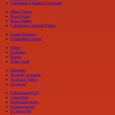
Calendario e risultati Femminile
Milan Futuro
Rosa Futuro
News Futuro
Calendario e risultati Futuro
Coppe Europee
Champions League
Video
Esclusivo
Report
Video virali
Editoriale
Strategie societarie
Tecnica e Tattica
Avversari
Calcionapoli1926
Cittaceleste
Derbyderbyderby
Fantamagazine
FCInter1908