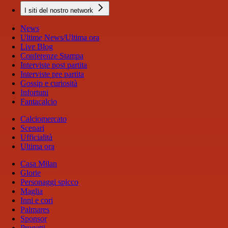
I siti del nostro network
News
Ultime News/Ultima ora
Live Blog
Conferenze Stampa
Interviste post partita
Interviste pre partita
Gossip e curiosità
Infortuni
Fantacalcio
Calciomercato
Scenari
Ufficialità
Ultima ora
Casa Milan
Glorie
Personaggi spicco
Maglia
Inni e cori
Palmares
Sponsor
Progetti