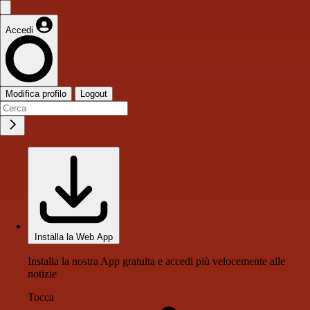
Accedi
Modifica profilo
Logout
Installa la Web App
Installa la nostra App gratuita e accedi più velocemente alle
notizie
Tocca