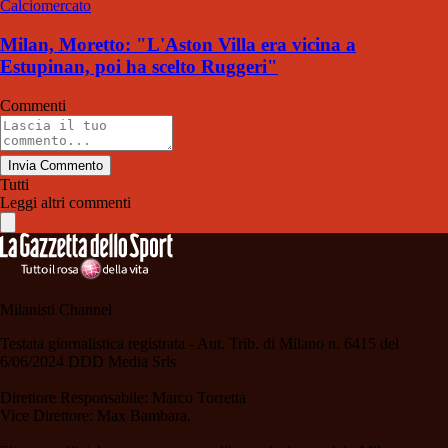
Calciomercato
Milan, Moretto: "L'Aston Villa era vicina a
Estupinan, poi ha scelto Ruggeri"
Commenti
Invia Commento
Tutti
Leggi altri commenti
Milanisti Channel
Testata giornalistica registrata - Aut. Trib. di Milano n. 6415 del
6/06/2024 DDD Media Srls
Direttore Responsabile: Marco Torretta
Vice Direttore: Max Bambara.