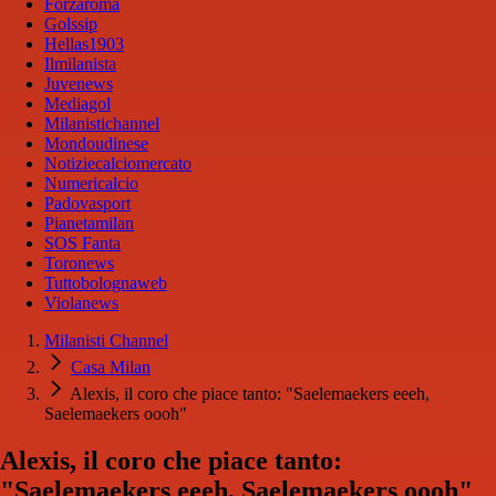
Forzaroma
Golssip
Hellas1903
Ilmilanista
Juvenews
Mediagol
Milanistichannel
Mondoudinese
Notiziecalciomercato
Numericalcio
Padovasport
Pianetamilan
SOS Fanta
Toronews
Tuttobolognaweb
Violanews
Milanisti Channel
Casa Milan
Alexis, il coro che piace tanto: "Saelemaekers eeeh,
Saelemaekers oooh"
Alexis, il coro che piace tanto:
"Saelemaekers eeeh, Saelemaekers oooh"