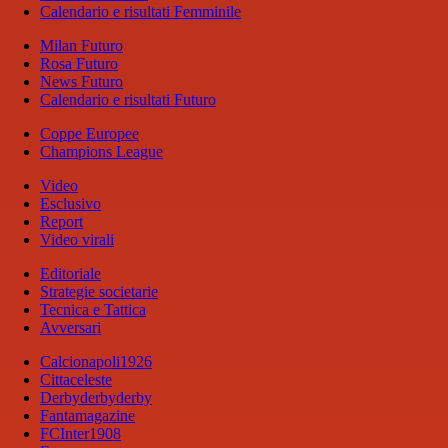
Calendario e risultati Femminile
Milan Futuro
Rosa Futuro
News Futuro
Calendario e risultati Futuro
Coppe Europee
Champions League
Video
Esclusivo
Report
Video virali
Editoriale
Strategie societarie
Tecnica e Tattica
Avversari
Calcionapoli1926
Cittaceleste
Derbyderbyderby
Fantamagazine
FCInter1908