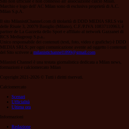
Sito non ufficiale e non connesso all' associazione calcio Milan.
Marchio e logo dell' AC Milan sono di esclusiva proprietà di A.C.
Milan S.p.A.
Il sito MilanistiChannel.com di titolarità di DDD MEDIA SRLS via
delle Risaie 3, 20079 Basiglio (Milano), C.F./P.IVA 10837110963, è
partner de La Gazzetta dello Sport e affiliato al network Gazzanet di
RCS Mediagroup S.p.a..
Unico responsabile dei contenuti (testi, foto, video e grafiche) è DDD
MEDIA SRLS; per ogni comunicazione avente ad oggetto i contenuti
del Sito scrivere a
milanistichannel1899@gmail.com
Milanisti Channel è una testata giornalistica dedicata a Milan news,
formazioni e calciomercato Milan
Copyright 2021-2026 © Tutti i diritti riservati.
Calciomercato
Scenari
Ufficialità
Ultima ora
Informazioni
Redazione