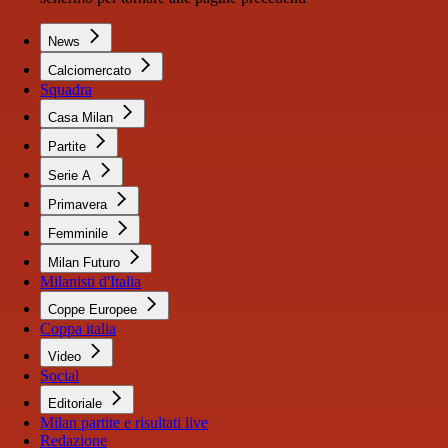
News
Calciomercato
Squadra
Casa Milan
Partite
Serie A
Primavera
Femminile
Milan Futuro
Milanisti d'Italia
Coppe Europee
Coppa italia
Video
Social
Editoriale
Milan partite e risultati live
Redazione