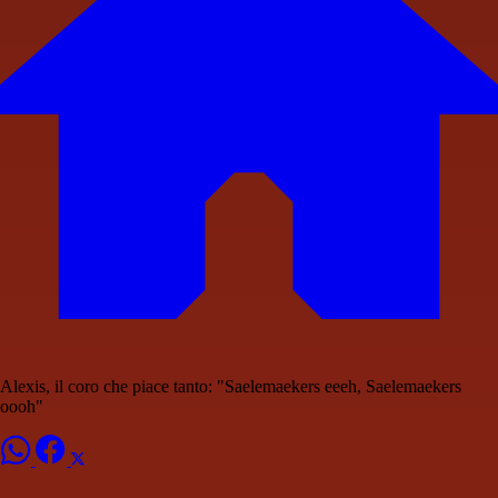
Alexis, il coro che piace tanto: "Saelemaekers eeeh, Saelemaekers
oooh"