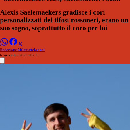
Alexis Saelemaekers gradisce i cori
personalizzati dei tifosi rossoneri, erano un
suo sogno, soprattutto il coro per lui
Redazione Milanistichannel
6 novembre 2025 - 07:18