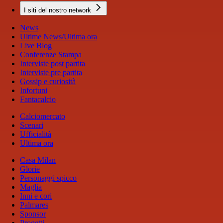
I siti del nostro network
News
Ultime News/Ultima ora
Live Blog
Conferenze Stampa
Interviste post partita
Interviste pre partita
Gossip e curiosità
Infortuni
Fantacalcio
Calciomercato
Scenari
Ufficialità
Ultima ora
Casa Milan
Glorie
Personaggi spicco
Maglia
Inni e cori
Palmares
Sponsor
Progetti