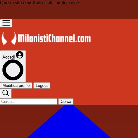
Questo sito contribuisce alla audience de
Accedi
Modifica profilo
Logout
Cerca