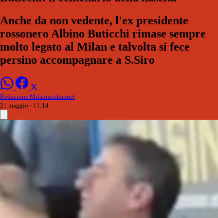
Anche da non vedente, l'ex presidente
rossonero Albino Buticchi rimase sempre
molto legato al Milan e talvolta si fece
persino accompagnare a S.Siro
Redazione Milanistichannel
21 maggio - 11:14