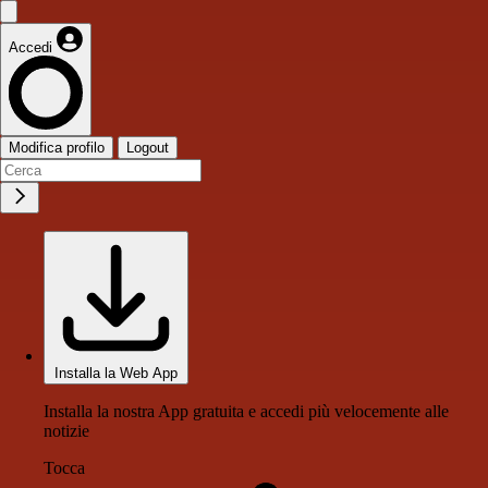
Accedi
Modifica profilo
Logout
Installa la Web App
Installa la nostra App gratuita e accedi più velocemente alle
notizie
Tocca