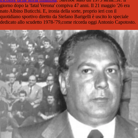
giorno dopo la 'fatal Verona' compiva 47 anni. Il 21 maggio '26 era
nato Albino Buticchi. E, ironia della sorte, proprio ieri con il
quotidiano sportivo diretto da Stefano Barigelli è uscito lo speciale
dedicato allo scudetto 1978-'79,come ricorda oggi Antonio Capotosto.