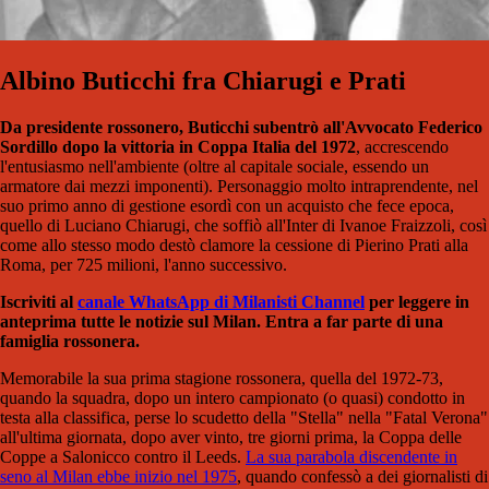
Albino Buticchi fra Chiarugi e Prati
Da presidente rossonero, Buticchi subentrò all'Avvocato Federico
Sordillo dopo la vittoria in Coppa Italia del 1972
, accrescendo
l'entusiasmo nell'ambiente (oltre al capitale sociale, essendo un
armatore dai mezzi imponenti). Personaggio molto intraprendente, nel
suo primo anno di gestione esordì con un acquisto che fece epoca,
quello di Luciano Chiarugi, che soffiò all'Inter di Ivanoe Fraizzoli, così
come allo stesso modo destò clamore la cessione di Pierino Prati alla
Roma, per 725 milioni, l'anno successivo.
Iscriviti al
canale WhatsApp di Milanisti Channel
per leggere in
anteprima tutte le notizie sul Milan. Entra a far parte di una
famiglia rossonera.
Memorabile la sua prima stagione rossonera, quella del 1972-73,
quando la squadra, dopo un intero campionato (o quasi) condotto in
testa alla classifica, perse lo scudetto della "Stella" nella "Fatal Verona"
all'ultima giornata, dopo aver vinto, tre giorni prima, la Coppa delle
Coppe a Salonicco contro il Leeds.
La sua parabola discendente in
seno al Milan ebbe inizio nel 1975
, quando confessò a dei giornalisti di