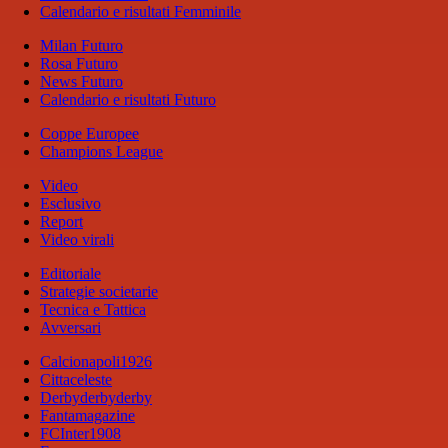
Calendario e risultati Femminile
Milan Futuro
Rosa Futuro
News Futuro
Calendario e risultati Futuro
Coppe Europee
Champions League
Video
Esclusivo
Report
Video virali
Editoriale
Strategie societarie
Tecnica e Tattica
Avversari
Calcionapoli1926
Cittaceleste
Derbyderbyderby
Fantamagazine
FCInter1908