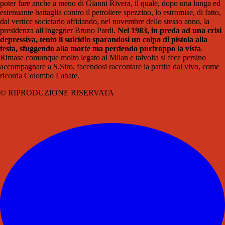
poter fare anche a meno di Gianni Rivera, il quale, dopo una lunga ed
estenuante battaglia contro il petroliere spezzino, lo estromise, di fatto,
dal vertice societario affidando, nel novembre dello stesso anno, la
presidenza all'Ingegner Bruno Pardi.
Nel 1983, in preda ad una crisi
depressiva, tentò il suicidio sparandosi un colpo di pistola alla
testa, sfuggendo alla morte ma perdendo purtroppo la vista
.
Rimase comunque molto legato al Milan e talvolta si fece persino
accompagnare a S.Siro, facendosi raccontare la partita dal vivo, come
ricorda Colombo Labate.
© RIPRODUZIONE RISERVATA