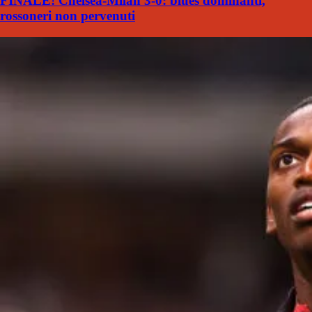
FINALE! Chelsea-Milan 3-0: blues dominanti,
rossoneri non pervenuti