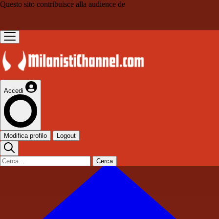
Questo sito contribuisce alla audience de
Accedi
Modifica profilo
Logout
Cerca