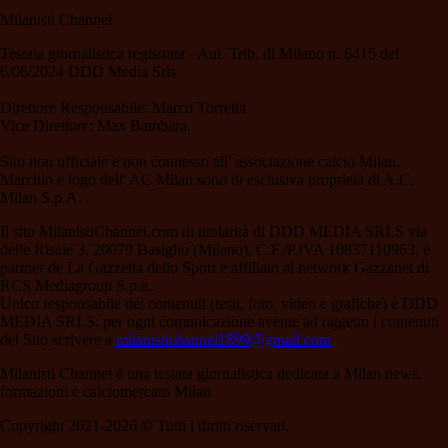
Milanisti Channel
Testata giornalistica registrata - Aut. Trib. di Milano n. 6415 del
6/06/2024 DDD Media Srls
Direttore Responsabile: Marco Torretta
Vice Direttore: Max Bambara.
Sito non ufficiale e non connesso all' associazione calcio Milan.
Marchio e logo dell' AC Milan sono di esclusiva proprietà di A.C.
Milan S.p.A.
Il sito MilanistiChannel.com di titolarità di DDD MEDIA SRLS via
delle Risaie 3, 20079 Basiglio (Milano), C.F./P.IVA 10837110963, è
partner de La Gazzetta dello Sport e affiliato al network Gazzanet di
RCS Mediagroup S.p.a..
Unico responsabile dei contenuti (testi, foto, video e grafiche) è DDD
MEDIA SRLS; per ogni comunicazione avente ad oggetto i contenuti
del Sito scrivere a
milanistichannel1899@gmail.com
Milanisti Channel è una testata giornalistica dedicata a Milan news,
formazioni e calciomercato Milan
Copyright 2021-2026 © Tutti i diritti riservati.