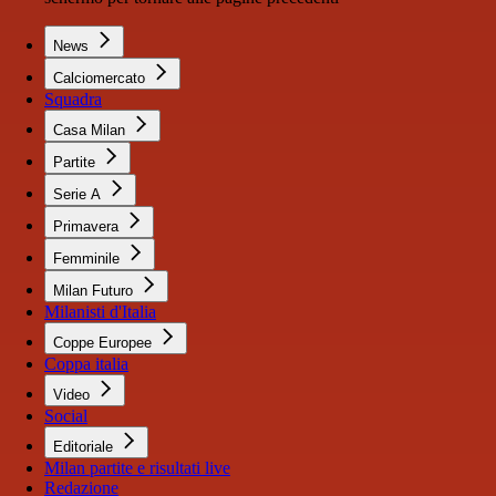
News
Calciomercato
Squadra
Casa Milan
Partite
Serie A
Primavera
Femminile
Milan Futuro
Milanisti d'Italia
Coppe Europee
Coppa italia
Video
Social
Editoriale
Milan partite e risultati live
Redazione