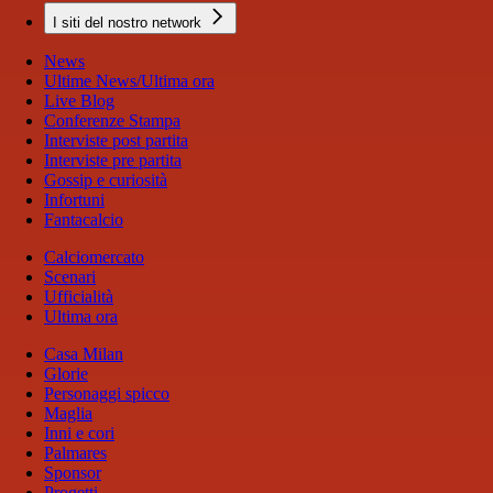
I siti del nostro network
News
Ultime News/Ultima ora
Live Blog
Conferenze Stampa
Interviste post partita
Interviste pre partita
Gossip e curiosità
Infortuni
Fantacalcio
Calciomercato
Scenari
Ufficialità
Ultima ora
Casa Milan
Glorie
Personaggi spicco
Maglia
Inni e cori
Palmares
Sponsor
Progetti