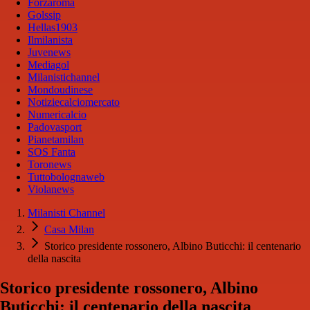
Forzaroma
Golssip
Hellas1903
Ilmilanista
Juvenews
Mediagol
Milanistichannel
Mondoudinese
Notiziecalciomercato
Numericalcio
Padovasport
Pianetamilan
SOS Fanta
Toronews
Tuttobolognaweb
Violanews
Milanisti Channel
Casa Milan
Storico presidente rossonero, Albino Buticchi: il centenario
della nascita
Storico presidente rossonero, Albino
Buticchi: il centenario della nascita