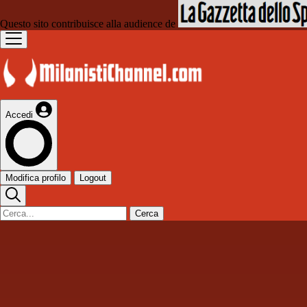
Questo sito contribuisce alla audience de
Accedi
Modifica profilo
Logout
Cerca