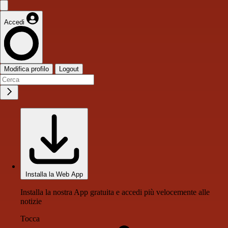
Accedi
Modifica profilo
Logout
Installa la Web App
Installa la nostra App gratuita e accedi più velocemente alle
notizie
Tocca