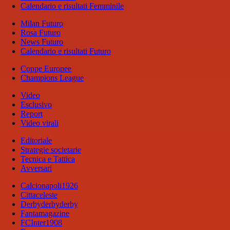
Calendario e risultati Femminile
Milan Futuro
Rosa Futuro
News Futuro
Calendario e risultati Futuro
Coppe Europee
Champions League
Video
Esclusivo
Report
Video virali
Editoriale
Strategie societarie
Tecnica e Tattica
Avversari
Calcionapoli1926
Cittaceleste
Derbyderbyderby
Fantamagazine
FCInter1908