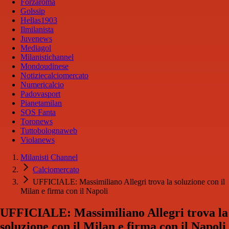
Forzaroma
Golssip
Hellas1903
Ilmilanista
Juvenews
Mediagol
Milanistichannel
Mondoudinese
Notiziecalciomercato
Numericalcio
Padovasport
Pianetamilan
SOS Fanta
Toronews
Tuttobolognaweb
Violanews
Milanisti Channel
Calciomercato
UFFICIALE: Massimiliano Allegri trova la soluzione con il
Milan e firma con il Napoli
UFFICIALE: Massimiliano Allegri trova la
soluzione con il Milan e firma con il Napoli