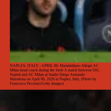
NAPLES, ITALY - APRIL 06: Massimiliano Allegri AC
Milan head coach during the Serie A match between SSC
Napoli and AC Milan at Stadio Diego Armando
Maradona on April 06, 2026 in Naples, Italy. (Photo by
Francesco Pecoraro/Getty Images)