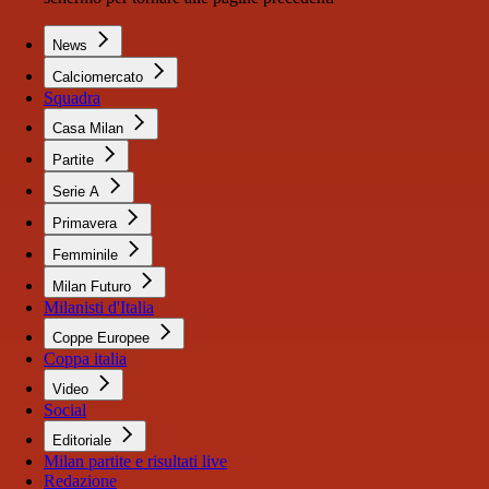
News
Calciomercato
Squadra
Casa Milan
Partite
Serie A
Primavera
Femminile
Milan Futuro
Milanisti d'Italia
Coppe Europee
Coppa italia
Video
Social
Editoriale
Milan partite e risultati live
Redazione