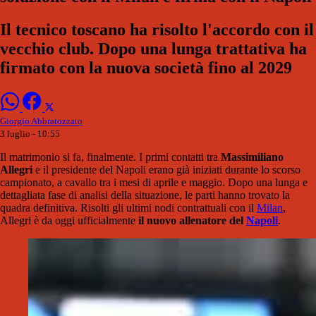
Il tecnico toscano ha risolto l'accordo con il
vecchio club. Dopo una lunga trattativa ha
firmato con la nuova società fino al 2029
Giorgio Abbratozzato
3 luglio - 10:55
Il matrimonio si fa, finalmente. I primi contatti tra
Massimiliano
Allegri
e il presidente del Napoli erano già iniziati durante lo scorso
campionato, a cavallo tra i mesi di aprile e maggio. Dopo una lunga e
dettagliata fase di analisi della situazione, le parti hanno trovato la
quadra definitiva. Risolti gli ultimi nodi contrattuali con il
Milan
,
Allegri è da oggi ufficialmente
il nuovo allenatore del
Napoli
.