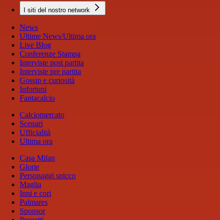
I siti del nostro network
News
Ultime News/Ultima ora
Live Blog
Conferenze Stampa
Interviste post partita
Interviste pre partita
Gossip e curiosità
Infortuni
Fantacalcio
Calciomercato
Scenari
Ufficialità
Ultima ora
Casa Milan
Glorie
Personaggi spicco
Maglia
Inni e cori
Palmares
Sponsor
Progetti