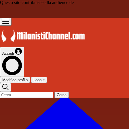
Questo sito contribuisce alla audience de
Accedi
Modifica profilo
Logout
Cerca