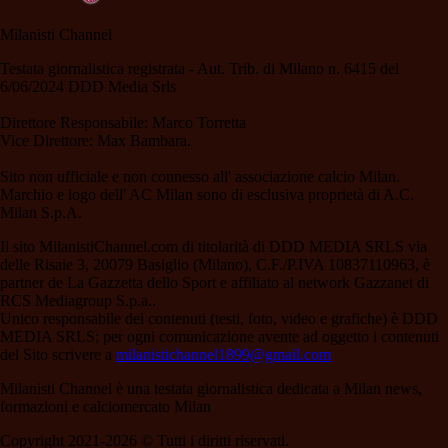
Milanisti Channel
Testata giornalistica registrata - Aut. Trib. di Milano n. 6415 del
6/06/2024 DDD Media Srls
Direttore Responsabile: Marco Torretta
Vice Direttore: Max Bambara.
Sito non ufficiale e non connesso all' associazione calcio Milan.
Marchio e logo dell' AC Milan sono di esclusiva proprietà di A.C.
Milan S.p.A.
Il sito MilanistiChannel.com di titolarità di DDD MEDIA SRLS via
delle Risaie 3, 20079 Basiglio (Milano), C.F./P.IVA 10837110963, è
partner de La Gazzetta dello Sport e affiliato al network Gazzanet di
RCS Mediagroup S.p.a..
Unico responsabile dei contenuti (testi, foto, video e grafiche) è DDD
MEDIA SRLS; per ogni comunicazione avente ad oggetto i contenuti
del Sito scrivere a
milanistichannel1899@gmail.com
Milanisti Channel è una testata giornalistica dedicata a Milan news,
formazioni e calciomercato Milan
Copyright 2021-2026 © Tutti i diritti riservati.