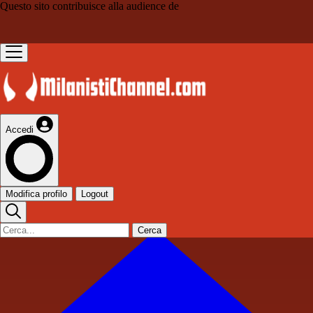
Questo sito contribuisce alla audience de
Accedi
Modifica profilo
Logout
Cerca