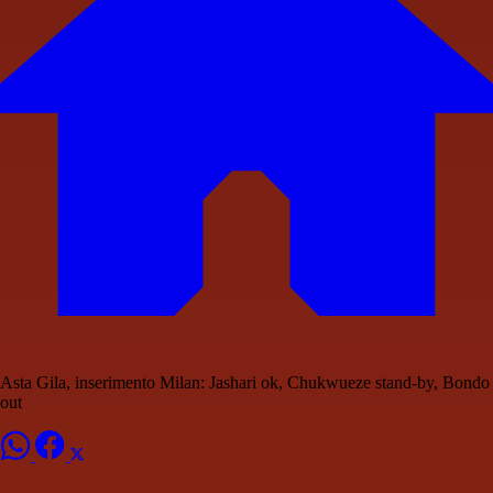
Asta Gila, inserimento Milan: Jashari ok, Chukwueze stand-by, Bondo
out