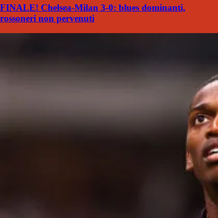
FINALE! Chelsea-Milan 3-0: blues dominanti,
rossoneri non pervenuti