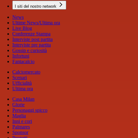
I siti del nostro network
News
Ultime News/Ultima ora
Live Blog
Conferenze Stampa
Interviste post partita
Interviste pre partita
Gossip e curiosità
Infortuni
Fantacalcio
Calciomercato
Scenari
Ufficialità
Ultima ora
Casa Milan
Glorie
Personaggi spicco
Maglia
Inni e cori
Palmares
Sponsor
Progetti