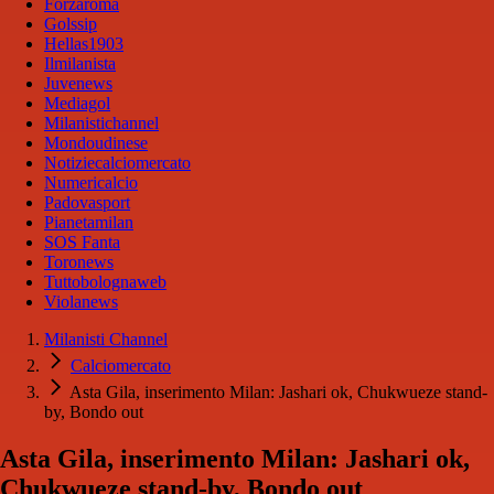
Forzaroma
Golssip
Hellas1903
Ilmilanista
Juvenews
Mediagol
Milanistichannel
Mondoudinese
Notiziecalciomercato
Numericalcio
Padovasport
Pianetamilan
SOS Fanta
Toronews
Tuttobolognaweb
Violanews
Milanisti Channel
Calciomercato
Asta Gila, inserimento Milan: Jashari ok, Chukwueze stand-
by, Bondo out
Asta Gila, inserimento Milan: Jashari ok,
Chukwueze stand-by, Bondo out