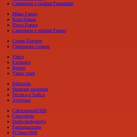
Calendario e risultati Femminile
Milan Futuro
Rosa Futuro
News Futuro
Calendario e risultati Futuro
Coppe Europee
Champions League
Video
Esclusivo
Report
Video virali
Editoriale
Strategie societarie
Tecnica e Tattica
Avversari
Calcionapoli1926
Cittaceleste
Derbyderbyderby
Fantamagazine
FCInter1908