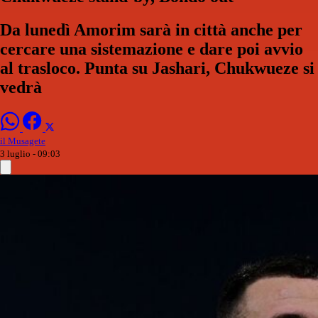
Da lunedì Amorim sarà in città anche per
cercare una sistemazione e dare poi avvio
al trasloco. Punta su Jashari, Chukwueze si
vedrà
il Musagete
3 luglio - 09:03