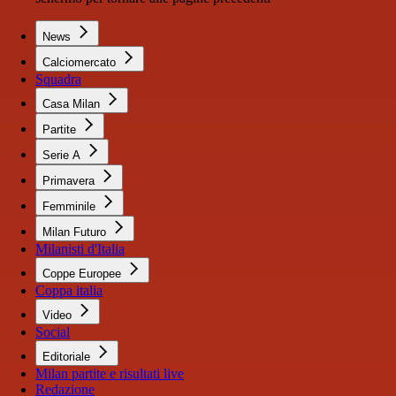
News
Calciomercato
Squadra
Casa Milan
Partite
Serie A
Primavera
Femminile
Milan Futuro
Milanisti d'Italia
Coppe Europee
Coppa italia
Video
Social
Editoriale
Milan partite e risultati live
Redazione