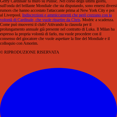
Gerry Cardinale fa muro su Pulisic. Nel corso degli ultimi giorni,
sull'onda del brillante Mondiale che sta disputando, sono emersi diversi
rumors che hanno accostato l'attaccante prima al New York City e poi
al Liverpool.
Indiscrezioni e ammiccamenti che però cozzano con la
volontà di Cardinale, che vuole ripartire da Chris
. Modric a scadenza.
Come può muoversi il club? Attivando la clausola per il
prolungamento annuale già presente nel contratto di Luka. Il Milan ha
espresso la propria volontà di farlo, ma vuole procedere con il
consenso del giocatore che vuole aspettare la fine del Mondiale e il
colloquio con Amorim.
© RIPRODUZIONE RISERVATA