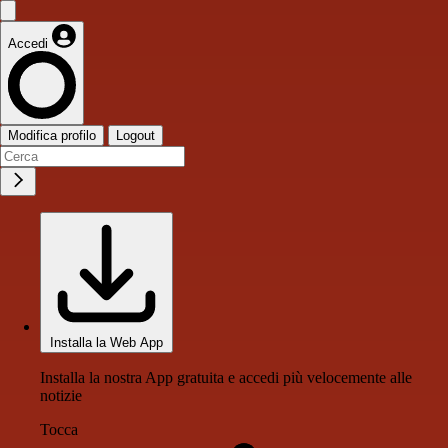
Accedi
Modifica profilo
Logout
Installa la Web App
Installa la nostra App gratuita e accedi più velocemente alle
notizie
Tocca