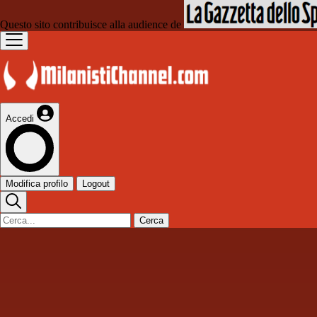
Questo sito contribuisce alla audience de
Accedi
Modifica profilo
Logout
Cerca