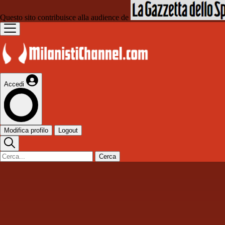
Questo sito contribuisce alla audience de
Accedi
Modifica profilo
Logout
Cerca