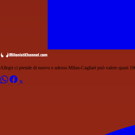
Allegri ci prende di nuovo e adesso Milan-Cagliari può valere quasi 10