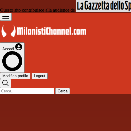
Questo sito contribuisce alla audience de
Accedi
Modifica profilo
Logout
Cerca