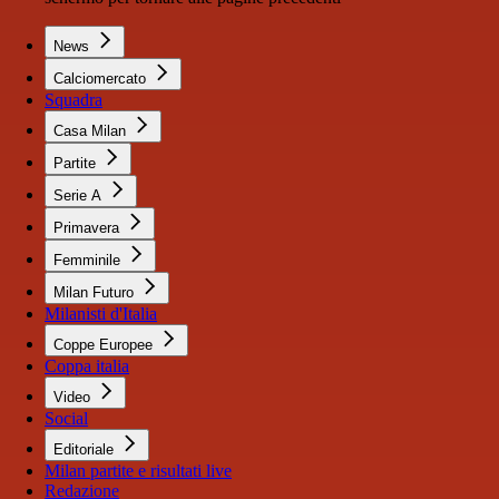
News
Calciomercato
Squadra
Casa Milan
Partite
Serie A
Primavera
Femminile
Milan Futuro
Milanisti d'Italia
Coppe Europee
Coppa italia
Video
Social
Editoriale
Milan partite e risultati live
Redazione