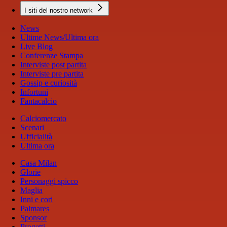
I siti del nostro network
News
Ultime News/Ultima ora
Live Blog
Conferenze Stampa
Interviste post partita
Interviste pre partita
Gossip e curiosità
Infortuni
Fantacalcio
Calciomercato
Scenari
Ufficialità
Ultima ora
Casa Milan
Glorie
Personaggi spicco
Maglia
Inni e cori
Palmares
Sponsor
Progetti