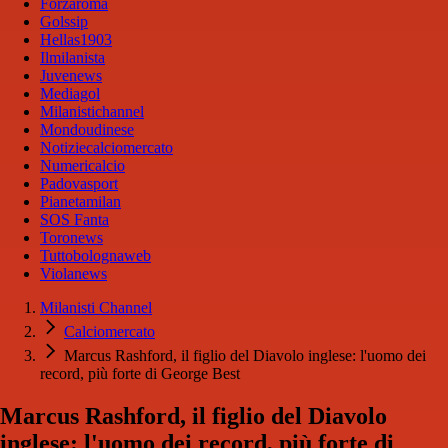
Forzaroma
Golssip
Hellas1903
Ilmilanista
Juvenews
Mediagol
Milanistichannel
Mondoudinese
Notiziecalciomercato
Numericalcio
Padovasport
Pianetamilan
SOS Fanta
Toronews
Tuttobolognaweb
Violanews
Milanisti Channel
Calciomercato
Marcus Rashford, il figlio del Diavolo inglese: l'uomo dei
record, più forte di George Best
Marcus Rashford, il figlio del Diavolo
inglese: l'uomo dei record, più forte di