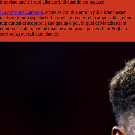
intravisto anche i suoi allenatori, di quando era ragazzo.
Un po' come Camarda
, anche se con due anni in più a Manchester
decisero di non aspettarlo. La voglia di vederlo in campo saliva, erano
tutti curiosi di scoprire le sue qualità e poi, in quel di Manchester si
erano già scottati, perché qualche anno prima persero Paul Pogba a
zero senza avergli dato chance.