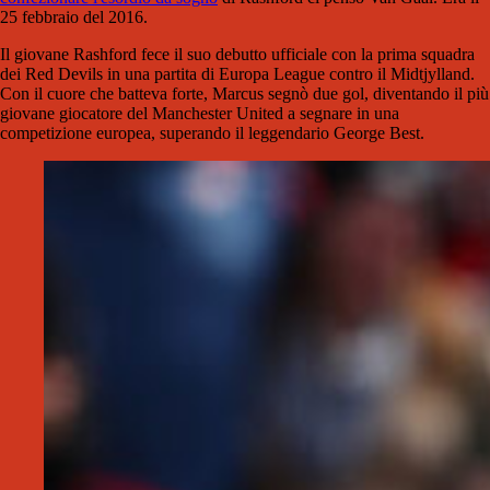
25 febbraio del 2016.
Il giovane Rashford fece il suo debutto ufficiale con la prima squadra
dei Red Devils in una partita di Europa League contro il Midtjylland.
Con il cuore che batteva forte, Marcus segnò due gol, diventando il più
giovane giocatore del Manchester United a segnare in una
competizione europea, superando il leggendario George Best.