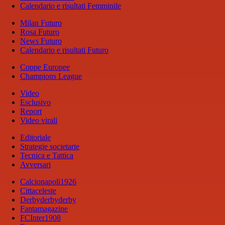
Calendario e risultati Femminile
Milan Futuro
Rosa Futuro
News Futuro
Calendario e risultati Futuro
Coppe Europee
Champions League
Video
Esclusivo
Report
Video virali
Editoriale
Strategie societarie
Tecnica e Tattica
Avversari
Calcionapoli1926
Cittaceleste
Derbyderbyderby
Fantamagazine
FCInter1908