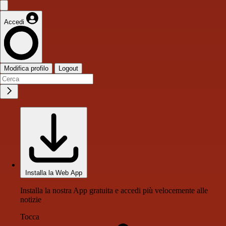
Accedi
Modifica profilo
Logout
Installa la Web App
Installa la nostra App gratuita e accedi più velocemente alle
notizie
Tocca