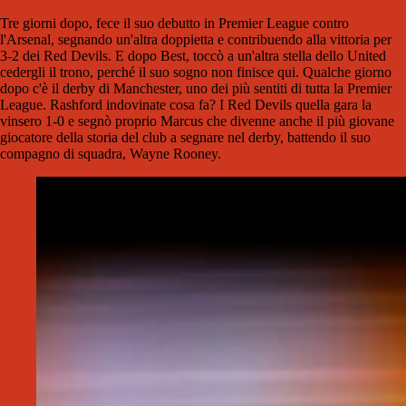
Tre giorni dopo, fece il suo debutto in Premier League contro
l'Arsenal, segnando un'altra doppietta e contribuendo alla vittoria per
3-2 dei Red Devils. E dopo Best, toccò a un'altra stella dello United
cedergli il trono, perché il suo sogno non finisce qui. Qualche giorno
dopo c'è il derby di Manchester, uno dei più sentiti di tutta la Premier
League. Rashford indovinate cosa fa? I Red Devils quella gara la
vinsero 1-0 e segnò proprio Marcus che divenne anche il più giovane
giocatore della storia del club a segnare nel derby, battendo il suo
compagno di squadra, Wayne Rooney.