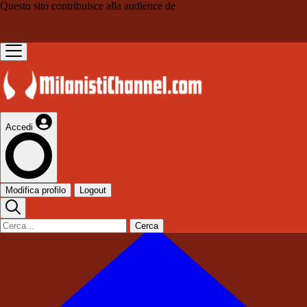
Questo sito contribuisce alla audience de
Accedi
Modifica profilo
Logout
Cerca