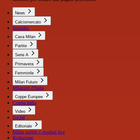
News
Calciomercato
Squadra
Casa Milan
Partite
Serie A
Primavera
Femminile
Milan Futuro
Milanisti d'Italia
Coppe Europee
Coppa italia
Video
Social
Editoriale
Milan partite e risultati live
Redazione