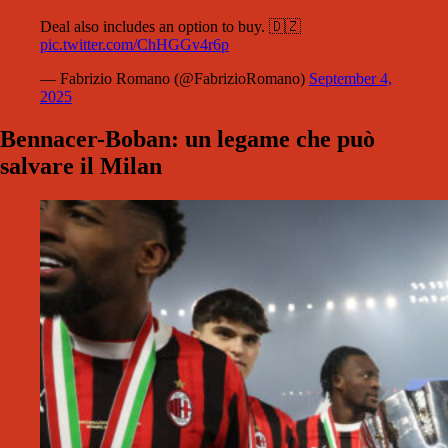
Deal also includes an option to buy. 🇩🇿
pic.twitter.com/ChHGGv4r6p
— Fabrizio Romano (@FabrizioRomano)
September 4,
2025
Bennacer-Boban: un legame che può
salvare il Milan