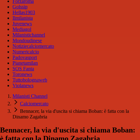
Forzaroma
Golssip
Hellas1903
Ilmilanista
Juvenews
Mediagol
Milanistichannel
Mondoudinese
Notiziecalciomercato
Numericalcio
Padovasport
Pianetamilan
SOS Fanta
Toronews
Tuttobolognaweb
Violanews
Milanisti Channel
Calciomercato
Bennacer, la via d'uscita si chiama Boban: è fatta con la
Dinamo Zagabria
Bennacer, la via d'uscita si chiama Boban:
è fatta con la Dinamo Zagabria