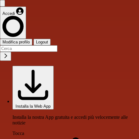
Accedi
Modifica profilo
Logout
Installa la Web App
Installa la nostra App gratuita e accedi più velocemente alle
notizie
Tocca