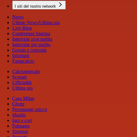
I siti del nostro network
News
Ultime News/Ultima ora
Live Blog
Conferenze Stampa
Interviste post partita
Interviste pre partita
Gossip e curiosità
Infortuni
Fantacalcio
Calciomercato
Scenari
Ufficialità
Ultima ora
Casa Milan
Glorie
Personaggi spicco
Maglia
Inni e cori
Palmares
Sponsor
Progetti