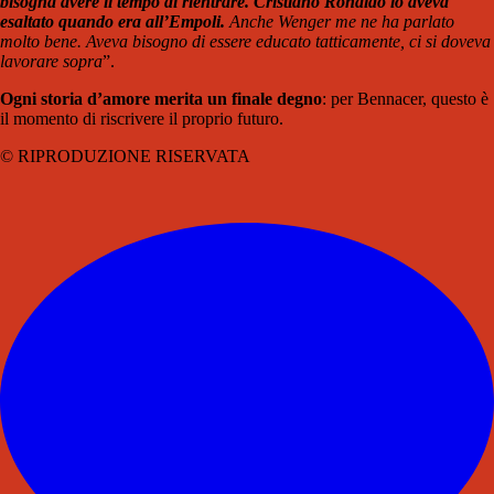
bisogna avere il tempo di rientrare. Cristiano Ronaldo lo aveva
esaltato quando era all’Empoli.
Anche Wenger me ne ha parlato
molto bene. Aveva bisogno di essere educato tatticamente, ci si doveva
lavorare sopra
”.
Ogni storia d’amore merita un finale degno
: per Bennacer, questo è
il momento di riscrivere il proprio futuro.
© RIPRODUZIONE RISERVATA