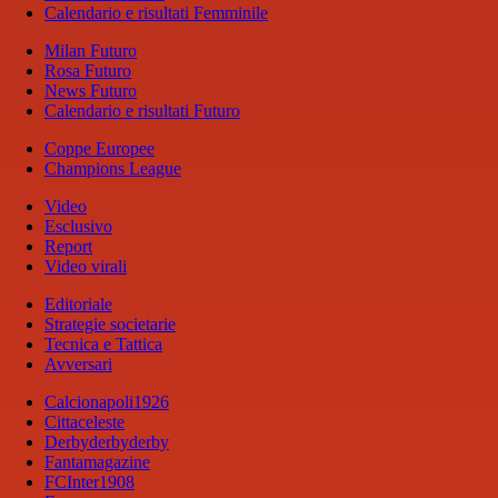
Calendario e risultati Femminile
Milan Futuro
Rosa Futuro
News Futuro
Calendario e risultati Futuro
Coppe Europee
Champions League
Video
Esclusivo
Report
Video virali
Editoriale
Strategie societarie
Tecnica e Tattica
Avversari
Calcionapoli1926
Cittaceleste
Derbyderbyderby
Fantamagazine
FCInter1908