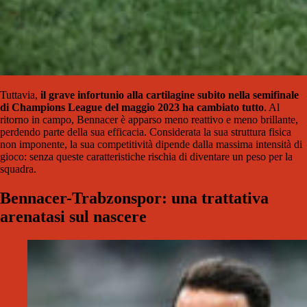
Tuttavia,
il grave infortunio alla cartilagine subito nella semifinale
di Champions League del maggio 2023 ha cambiato tutto
. Al
ritorno in campo, Bennacer è apparso meno reattivo e meno brillante,
perdendo parte della sua efficacia. Considerata la sua struttura fisica
non imponente, la sua competitività dipende dalla massima intensità di
gioco: senza queste caratteristiche rischia di diventare un peso per la
squadra.
Bennacer-Trabzonspor: una trattativa
arenatasi sul nascere