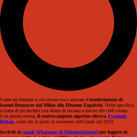
Come un fulmine a ciel sereno ecco arrivare il
trasferimento di
Isamel Bennacer dal Milan alla Dinamo Zagabria
. Nello specifico,
si tratta di un prestito con diritto di riscatto a favore del club croato.
Con questa mossa,
il centrocampista algerino ritrova
Zvonimir
Boban
, colui che lo portò in rossonero nell’estate del 2019.
Iscriviti al
canale Whatsapp di Milanistichannel
per leggere in