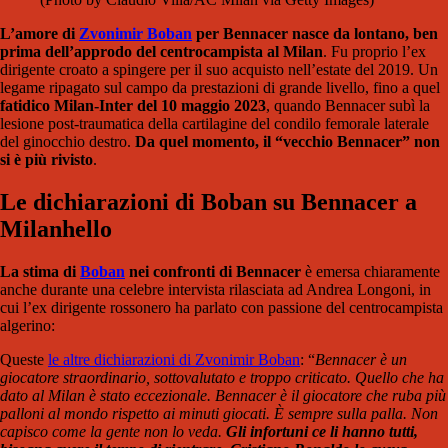
L’amore di
Zvonimir Boban
per Bennacer nasce da lontano, ben
prima dell’approdo del centrocampista al Milan
. Fu proprio l’ex
dirigente croato a spingere per il suo acquisto nell’estate del 2019. Un
legame ripagato sul campo da prestazioni di grande livello, fino a quel
fatidico Milan-Inter del 10 maggio 2023
, quando Bennacer subì la
lesione post-traumatica della cartilagine del condilo femorale laterale
del ginocchio destro.
Da quel momento, il “vecchio Bennacer” non
si è più rivisto
.
Le dichiarazioni di Boban su Bennacer a
Milanhello
La stima di
Boban
nei confronti di Bennacer
è emersa chiaramente
anche durante una celebre intervista rilasciata ad Andrea Longoni, in
cui l’ex dirigente rossonero ha parlato con passione del centrocampista
algerino:
Queste
le altre dichiarazioni di Zvonimir Boban
: “
Bennacer è un
giocatore straordinario, sottovalutato e troppo criticato. Quello che ha
dato al Milan è stato eccezionale. Bennacer è il giocatore che ruba più
palloni al mondo rispetto ai minuti giocati. È sempre sulla palla. Non
capisco come la gente non lo veda.
Gli infortuni ce li hanno tutti,