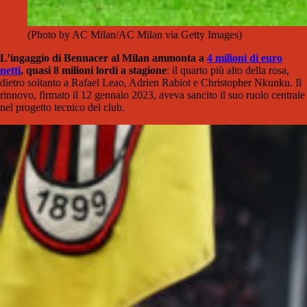
(Photo by AC Milan/AC Milan via Getty Images)
L’ingaggio di Bennacer al Milan ammonta a
4 milioni di euro
netti
, quasi 8 milioni lordi a stagione
: il quarto più alto della rosa,
dietro soltanto a Rafael Leao, Adrien Rabiot e Christopher Nkunku. Il
rinnovo, firmato il 12 gennaio 2023, aveva sancito il suo ruolo centrale
nel progetto tecnico del club.