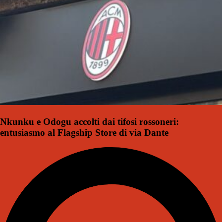
Nkunku e Odogu accolti dai tifosi rossoneri:
entusiasmo al Flagship Store di via Dante