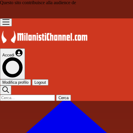
Questo sito contribuisce alla audience de
Accedi
Modifica profilo
Logout
Cerca