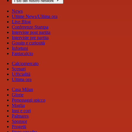
I siti del nostro network
News
Ultime News/Ultima ora
Live Blog
Conferenze Stampa
Interviste post partita
Interviste pre partita
Gossip e curiosità
Infortuni
Fantacalcio
Calciomercato
Scenari
Ufficialità
Ultima ora
Casa Milan
Glorie
Personaggi spicco
Maglia
Inni e cori
Palmares
Sponsor
Progetti
Store squadra