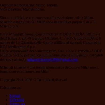
Direttore Responsabile: Marco Torretta
Vice Direttore: Max Bambara.
Sito non ufficiale e non connesso all' associazione calcio Milan.
Marchio e logo dell' AC Milan sono di esclusiva proprietà di A.C.
Milan S.p.A.
Il sito MilanistiChannel.com di titolarità di DDD MEDIA SRLS via
delle Risaie 3, 20079 Basiglio (Milano), C.F./P.IVA 10837110963, è
partner de La Gazzetta dello Sport e affiliato al network Gazzanet di
RCS Mediagroup S.p.a..
Unico responsabile dei contenuti (testi, foto, video e grafiche) è DDD
MEDIA SRLS; per ogni comunicazione avente ad oggetto i contenuti
del Sito scrivere a
milanistichannel1899@gmail.com
Milanisti Channel è una testata giornalistica dedicata a Milan news,
formazioni e calciomercato Milan
Copyright 2021-2026 © Tutti i diritti riservati.
Calciomercato
Scenari
Ufficialità
Ultima ora