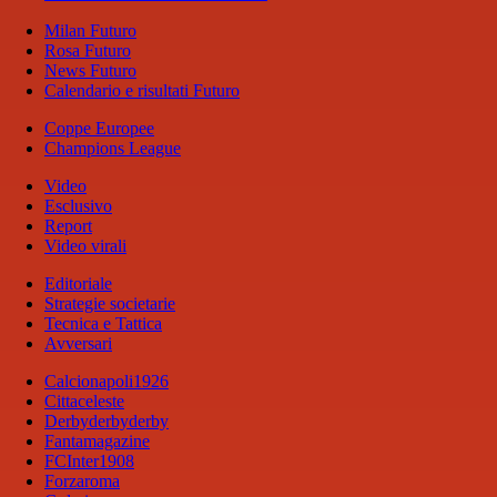
Milan Futuro
Rosa Futuro
News Futuro
Calendario e risultati Futuro
Coppe Europee
Champions League
Video
Esclusivo
Report
Video virali
Editoriale
Strategie societarie
Tecnica e Tattica
Avversari
Calcionapoli1926
Cittaceleste
Derbyderbyderby
Fantamagazine
FCInter1908
Forzaroma