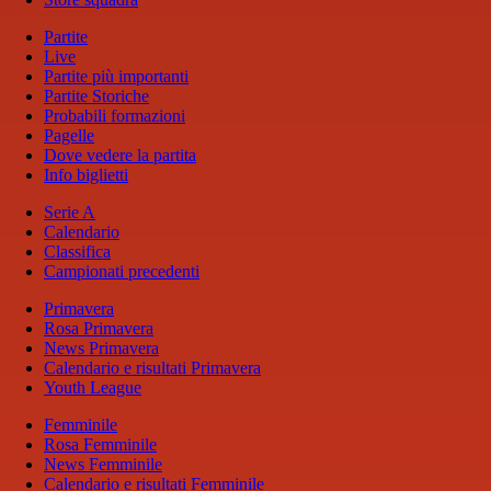
Partite
Live
Partite più importanti
Partite Storiche
Probabili formazioni
Pagelle
Dove vedere la partita
Info biglietti
Serie A
Calendario
Classifica
Campionati precedenti
Primavera
Rosa Primavera
News Primavera
Calendario e risultati Primavera
Youth League
Femminile
Rosa Femminile
News Femminile
Calendario e risultati Femminile