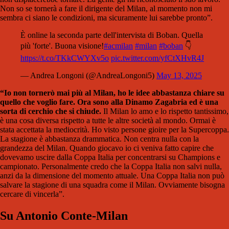
Non so se tornerà a fare il dirigente del Milan, al momento non mi
sembra ci siano le condizioni, ma sicuramente lui sarebbe pronto”.
È online la seconda parte dell'intervista di Boban. Quella
più 'forte'. Buona visione!
#acmilan
#milan
#boban
👇
https://t.co/TKkCWYXv5o
pic.twitter.com/yfCtXHvR4J
— Andrea Longoni (@AndreaLongoni5)
May 13, 2025
“Io non tornerò mai più al Milan, ho le idee abbastanza chiare su
quello che voglio fare. Ora sono alla Dinamo Zagabria ed è una
sorta di cerchio che si chiude.
Il Milan lo amo e lo rispetto tantissimo,
è una cosa diversa rispetto a tutte le altre società al mondo. Ormai è
stata accettata la mediocrità. Ho visto persone gioire per la Supercoppa.
La stagione è abbastanza drammatica. Non centra nulla con la
grandezza del Milan. Quando giocavo io ci veniva fatto capire che
dovevamo uscire dalla Coppa Italia per concentrarsi su Champions e
campionato. Personalmente credo che la Coppa Italia non salvi nulla,
anzi da la dimensione del momento attuale. Una Coppa Italia non può
salvare la stagione di una squadra come il Milan. Ovviamente bisogna
cercare di vincerla”.
Su Antonio Conte-Milan