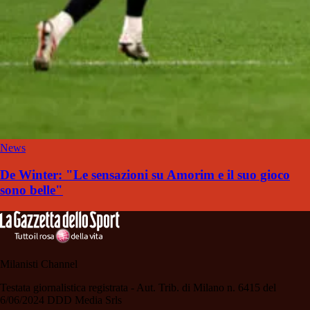
News
De Winter: "Le sensazioni su Amorim e il suo gioco
sono belle"
Milanisti Channel
Testata giornalistica registrata - Aut. Trib. di Milano n. 6415 del
6/06/2024 DDD Media Srls