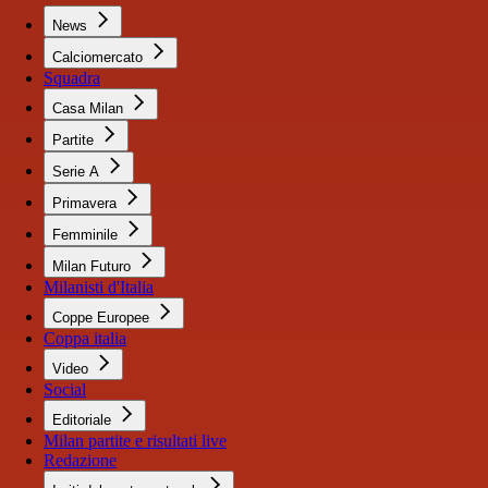
News
Calciomercato
Squadra
Casa Milan
Partite
Serie A
Primavera
Femminile
Milan Futuro
Milanisti d'Italia
Coppe Europee
Coppa italia
Video
Social
Editoriale
Milan partite e risultati live
Redazione