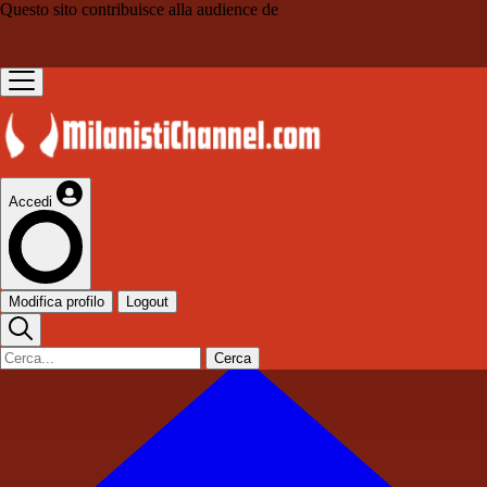
Questo sito contribuisce alla audience de
Accedi
Modifica profilo
Logout
Cerca