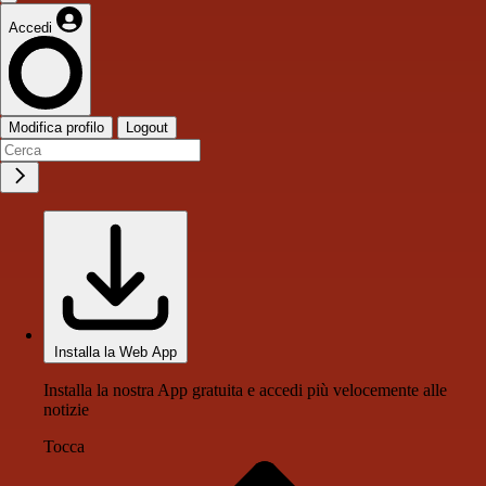
Accedi
Modifica profilo
Logout
Installa la Web App
Installa la nostra App gratuita e accedi più velocemente alle
notizie
Tocca