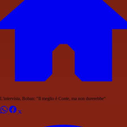
L'intervista, Boban: "Il meglio è Conte, ma non durerebbe"