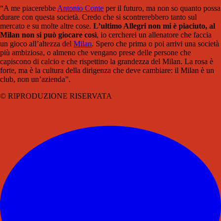
“A me piacerebbe
Antonio Conte
per il futuro, ma non so quanto possa
durare con questa società. Credo che si scontrerebbero tanto sul
mercato e su molte altre cose.
L’ultimo Allegri non mi è piaciuto, al
Milan non si può giocare così
, io cercherei un allenatore che faccia
un gioco all’altezza del
Milan
. Spero che prima o poi arrivi una società
più ambiziosa, o almeno che vengano prese delle persone che
capiscono di calcio e che rispettino la grandezza del Milan. La rosa è
forte, ma è la cultura della dirigenza che deve cambiare: il Milan è un
club, non un’azienda”.
© RIPRODUZIONE RISERVATA