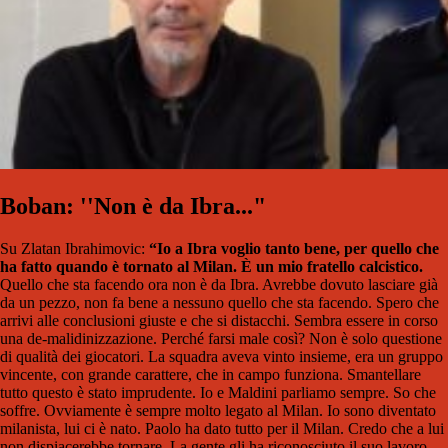
Boban: ''Non è da Ibra..."
Su Zlatan Ibrahimovic:
“Io a Ibra voglio tanto bene, per quello che
ha fatto quando è tornato al Milan. È un mio fratello calcistico.
Quello che sta facendo ora non è da Ibra. Avrebbe dovuto lasciare già
da un pezzo, non fa bene a nessuno quello che sta facendo. Spero che
arrivi alle conclusioni giuste e che si distacchi. Sembra essere in corso
una de-malidinizzazione. Perché farsi male così? Non è solo questione
di qualità dei giocatori. La squadra aveva vinto insieme, era un gruppo
vincente, con grande carattere, che in campo funziona. Smantellare
tutto questo è stato imprudente. Io e Maldini parliamo sempre. So che
soffre. Ovviamente è sempre molto legato al Milan. Io sono diventato
milanista, lui ci è nato. Paolo ha dato tutto per il Milan. Credo che a lui
non dispiacerebbe tornare. La gente gli ha riconosciuto il suo lavoro.