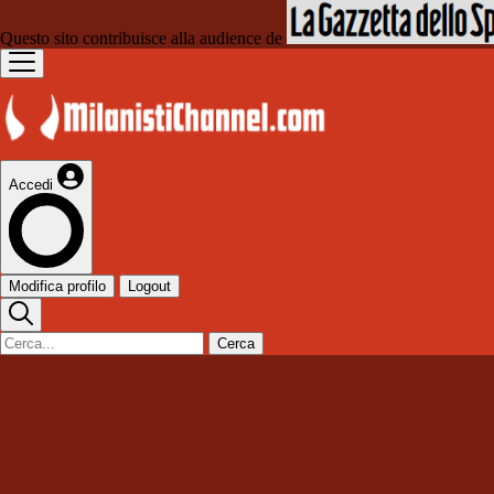
Questo sito contribuisce alla audience de
Accedi
Modifica profilo
Logout
Cerca