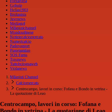
Forzaroma
Golssip
Hellas1903
Ilmilanista
Juvenews
Mediagol
Milanistichannel
Mondoudinese
Notiziecalciomercato
Numericalcio
Padovasport
Pianetamilan
SOS Fanta
Toronews
Tuttobolognaweb
Violanews
Milanisti Channel
Calciomercato
Centrocampo, lavori in corso: Fofana e Bondo in vetrina -
La quotazione di Leao
Centrocampo, lavori in corso: Fofana e
Bondo in vetrina - La quotazione di Leao