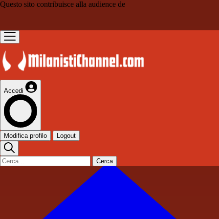
Questo sito contribuisce alla audience de
Accedi
Modifica profilo
Logout
Cerca