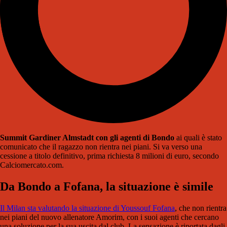
Summit Gardiner Almstadt con gli agenti di Bondo
ai quali è stato
comunicato che il ragazzo non rientra nei piani. Si va verso una
cessione a titolo definitivo, prima richiesta 8 milioni di euro, secondo
Calciomercato.com.
Da Bondo a Fofana, la situazione è simile
Il Milan sta valutando la situazione di Youssouf Fofana
, che non rientra
nei piani del nuovo allenatore Amorim, con i suoi agenti che cercano
una soluzione per la sua uscita dal club. La sensazione è riportata dagli