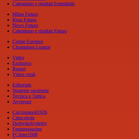
Calendario e risultati Femminile
Milan Futuro
Rosa Futuro
News Futuro
Calendario e risultati Futuro
Coppe Europee
Champions League
Video
Esclusivo
Report
Video virali
Editoriale
Strategie societarie
Tecnica e Tattica
Avversari
Calcionapoli1926
Cittaceleste
Derbyderbyderby
Fantamagazine
FCInter1908