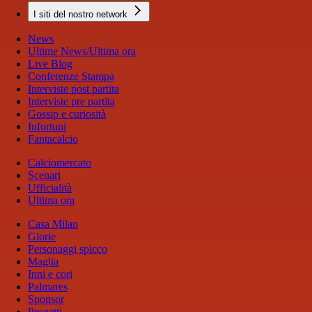
I siti del nostro network
News
Ultime News/Ultima ora
Live Blog
Conferenze Stampa
Interviste post partita
Interviste pre partita
Gossip e curiosità
Infortuni
Fantacalcio
Calciomercato
Scenari
Ufficialità
Ultima ora
Casa Milan
Glorie
Personaggi spicco
Maglia
Inni e cori
Palmares
Sponsor
Progetti