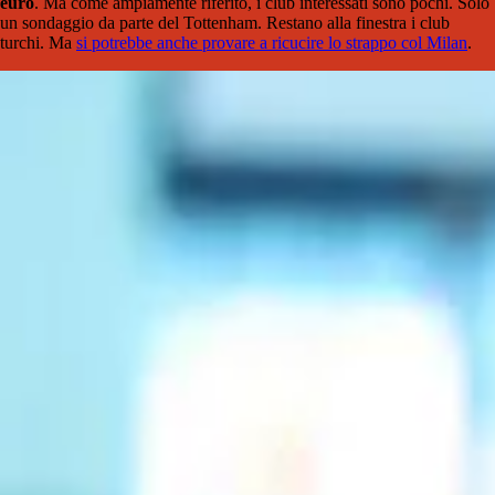
euro
. Ma come ampiamente riferito, i club interessati sono pochi. Solo
un sondaggio da parte del Tottenham. Restano alla finestra i club
turchi. Ma
si potrebbe anche provare a ricucire lo strappo col Milan
.