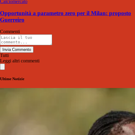
Calciomercato
Opportunità a parametro zero per il Milan: proposto
Guerreiro
Commenti
Invia Commento
Tutti
Leggi altri commenti
Ultime Notizie