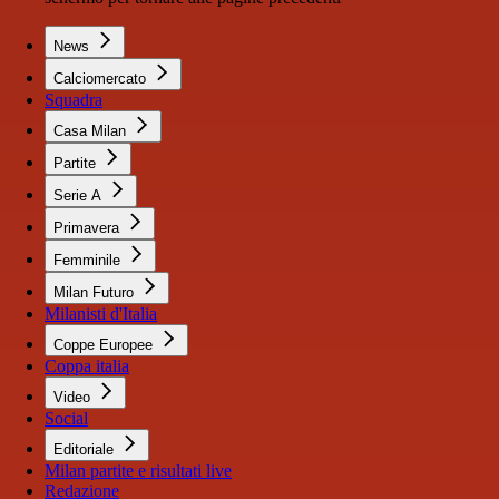
News
Calciomercato
Squadra
Casa Milan
Partite
Serie A
Primavera
Femminile
Milan Futuro
Milanisti d'Italia
Coppe Europee
Coppa italia
Video
Social
Editoriale
Milan partite e risultati live
Redazione