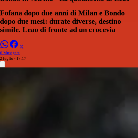
Fofana dopo due anni di Milan e Bondo
dopo due mesi: durate diverse, destino
simile. Leao di fronte ad un crocevia
il Musagete
2 luglio - 17:17