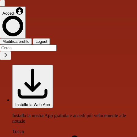
Accedi
Modifica profilo
Logout
Installa la Web App
Installa la nostra App gratuita e accedi più velocemente alle
notizie
Tocca