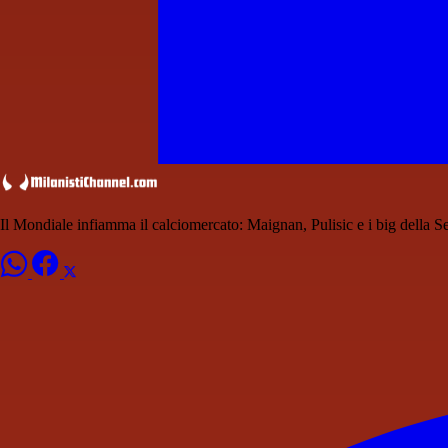
Il Mondiale infiamma il calciomercato: Maignan, Pulisic e i big della S