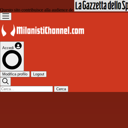
Questo sito contribuisce alla audience de
Accedi
Modifica profilo
Logout
Cerca