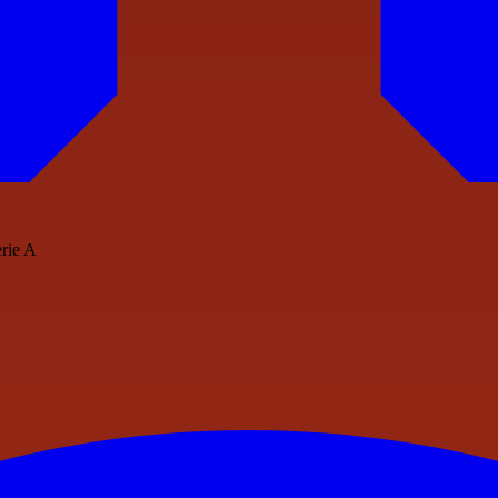
erie A