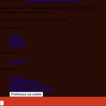
Milanisti Channel è una testata giornalistica dedicata a Milan news,
formazioni e calciomercato Milan
Copyright 2021-2026 © Tutti i diritti riservati.
Calciomercato
Scenari
Ufficialità
Ultima ora
Informazioni
Redazione
Trasparenza
Archivio
Community Policy
Cookie Policy e Privacy
Dichiarazione di accessibilità
Preferenze sui cookie