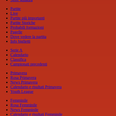
Partite
Live
Partite più importanti
Partite Storiche
Probabili formazioni
Pagelle
Dove vedere la partita
Info biglietti
Serie A
Calendario
Classifica
Campionati precedenti
Primavera
Rosa Primavera
News Primavera
Calendario e risultati Primavera
Youth League
Femminile
Rosa Femminile
News Femminile
Calendario e risultati Femminile