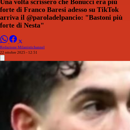
Una volta scrissero che Bonucci era più
forte di Franco Baresi adesso su TikTok
arriva il @paroladelpancio: "Bastoni più
forte di Nesta"
Redazione Milanistichannel
22 ottobre 2025 - 12:51