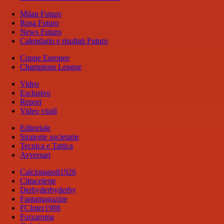
Milan Futuro
Rosa Futuro
News Futuro
Calendario e risultati Futuro
Coppe Europee
Champions League
Video
Esclusivo
Report
Video virali
Editoriale
Strategie societarie
Tecnica e Tattica
Avversari
Calcionapoli1926
Cittaceleste
Derbyderbyderby
Fantamagazine
FCInter1908
Forzaroma