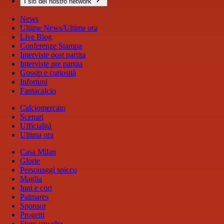
I siti del nostro network
News
Ultime News/Ultima ora
Live Blog
Conferenze Stampa
Interviste post partita
Interviste pre partita
Gossip e curiosità
Infortuni
Fantacalcio
Calciomercato
Scenari
Ufficialità
Ultima ora
Casa Milan
Glorie
Personaggi spicco
Maglia
Inni e cori
Palmares
Sponsor
Progetti
Store squadra