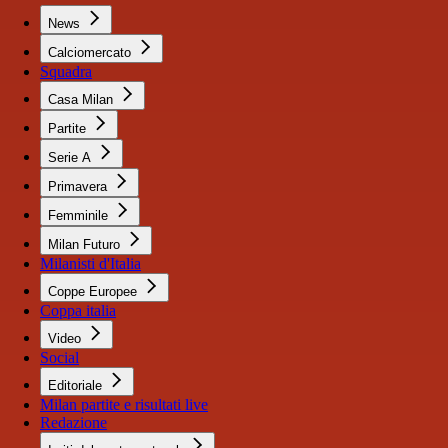
News
Calciomercato
Squadra
Casa Milan
Partite
Serie A
Primavera
Femminile
Milan Futuro
Milanisti d'Italia
Coppe Europee
Coppa italia
Video
Social
Editoriale
Milan partite e risultati live
Redazione