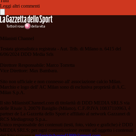
Tutti
Leggi altri commenti
Milanisti Channel
Testata giornalistica registrata - Aut. Trib. di Milano n. 6415 del
6/06/2024 DDD Media Srls
Direttore Responsabile: Marco Torretta
Vice Direttore: Max Bambara.
Sito non ufficiale e non connesso all' associazione calcio Milan.
Marchio e logo dell' AC Milan sono di esclusiva proprietà di A.C.
Milan S.p.A.
Il sito MilanistiChannel.com di titolarità di DDD MEDIA SRLS via
delle Risaie 3, 20079 Basiglio (Milano), C.F./P.IVA 10837110963, è
partner de La Gazzetta dello Sport e affiliato al network Gazzanet di
RCS Mediagroup S.p.a..
Unico responsabile dei contenuti (testi, foto, video e grafiche) è DDD
MEDIA SRLS; per ogni comunicazione avente ad oggetto i contenuti
del Sito scrivere a
milanistichannel1899@gmail.com