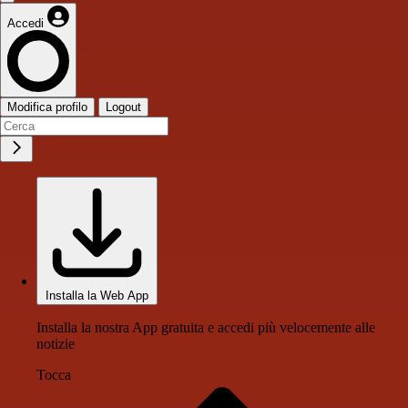
Accedi
Modifica profilo
Logout
Installa la Web App
Installa la nostra App gratuita e accedi più velocemente alle
notizie
Tocca