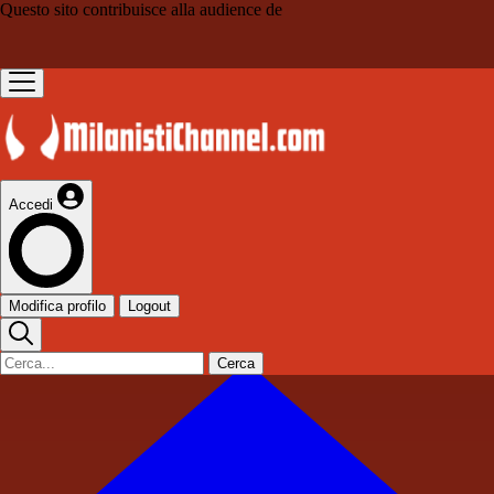
Questo sito contribuisce alla audience de
Accedi
Modifica profilo
Logout
Cerca