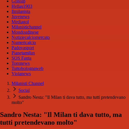
Golssip
Hellas1903
Ilmilanista
Juvenews
Mediagol
Milanistichannel
Mondoudinese
Notiziecalciomercato
Numericalcio
Padovasport
Pianetamilan
SOS Fanta
Toronews
Tuttobolognaweb
Violanews
Milanisti Channel
Social
Sandro Nesta: "Il Milan ti dava tutto, ma tutti pretendevano
molto"
Sandro Nesta: "Il Milan ti dava tutto, ma
tutti pretendevano molto"