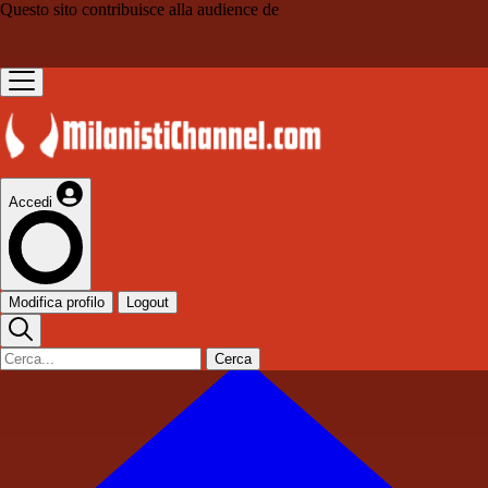
Questo sito contribuisce alla audience de
Accedi
Modifica profilo
Logout
Cerca