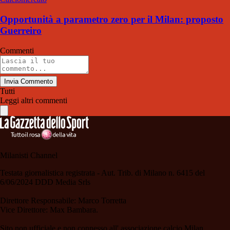
Opportunità a parametro zero per il Milan: proposto
Guerreiro
Commenti
Invia Commento
Tutti
Leggi altri commenti
Milanisti Channel
Testata giornalistica registrata - Aut. Trib. di Milano n. 6415 del
6/06/2024 DDD Media Srls
Direttore Responsabile: Marco Torretta
Vice Direttore: Max Bambara.
Sito non ufficiale e non connesso all' associazione calcio Milan.