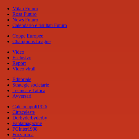
Milan Futuro
Rosa Futuro
News Futuro
Calendario e risultati Futuro
Coppe Europee
Champions League
Video
Esclusivo
Report
Video virali
Editoriale
Strategie societarie
Tecnica e Tattica
Avversari
Calcionapoli1926
Cittaceleste
Derbyderbyderby
Fantamagazine
FCInter1908
Forzaroma