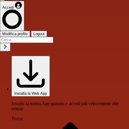
Accedi
Modifica profilo
Logout
Installa la Web App
Installa la nostra App gratuita e accedi più velocemente alle
notizie
Tocca