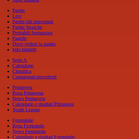
Partite
Live
Partite più importanti
Partite Storiche
Probabili formazioni
Pagelle
Dove vedere la partita
Info biglietti
Serie A
Calendario
Classifica
Campionati precedenti
Primavera
Rosa Primavera
News Primavera
Calendario e risultati Primavera
Youth League
Femminile
Rosa Femminile
News Femminile
Calendario e risultati Femminile