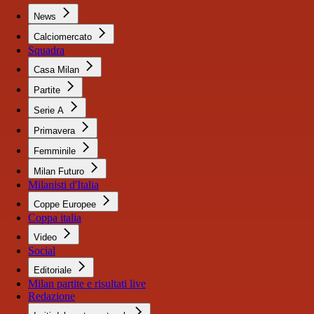
News
Calciomercato
Squadra
Casa Milan
Partite
Serie A
Primavera
Femminile
Milan Futuro
Milanisti d'Italia
Coppe Europee
Coppa italia
Video
Social
Editoriale
Milan partite e risultati live
Redazione