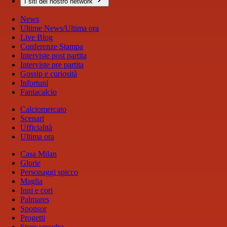
I siti del nostro network
News
Ultime News/Ultima ora
Live Blog
Conferenze Stampa
Interviste post partita
Interviste pre partita
Gossip e curiosità
Infortuni
Fantacalcio
Calciomercato
Scenari
Ufficialità
Ultima ora
Casa Milan
Glorie
Personaggi spicco
Maglia
Inni e cori
Palmares
Sponsor
Progetti
Store squadra