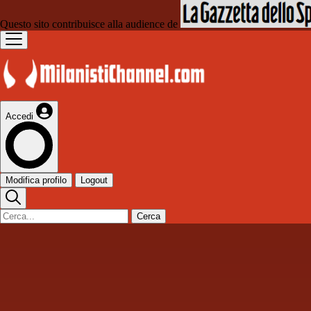
Questo sito contribuisce alla audience de
Accedi
Modifica profilo
Logout
Cerca