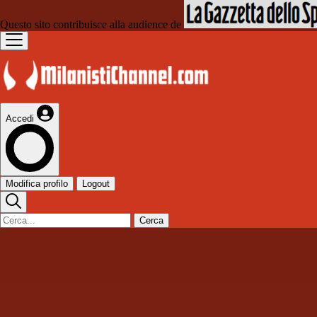
Questo sito contribuisce alla audience de
Accedi
Modifica profilo
Logout
Cerca