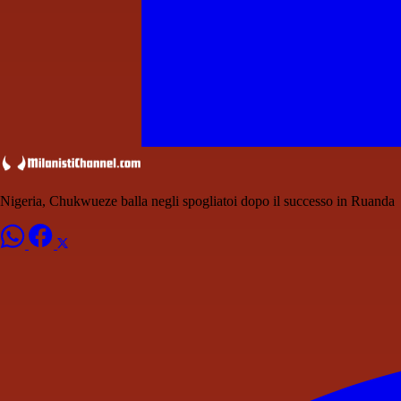
Nigeria, Chukwueze balla negli spogliatoi dopo il successo in Ruanda