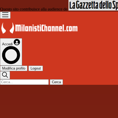
Questo sito contribuisce alla audience de
Accedi
Modifica profilo
Logout
Cerca