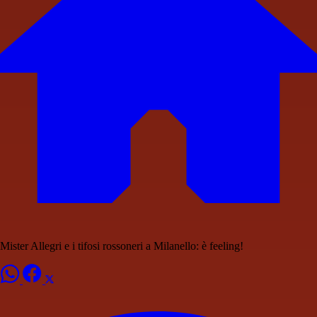
Mister Allegri e i tifosi rossoneri a Milanello: è feeling!