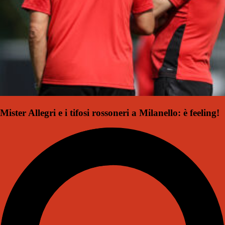
Mister Allegri e i tifosi rossoneri a Milanello: è feeling!