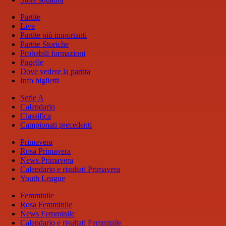
Partite
Live
Partite più importanti
Partite Storiche
Probabili formazioni
Pagelle
Dove vedere la partita
Info biglietti
Serie A
Calendario
Classifica
Campionati precedenti
Primavera
Rosa Primavera
News Primavera
Calendario e risultati Primavera
Youth League
Femminile
Rosa Femminile
News Femminile
Calendario e risultati Femminile