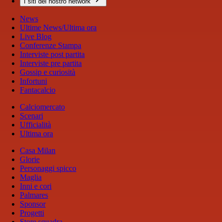
I siti del nostro network
News
Ultime News/Ultima ora
Live Blog
Conferenze Stampa
Interviste post partita
Interviste pre partita
Gossip e curiosità
Infortuni
Fantacalcio
Calciomercato
Scenari
Ufficialità
Ultima ora
Casa Milan
Glorie
Personaggi spicco
Maglia
Inni e cori
Palmares
Sponsor
Progetti
Store squadra