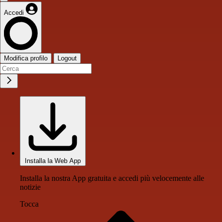
Accedi
Modifica profilo
Logout
Installa la Web App
Installa la nostra App gratuita e accedi più velocemente alle
notizie
Tocca