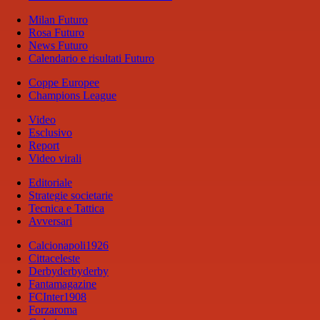
Milan Futuro
Rosa Futuro
News Futuro
Calendario e risultati Futuro
Coppe Europee
Champions League
Video
Esclusivo
Report
Video virali
Editoriale
Strategie societarie
Tecnica e Tattica
Avversari
Calcionapoli1926
Cittaceleste
Derbyderbyderby
Fantamagazine
FCInter1908
Forzaroma