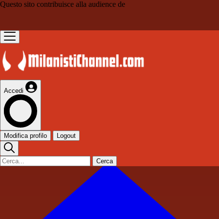
Questo sito contribuisce alla audience de
Accedi
Modifica profilo
Logout
Cerca