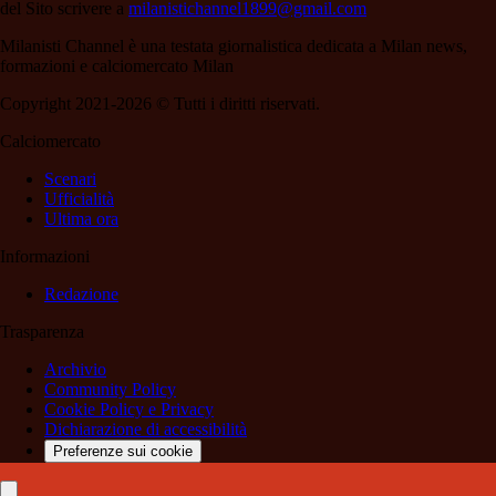
del Sito scrivere a
milanistichannel1899@gmail.com
Milanisti Channel è una testata giornalistica dedicata a Milan news,
formazioni e calciomercato Milan
Copyright 2021-2026 © Tutti i diritti riservati.
Calciomercato
Scenari
Ufficialità
Ultima ora
Informazioni
Redazione
Trasparenza
Archivio
Community Policy
Cookie Policy e Privacy
Dichiarazione di accessibilità
Preferenze sui cookie