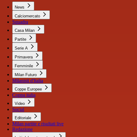
News
Calciomercato
Squadra
Casa Milan
Partite
Serie A
Primavera
Femminile
Milan Futuro
Milanisti d'Italia
Coppe Europee
Coppa italia
Video
Social
Editoriale
Milan partite e risultati live
Redazione