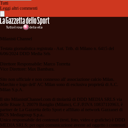
Tutti
Leggi altri commenti
Milanisti Channel
Testata giornalistica registrata - Aut. Trib. di Milano n. 6415 del
6/06/2024 DDD Media Srls
Direttore Responsabile: Marco Torretta
Vice Direttore: Max Bambara.
Sito non ufficiale e non connesso all' associazione calcio Milan.
Marchio e logo dell' AC Milan sono di esclusiva proprietà di A.C.
Milan S.p.A.
Il sito MilanistiChannel.com di titolarità di DDD MEDIA SRLS via
delle Risaie 3, 20079 Basiglio (Milano), C.F./P.IVA 10837110963, è
partner de La Gazzetta dello Sport e affiliato al network Gazzanet di
RCS Mediagroup S.p.a..
Unico responsabile dei contenuti (testi, foto, video e grafiche) è DDD
MEDIA SRLS; per ogni comunicazione avente ad oggetto i contenuti