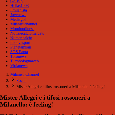
Golssip
Hellas1903
Ilmilanista
Juvenews
Mediagol
Milanistichannel
Mondoudinese
Notiziecalciomercato
Numericalcio
Padovasport
Pianetamilan
SOS Fanta
Toronews
Tuttobolognaweb
Violanews
Milanisti Channel
Social
Mister Allegri e i tifosi rossoneri a Milanello: è feeling!
Mister Allegri e i tifosi rossoneri a
Milanello: è feeling!