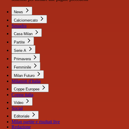
News
Calciomercato
Squadra
Casa Milan
Partite
Serie A
Primavera
Femminile
Milan Futuro
Milanisti d'Italia
Coppe Europee
Coppa italia
Video
Social
Editoriale
Milan partite e risultati live
Redazione