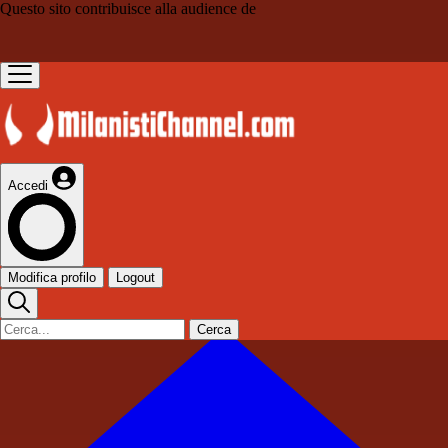
Questo sito contribuisce alla audience de
Accedi
Modifica profilo
Logout
Cerca