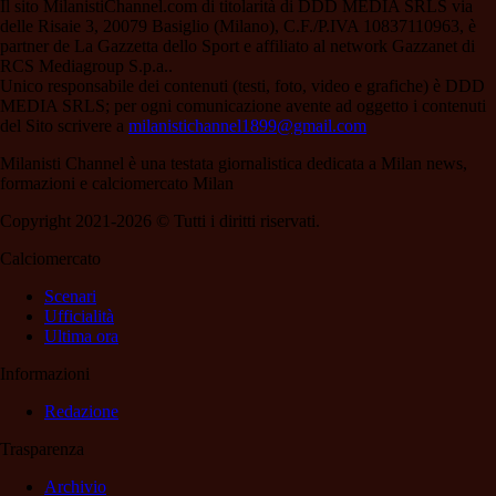
Il sito MilanistiChannel.com di titolarità di DDD MEDIA SRLS via
delle Risaie 3, 20079 Basiglio (Milano), C.F./P.IVA 10837110963, è
partner de La Gazzetta dello Sport e affiliato al network Gazzanet di
RCS Mediagroup S.p.a..
Unico responsabile dei contenuti (testi, foto, video e grafiche) è DDD
MEDIA SRLS; per ogni comunicazione avente ad oggetto i contenuti
del Sito scrivere a
milanistichannel1899@gmail.com
Milanisti Channel è una testata giornalistica dedicata a Milan news,
formazioni e calciomercato Milan
Copyright 2021-2026 © Tutti i diritti riservati.
Calciomercato
Scenari
Ufficialità
Ultima ora
Informazioni
Redazione
Trasparenza
Archivio