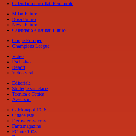
Calendario e risultati Femminile
Milan Futuro
Rosa Futuro
News Futuro
Calendario e risultati Futuro
Coppe Europee
Champions League
Video
Esclusivo
Report
Video virali
Editoriale
Strategie societarie
Tecnica e Tattica
Avversari
Calcionapoli1926
Cittaceleste
Derbyderbyderby
Fantamagazine
FCInter1908