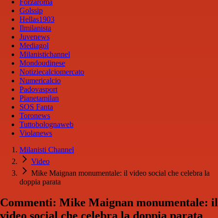
Forzaroma
Golssip
Hellas1903
Ilmilanista
Juvenews
Mediagol
Milanistichannel
Mondoudinese
Notiziecalciomercato
Numericalcio
Padovasport
Pianetamilan
SOS Fanta
Toronews
Tuttobolognaweb
Violanews
Milanisti Channel
Video
Mike Maignan monumentale: il video social che celebra la
doppia parata
Commenti: Mike Maignan monumentale: il
video social che celebra la doppia parata