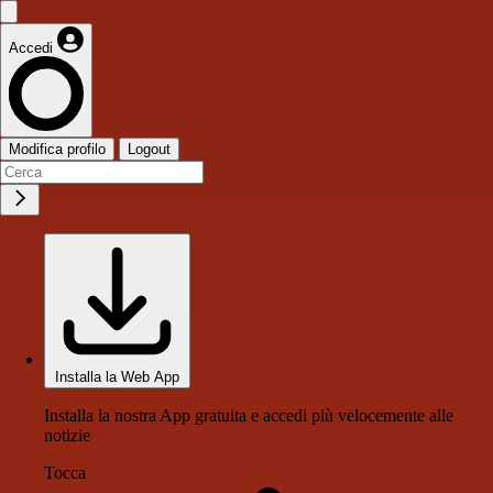
Accedi
Modifica profilo
Logout
Installa la Web App
Installa la nostra App gratuita e accedi più velocemente alle
notizie
Tocca