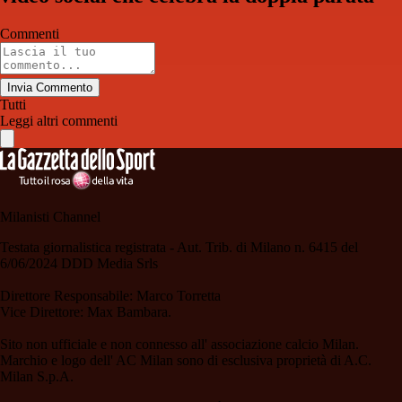
Commenti
Invia Commento
Tutti
Leggi altri commenti
Milanisti Channel
Testata giornalistica registrata - Aut. Trib. di Milano n. 6415 del
6/06/2024 DDD Media Srls
Direttore Responsabile: Marco Torretta
Vice Direttore: Max Bambara.
Sito non ufficiale e non connesso all' associazione calcio Milan.
Marchio e logo dell' AC Milan sono di esclusiva proprietà di A.C.
Milan S.p.A.