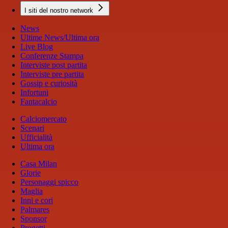
I siti del nostro network
News
Ultime News/Ultima ora
Live Blog
Conferenze Stampa
Interviste post partita
Interviste pre partita
Gossip e curiosità
Infortuni
Fantacalcio
Calciomercato
Scenari
Ufficialità
Ultima ora
Casa Milan
Glorie
Personaggi spicco
Maglia
Inni e cori
Palmares
Sponsor
Progetti