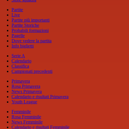
Partite
Live
Partite più importanti
Partite Storiche
Probabili formazioni
Pagelle
Dove vedere la partita
Info biglietti
Serie A
Calendario
Classifica
Campionati precedenti
Primavera
Rosa Primavera
News Primavera
Calendario e risultati Primavera
Youth League
Femminile
Rosa Femminile
News Femminile
Calendario e risultati Femminile