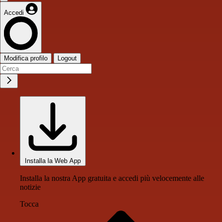
Accedi
Modifica profilo
Logout
Installa la Web App
Installa la nostra App gratuita e accedi più velocemente alle
notizie
Tocca