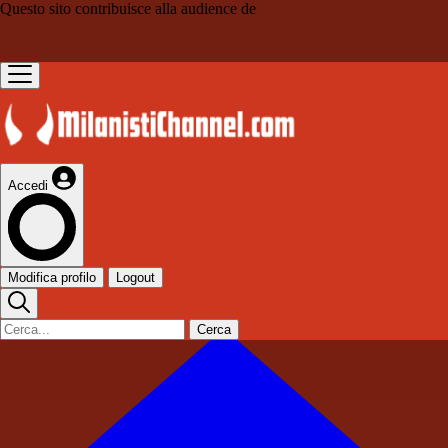
Questo sito contribuisce alla audience de
Accedi
Modifica profilo
Logout
Cerca