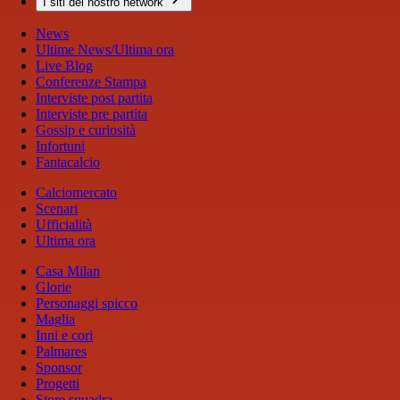
I siti del nostro network
News
Ultime News/Ultima ora
Live Blog
Conferenze Stampa
Interviste post partita
Interviste pre partita
Gossip e curiosità
Infortuni
Fantacalcio
Calciomercato
Scenari
Ufficialità
Ultima ora
Casa Milan
Glorie
Personaggi spicco
Maglia
Inni e cori
Palmares
Sponsor
Progetti
Store squadra