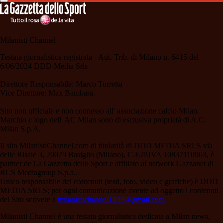
Milanisti Channel
Testata giornalistica registrata - Aut. Trib. di Milano n. 6415 del
6/06/2024 DDD Media Srls
Direttore Responsabile: Marco Torretta
Vice Direttore: Max Bambara.
Sito non ufficiale e non connesso all' associazione calcio Milan.
Marchio e logo dell' AC Milan sono di esclusiva proprietà di A.C.
Milan S.p.A.
Il sito MilanistiChannel.com di titolarità di DDD MEDIA SRLS via
delle Risaie 3, 20079 Basiglio (Milano), C.F./P.IVA 10837110963, è
partner de La Gazzetta dello Sport e affiliato al network Gazzanet di
RCS Mediagroup S.p.a..
Unico responsabile dei contenuti (testi, foto, video e grafiche) è DDD
MEDIA SRLS; per ogni comunicazione avente ad oggetto i contenuti
del Sito scrivere a
milanistichannel1899@gmail.com
Milanisti Channel è una testata giornalistica dedicata a Milan news,