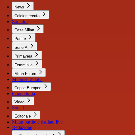
News
Calciomercato
Squadra
Casa Milan
Partite
Serie A
Primavera
Femminile
Milan Futuro
Milanisti d'Italia
Coppe Europee
Coppa italia
Video
Social
Editoriale
Milan partite e risultati live
Redazione