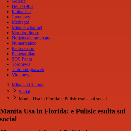
Golssip
Hellas1903
Ilmilanista
Juvenews
Mediagol
Milanistichannel
Mondoudinese
Notiziecalciomercato
Numericalcio
Padovasport
Pianetamilan
SOS Fanta
Toronews
Tuttobolognaweb
Violanews
Milanisti Channel
Social
Manita Usa in Florida: e Pulisic esulta sui social
Manita Usa in Florida: e Pulisic esulta sui
social