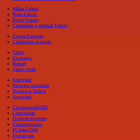
Milan Futuro
Rosa Futuro
News Futuro
Calendario e risultati Futuro
Coppe Europee
Champions League
Video
Esclusivo
Report
Video virali
Editoriale
Strategie societarie
Tecnica e Tattica
Avversari
Calcionapoli1926
Cittaceleste
Derbyderbyderby
Fantamagazine
FCInter1908
Forzaroma