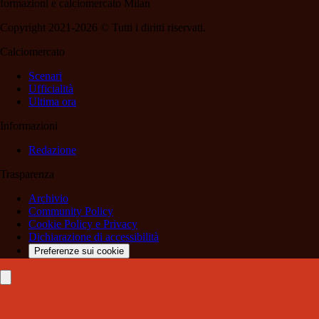
formazioni e calciomercato Milan
Copyright 2021-2026 © Tutti i diritti riservati.
Calciomercato
Scenari
Ufficialità
Ultima ora
Informazioni
Redazione
Trasparenza
Archivio
Community Policy
Cookie Policy e Privacy
Dichiarazione di accessibilità
Preferenze sui cookie