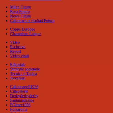
Milan Futuro
Rosa Futuro
News Futuro
Calendario e risultati Futuro
Coppe Europee
Champions League
Video
Esclusivo
Report
Video virali
Editoriale
Strategie societarie
Tecnica e Tattica
Avversari
Calcionapoli1926
Cittaceleste
Derbyderbyderby
Fantamagazine
FCInter1908
Forzaroma