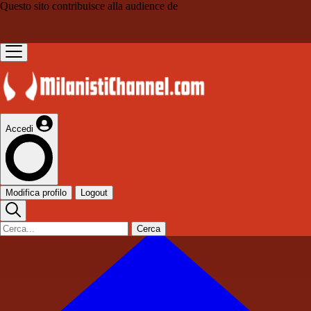
Questo sito contribuisce alla audience de
Accedi
Modifica profilo
Logout
Cerca