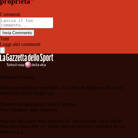
proprietà"
Commenti
Invia Commento
Tutti
Leggi altri commenti
Milanisti Channel
Testata giornalistica registrata - Aut. Trib. di Milano n. 6415 del
6/06/2024 DDD Media Srls
Direttore Responsabile: Marco Torretta
Vice Direttore: Max Bambara.
Sito non ufficiale e non connesso all' associazione calcio Milan.
Marchio e logo dell' AC Milan sono di esclusiva proprietà di A.C.
Milan S.p.A.