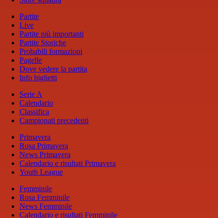
Partite
Live
Partite più importanti
Partite Storiche
Probabili formazioni
Pagelle
Dove vedere la partita
Info biglietti
Serie A
Calendario
Classifica
Campionati precedenti
Primavera
Rosa Primavera
News Primavera
Calendario e risultati Primavera
Youth League
Femminile
Rosa Femminile
News Femminile
Calendario e risultati Femminile