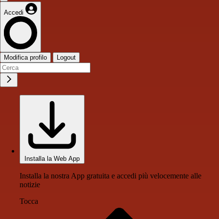
Accedi
Modifica profilo
Logout
Installa la Web App
Installa la nostra App gratuita e accedi più velocemente alle
notizie
Tocca