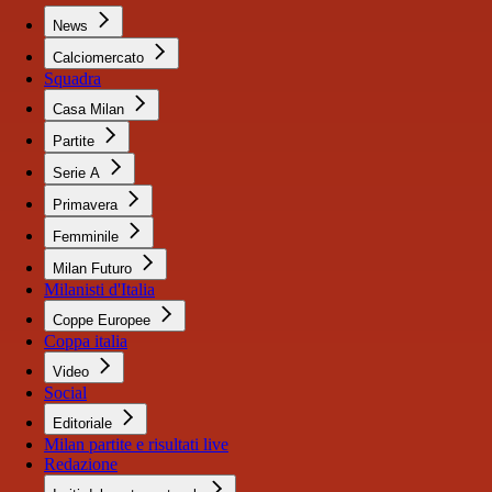
News
Calciomercato
Squadra
Casa Milan
Partite
Serie A
Primavera
Femminile
Milan Futuro
Milanisti d'Italia
Coppe Europee
Coppa italia
Video
Social
Editoriale
Milan partite e risultati live
Redazione