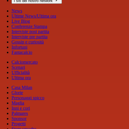
I siti del nostro network
News
Ultime News/Ultima ora
Live Blog
Conferenze Stampa
Interviste post partita
Interviste pre partita
Gossip e curiosità
Infortuni
Fantacalcio
Calciomercato
Scenari
Ufficialità
Ultima ora
Casa Milan
Glorie
Personaggi spicco
Maglia
Inni e cori
Palmares
Sponsor
Progetti
Store squadra