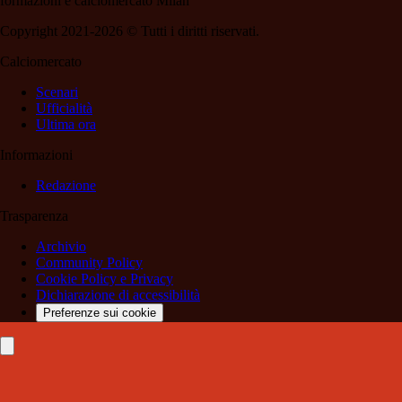
formazioni e calciomercato Milan
Copyright 2021-2026 © Tutti i diritti riservati.
Calciomercato
Scenari
Ufficialità
Ultima ora
Informazioni
Redazione
Trasparenza
Archivio
Community Policy
Cookie Policy e Privacy
Dichiarazione di accessibilità
Preferenze sui cookie