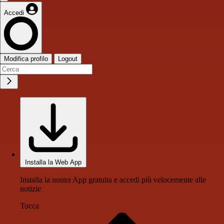
Accedi
Modifica profilo
Logout
Installa la Web App
Installa la nostra App gratuita e accedi più velocemente alle
notizie
Tocca