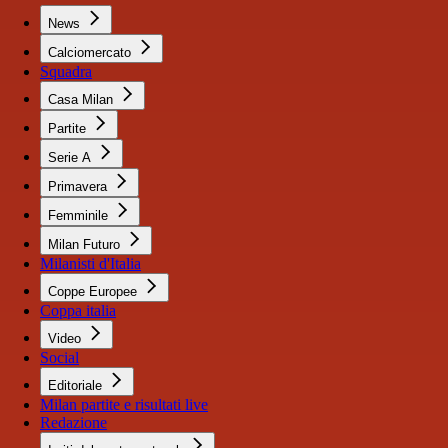
News
Calciomercato
Squadra
Casa Milan
Partite
Serie A
Primavera
Femminile
Milan Futuro
Milanisti d'Italia
Coppe Europee
Coppa italia
Video
Social
Editoriale
Milan partite e risultati live
Redazione