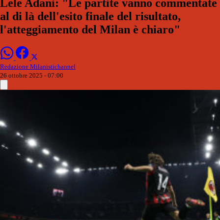
Lele Adani: "Le partite vanno commentate
al di là dell'esito finale del risultato,
l'atteggiamento del Milan è chiaro"
Redazione Milanistichannel
26 ottobre 2025 - 07:00