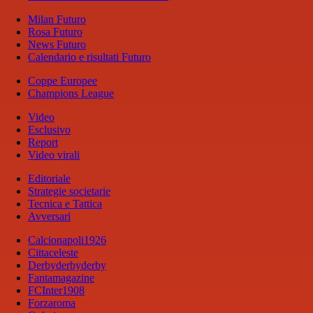
Milan Futuro
Rosa Futuro
News Futuro
Calendario e risultati Futuro
Coppe Europee
Champions League
Video
Esclusivo
Report
Video virali
Editoriale
Strategie societarie
Tecnica e Tattica
Avversari
Calcionapoli1926
Cittaceleste
Derbyderbyderby
Fantamagazine
FCInter1908
Forzaroma