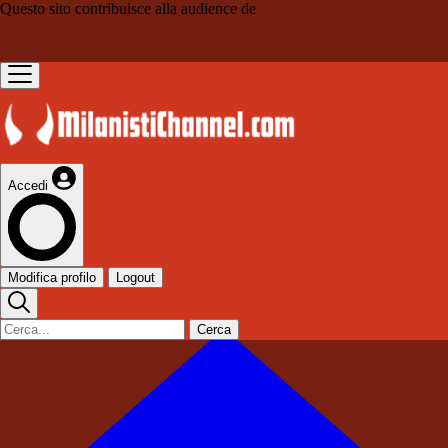
Questo sito contribuisce alla audience de
Accedi
Modifica profilo
Logout
Cerca