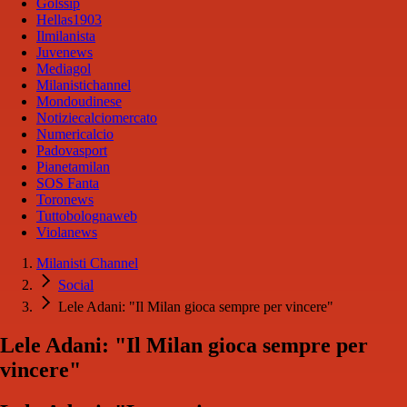
Golssip
Hellas1903
Ilmilanista
Juvenews
Mediagol
Milanistichannel
Mondoudinese
Notiziecalciomercato
Numericalcio
Padovasport
Pianetamilan
SOS Fanta
Toronews
Tuttobolognaweb
Violanews
Milanisti Channel
Social
Lele Adani: "Il Milan gioca sempre per vincere"
Lele Adani: "Il Milan gioca sempre per
vincere"