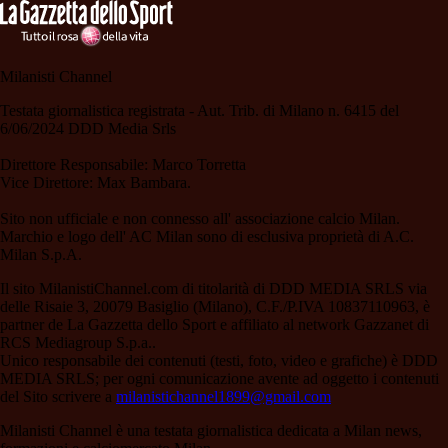
Milanisti Channel
Testata giornalistica registrata - Aut. Trib. di Milano n. 6415 del
6/06/2024 DDD Media Srls
Direttore Responsabile: Marco Torretta
Vice Direttore: Max Bambara.
Sito non ufficiale e non connesso all' associazione calcio Milan.
Marchio e logo dell' AC Milan sono di esclusiva proprietà di A.C.
Milan S.p.A.
Il sito MilanistiChannel.com di titolarità di DDD MEDIA SRLS via
delle Risaie 3, 20079 Basiglio (Milano), C.F./P.IVA 10837110963, è
partner de La Gazzetta dello Sport e affiliato al network Gazzanet di
RCS Mediagroup S.p.a..
Unico responsabile dei contenuti (testi, foto, video e grafiche) è DDD
MEDIA SRLS; per ogni comunicazione avente ad oggetto i contenuti
del Sito scrivere a
milanistichannel1899@gmail.com
Milanisti Channel è una testata giornalistica dedicata a Milan news,