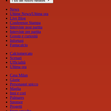
I siti del nostro network
News
Ultime News/Ultima ora
Live Blog
Conferenze Stampa
Interviste post partita
Interviste pre partita
Gossip e curiosità
Infortuni
Fantacalcio
Calciomercato
Scenari
Ufficialità
Ultima ora
Casa Milan
Glorie
Personaggi spicco
Maglia
Inni e cori
Palmares
Sponsor
Progetti
Store squadra