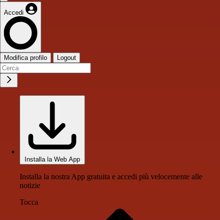
Accedi
Modifica profilo
Logout
Installa la Web App
Installa la nostra App gratuita e accedi più velocemente alle
notizie
Tocca