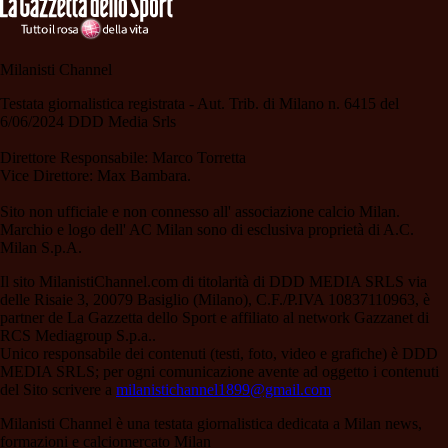
Milanisti Channel
Testata giornalistica registrata - Aut. Trib. di Milano n. 6415 del
6/06/2024 DDD Media Srls
Direttore Responsabile: Marco Torretta
Vice Direttore: Max Bambara.
Sito non ufficiale e non connesso all' associazione calcio Milan.
Marchio e logo dell' AC Milan sono di esclusiva proprietà di A.C.
Milan S.p.A.
Il sito MilanistiChannel.com di titolarità di DDD MEDIA SRLS via
delle Risaie 3, 20079 Basiglio (Milano), C.F./P.IVA 10837110963, è
partner de La Gazzetta dello Sport e affiliato al network Gazzanet di
RCS Mediagroup S.p.a..
Unico responsabile dei contenuti (testi, foto, video e grafiche) è DDD
MEDIA SRLS; per ogni comunicazione avente ad oggetto i contenuti
del Sito scrivere a
milanistichannel1899@gmail.com
Milanisti Channel è una testata giornalistica dedicata a Milan news,
formazioni e calciomercato Milan