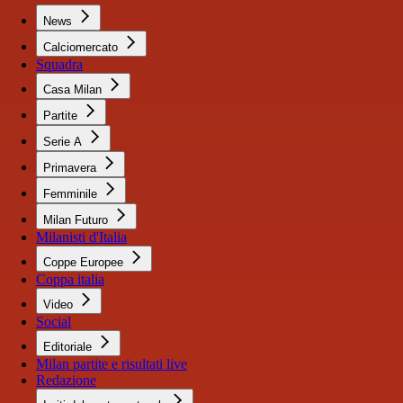
News
Calciomercato
Squadra
Casa Milan
Partite
Serie A
Primavera
Femminile
Milan Futuro
Milanisti d'Italia
Coppe Europee
Coppa italia
Video
Social
Editoriale
Milan partite e risultati live
Redazione