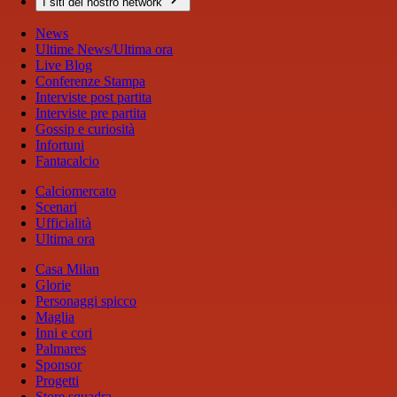
I siti del nostro network
News
Ultime News/Ultima ora
Live Blog
Conferenze Stampa
Interviste post partita
Interviste pre partita
Gossip e curiosità
Infortuni
Fantacalcio
Calciomercato
Scenari
Ufficialità
Ultima ora
Casa Milan
Glorie
Personaggi spicco
Maglia
Inni e cori
Palmares
Sponsor
Progetti
Store squadra