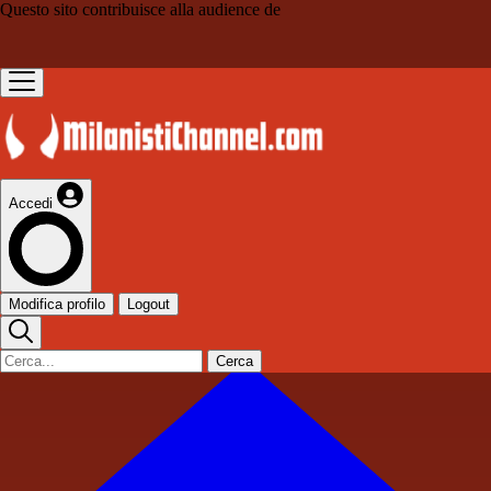
Questo sito contribuisce alla audience de
Accedi
Modifica profilo
Logout
Cerca