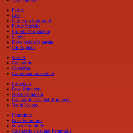
Partite
Live
Partite più importanti
Partite Storiche
Probabili formazioni
Pagelle
Dove vedere la partita
Info biglietti
Serie A
Calendario
Classifica
Campionati precedenti
Primavera
Rosa Primavera
News Primavera
Calendario e risultati Primavera
Youth League
Femminile
Rosa Femminile
News Femminile
Calendario e risultati Femminile