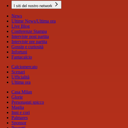
I siti del nostro network
News
Ultime News/Ultima ora
Live Blog
Conferenze Stampa
Interviste post partita
Interviste pre partita
Gossip e curiosità
Infortuni
Fantacalcio
Calciomercato
Scenari
Ufficialità
Ultima ora
Casa Milan
Glorie
Personaggi spicco
Maglia
Inni e cori
Palmares
Sponsor
Progetti