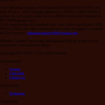
Il sito MilanistiChannel.com di titolarità di DDD MEDIA SRLS via
delle Risaie 3, 20079 Basiglio (Milano), C.F./P.IVA 10837110963, è
partner de La Gazzetta dello Sport e affiliato al network Gazzanet di
RCS Mediagroup S.p.a..
Unico responsabile dei contenuti (testi, foto, video e grafiche) è DDD
MEDIA SRLS; per ogni comunicazione avente ad oggetto i contenuti
del Sito scrivere a
milanistichannel1899@gmail.com
Milanisti Channel è una testata giornalistica dedicata a Milan news,
formazioni e calciomercato Milan
Copyright 2021-2026 © Tutti i diritti riservati.
Calciomercato
Scenari
Ufficialità
Ultima ora
Informazioni
Redazione
Trasparenza