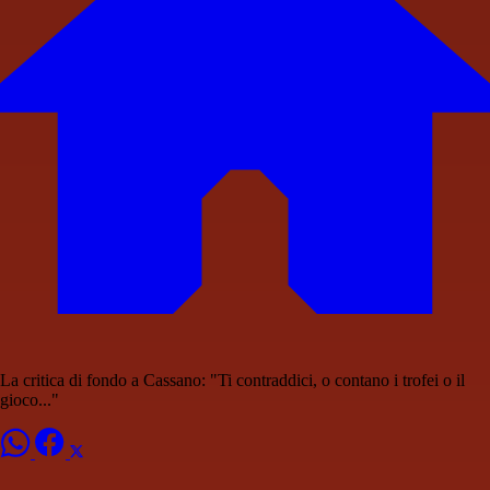
La critica di fondo a Cassano: "Ti contraddici, o contano i trofei o il
gioco..."