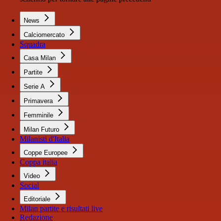
News
Calciomercato
Squadra
Casa Milan
Partite
Serie A
Primavera
Femminile
Milan Futuro
Milanisti d'Italia
Coppe Europee
Coppa italia
Video
Social
Editoriale
Milan partite e risultati live
Redazione