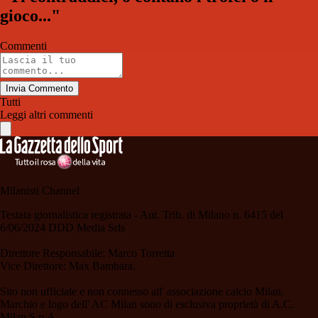
gioco..."
Commenti
Invia Commento
Tutti
Leggi altri commenti
Milanisti Channel
Testata giornalistica registrata - Aut. Trib. di Milano n. 6415 del
6/06/2024 DDD Media Srls
Direttore Responsabile: Marco Torretta
Vice Direttore: Max Bambara.
Sito non ufficiale e non connesso all' associazione calcio Milan.
Marchio e logo dell' AC Milan sono di esclusiva proprietà di A.C.
Milan S.p.A.