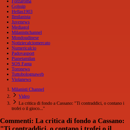
Forzaroma
Golssip
Hellas1903
Ilmilanista
Juvenews
Mediagol
Milanistichannel
Mondoudinese
Notiziecalciomercato
Numericalcio
Padovasport
Pianetamilan
SOS Fanta
Toronews
Tuttobolognaweb
Violanews
Milanisti Channel
Video
La critica di fondo a Cassano: "Ti contraddici, o contano i
trofei o il gioco..."
Commenti: La critica di fondo a Cassano:
"Ti contraddici, o contano i trofei o il