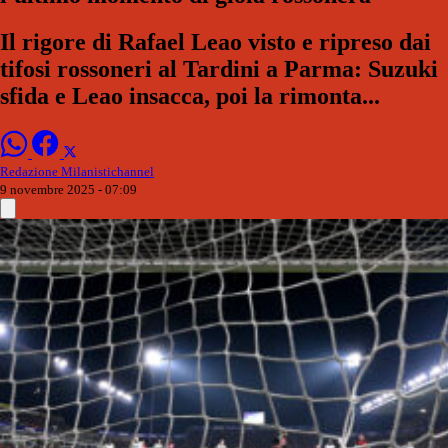
Il rigore di Rafael Leao visto e ripreso dai
tifosi rossoneri al Tardini a Parma: Suzuki
sfida e Leao insacca, poi la rimonta...
Redazione Milanistichannel
9 novembre 2025 - 07:09