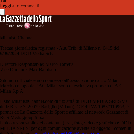
Tutti
Leggi altri commenti
Milanisti Channel
Testata giornalistica registrata - Aut. Trib. di Milano n. 6415 del
6/06/2024 DDD Media Srls
Direttore Responsabile: Marco Torretta
Vice Direttore: Max Bambara.
Sito non ufficiale e non connesso all' associazione calcio Milan.
Marchio e logo dell' AC Milan sono di esclusiva proprietà di A.C.
Milan S.p.A.
Il sito MilanistiChannel.com di titolarità di DDD MEDIA SRLS via
delle Risaie 3, 20079 Basiglio (Milano), C.F./P.IVA 10837110963, è
partner de La Gazzetta dello Sport e affiliato al network Gazzanet di
RCS Mediagroup S.p.a..
Unico responsabile dei contenuti (testi, foto, video e grafiche) è DDD
MEDIA SRLS; per ogni comunicazione avente ad oggetto i contenuti
del Sito scrivere a
milanistichannel1899@gmail.com