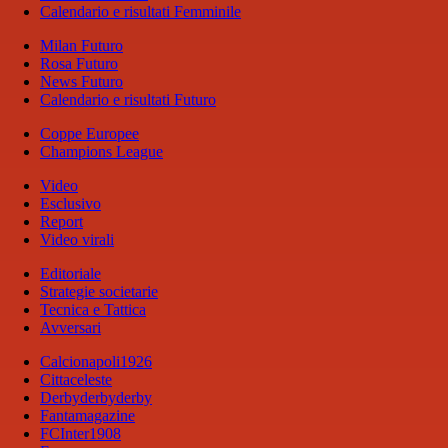
Calendario e risultati Femminile
Milan Futuro
Rosa Futuro
News Futuro
Calendario e risultati Futuro
Coppe Europee
Champions League
Video
Esclusivo
Report
Video virali
Editoriale
Strategie societarie
Tecnica e Tattica
Avversari
Calcionapoli1926
Cittaceleste
Derbyderbyderby
Fantamagazine
FCInter1908