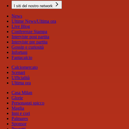
I siti del nostro network
News
Ultime News/Ultima ora
Live Blog
Conferenze Stampa
Interviste post partita
Interviste pre partita
Gossip e curiosità
Infortuni
Fantacalcio
Calciomercato
Scenari
Ufficialità
Ultima ora
Casa Milan
Glorie
Personaggi spicco
Maglia
Inni e cori
Palmares
Sponsor
Progetti