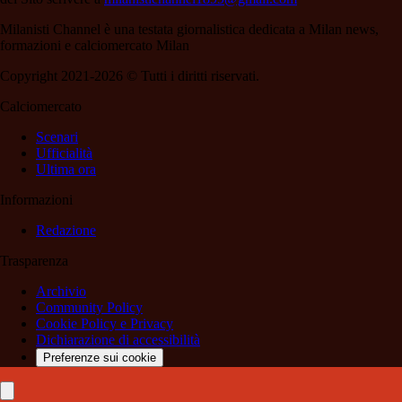
Milanisti Channel è una testata giornalistica dedicata a Milan news,
formazioni e calciomercato Milan
Copyright 2021-2026 © Tutti i diritti riservati.
Calciomercato
Scenari
Ufficialità
Ultima ora
Informazioni
Redazione
Trasparenza
Archivio
Community Policy
Cookie Policy e Privacy
Dichiarazione di accessibilità
Preferenze sui cookie