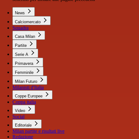
News
Calciomercato
Squadra
Casa Milan
Partite
Serie A
Primavera
Femminile
Milan Futuro
Milanisti d'Italia
Coppe Europee
Coppa italia
Video
Social
Editoriale
Milan partite e risultati live
Redazione