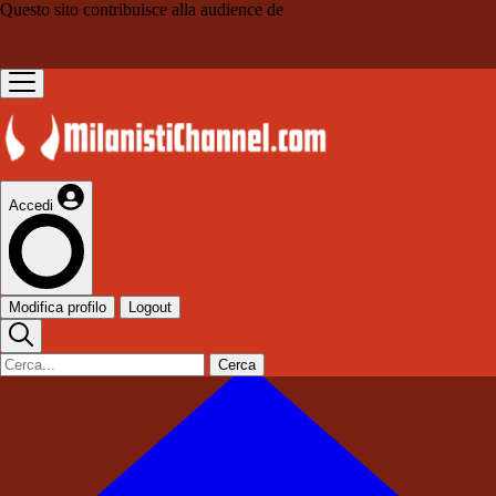
Questo sito contribuisce alla audience de
Accedi
Modifica profilo
Logout
Cerca