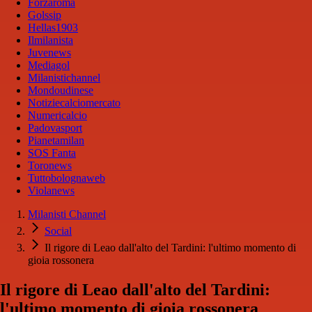
Forzaroma
Golssip
Hellas1903
Ilmilanista
Juvenews
Mediagol
Milanistichannel
Mondoudinese
Notiziecalciomercato
Numericalcio
Padovasport
Pianetamilan
SOS Fanta
Toronews
Tuttobolognaweb
Violanews
Milanisti Channel
Social
Il rigore di Leao dall'alto del Tardini: l'ultimo momento di
gioia rossonera
Il rigore di Leao dall'alto del Tardini:
l'ultimo momento di gioia rossonera