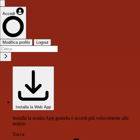
Accedi
Modifica profilo
Logout
Installa la Web App
Installa la nostra App gratuita e accedi più velocemente alle
notizie
Tocca