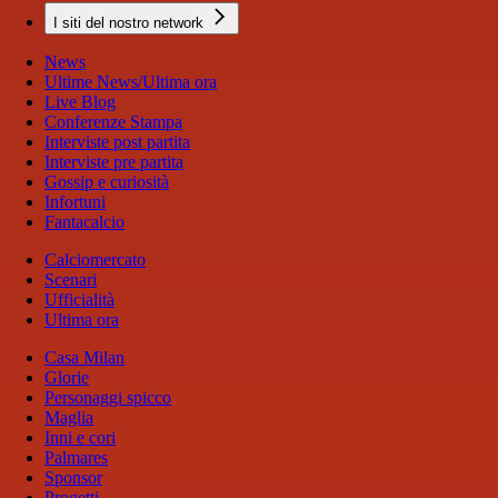
I siti del nostro network
News
Ultime News/Ultima ora
Live Blog
Conferenze Stampa
Interviste post partita
Interviste pre partita
Gossip e curiosità
Infortuni
Fantacalcio
Calciomercato
Scenari
Ufficialità
Ultima ora
Casa Milan
Glorie
Personaggi spicco
Maglia
Inni e cori
Palmares
Sponsor
Progetti