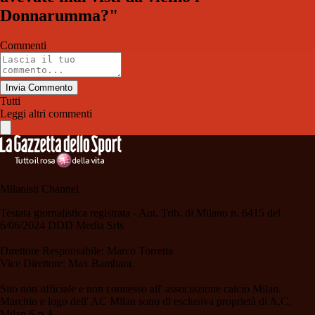
Donnarumma?"
Commenti
Invia Commento
Tutti
Leggi altri commenti
Milanisti Channel
Testata giornalistica registrata - Aut. Trib. di Milano n. 6415 del
6/06/2024 DDD Media Srls
Direttore Responsabile: Marco Torretta
Vice Direttore: Max Bambara.
Sito non ufficiale e non connesso all' associazione calcio Milan.
Marchio e logo dell' AC Milan sono di esclusiva proprietà di A.C.
Milan S.p.A.