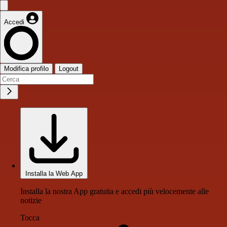
Accedi
Modifica profilo
Logout
Installa la Web App
Installa la nostra App gratuita e accedi più velocemente alle
notizie
Tocca