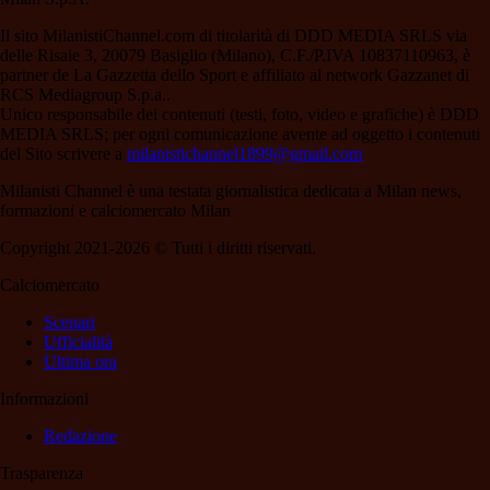
Il sito MilanistiChannel.com di titolarità di DDD MEDIA SRLS via
delle Risaie 3, 20079 Basiglio (Milano), C.F./P.IVA 10837110963, è
partner de La Gazzetta dello Sport e affiliato al network Gazzanet di
RCS Mediagroup S.p.a..
Unico responsabile dei contenuti (testi, foto, video e grafiche) è DDD
MEDIA SRLS; per ogni comunicazione avente ad oggetto i contenuti
del Sito scrivere a
milanistichannel1899@gmail.com
Milanisti Channel è una testata giornalistica dedicata a Milan news,
formazioni e calciomercato Milan
Copyright 2021-2026 © Tutti i diritti riservati.
Calciomercato
Scenari
Ufficialità
Ultima ora
Informazioni
Redazione
Trasparenza