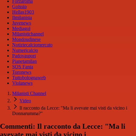
Forzaroma
Golssip
Hellas1903
Ilmilanista
Juvenews
Mediagol
Milanistichannel
Mondoudinese
Notiziecalciomercato
Numericalcio
Padovasport
Pianetamilan
SOS Fanta
Toronews
Tuttobolognaweb
Violanews
Milanisti Channel
Video
Il racconto da Lecce: "Ma li avevate mai visti da vicino i
Donnarumma?"
Commenti: Il racconto da Lecce: "Ma li
avevate mai visti da vicino i