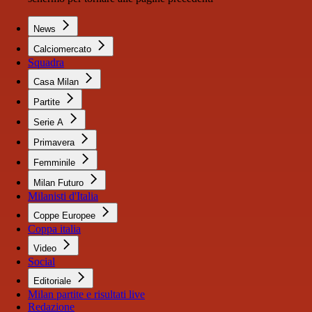
News
Calciomercato
Squadra
Casa Milan
Partite
Serie A
Primavera
Femminile
Milan Futuro
Milanisti d'Italia
Coppe Europee
Coppa italia
Video
Social
Editoriale
Milan partite e risultati live
Redazione