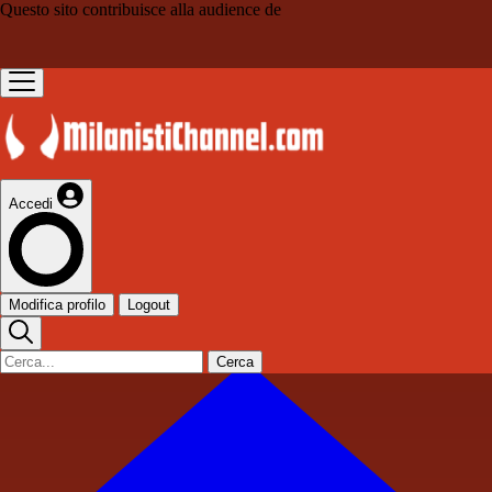
Questo sito contribuisce alla audience de
Accedi
Modifica profilo
Logout
Cerca