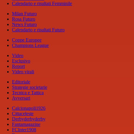
Calendario e risultati Femminile
Milan Futuro
Rosa Futuro
News Futuro
Calendario e risultati Futuro
Coppe Europee
Champions League
Video
Esclusivo
Report
Video virali
Editoriale
Strategie societarie
Tecnica e Tattica
Avversari
Calcionapoli1926
Cittaceleste
Derbyderbyderby
Fantamagazine
FCInter1908