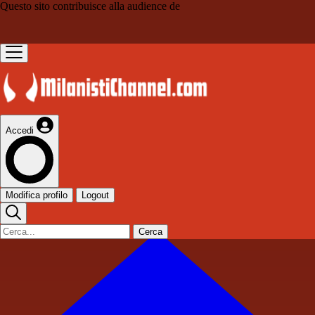
Questo sito contribuisce alla audience de
Accedi
Modifica profilo
Logout
Cerca