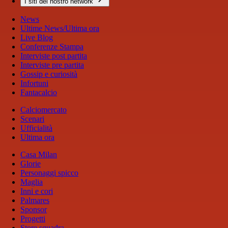
I siti del nostro network
News
Ultime News/Ultima ora
Live Blog
Conferenze Stampa
Interviste post partita
Interviste pre partita
Gossip e curiosità
Infortuni
Fantacalcio
Calciomercato
Scenari
Ufficialità
Ultima ora
Casa Milan
Glorie
Personaggi spicco
Maglia
Inni e cori
Palmares
Sponsor
Progetti
Store squadra