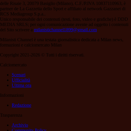
delle Risaie 3, 20079 Basiglio (Milano), C.F./P.IVA 10837110963, è
partner de La Gazzetta dello Sport e affiliato al network Gazzanet di
RCS Mediagroup S.p.a..
Unico responsabile dei contenuti (testi, foto, video e grafiche) è DDD
MEDIA SRLS; per ogni comunicazione avente ad oggetto i contenuti
del Sito scrivere a
milanistichannel1899@gmail.com
Milanisti Channel è una testata giornalistica dedicata a Milan news,
formazioni e calciomercato Milan
Copyright 2021-2026 © Tutti i diritti riservati.
Calciomercato
Scenari
Ufficialità
Ultima ora
Informazioni
Redazione
Trasparenza
Archivio
Community Policy