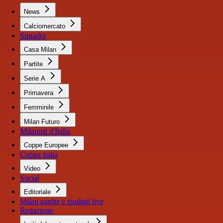
News
Calciomercato
Squadra
Casa Milan
Partite
Serie A
Primavera
Femminile
Milan Futuro
Milanisti d'Italia
Coppe Europee
Coppa italia
Video
Social
Editoriale
Milan partite e risultati live
Redazione