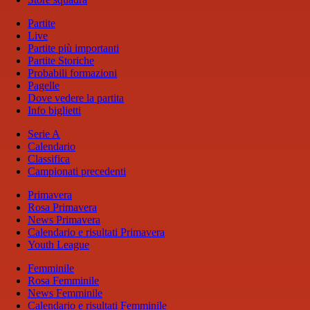
Partite
Live
Partite più importanti
Partite Storiche
Probabili formazioni
Pagelle
Dove vedere la partita
Info biglietti
Serie A
Calendario
Classifica
Campionati precedenti
Primavera
Rosa Primavera
News Primavera
Calendario e risultati Primavera
Youth League
Femminile
Rosa Femminile
News Femminile
Calendario e risultati Femminile