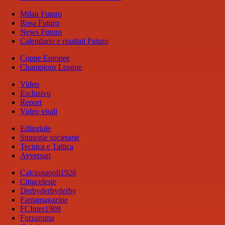
Milan Futuro
Rosa Futuro
News Futuro
Calendario e risultati Futuro
Coppe Europee
Champions League
Video
Esclusivo
Report
Video virali
Editoriale
Strategie societarie
Tecnica e Tattica
Avversari
Calcionapoli1926
Cittaceleste
Derbyderbyderby
Fantamagazine
FCInter1908
Forzaroma