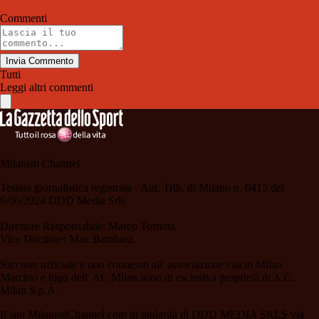
Commenti
Invia Commento
Tutti
Leggi altri commenti
Milanisti Channel
Testata giornalistica registrata - Aut. Trib. di Milano n. 6415 del
6/06/2024 DDD Media Srls
Direttore Responsabile: Marco Torretta
Vice Direttore: Max Bambara.
Sito non ufficiale e non connesso all' associazione calcio Milan.
Marchio e logo dell' AC Milan sono di esclusiva proprietà di A.C.
Milan S.p.A.
Il sito MilanistiChannel.com di titolarità di DDD MEDIA SRLS via