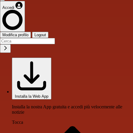
Accedi
Modifica profilo
Logout
Installa la Web App
Installa la nostra App gratuita e accedi più velocemente alle
notizie
Tocca