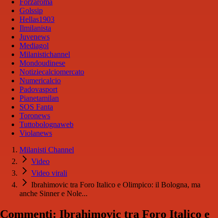
Forzaroma
Golssip
Hellas1903
Ilmilanista
Juvenews
Mediagol
Milanistichannel
Mondoudinese
Notiziecalciomercato
Numericalcio
Padovasport
Pianetamilan
SOS Fanta
Toronews
Tuttobolognaweb
Violanews
Milanisti Channel
Video
Video virali
Ibrahimovic tra Foro Italico e Olimpico: il Bologna, ma
anche Sinner e Nole...
Commenti: Ibrahimovic tra Foro Italico e