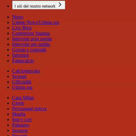
I siti del nostro network
News
Ultime News/Ultima ora
Live Blog
Conferenze Stampa
Interviste post partita
Interviste pre partita
Gossip e curiosità
Infortuni
Fantacalcio
Calciomercato
Scenari
Ufficialità
Ultima ora
Casa Milan
Glorie
Personaggi spicco
Maglia
Inni e cori
Palmares
Sponsor
Progetti