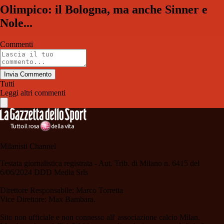
Olimpico: il Bologna, ma anche Sinner e
Nole...
Commenti
Invia Commento
Tutti
Leggi altri commenti
Milanisti Channel
Testata giornalistica registrata - Aut. Trib. di Milano n. 6415 del
6/06/2024 DDD Media Srls
Direttore Responsabile: Marco Torretta
Vice Direttore: Max Bambara.
Sito non ufficiale e non connesso all' associazione calcio Milan.