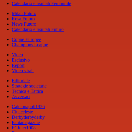
Calendario e risultati Femminile
Milan Futuro
Rosa Futuro
News Futuro
Calendario e risultati Futuro
Coppe Europee
Champions League
Video
Esclusivo
Report
Video virali
Editoriale
Strategie societarie
Tecnica e Tattica
Avversari
Calcionapoli1926
Cittaceleste
Derbyderbyderby
Fantamagazine
FCInter1908