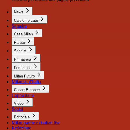
News
Calciomercato
Squadra
Casa Milan
Partite
Serie A
Primavera
Femminile
Milan Futuro
Milanisti d'Italia
Coppe Europee
Coppa italia
Video
Social
Editoriale
Milan partite e risultati live
Redazione