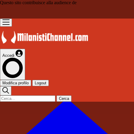
Questo sito contribuisce alla audience de
Accedi
Modifica profilo
Logout
Cerca