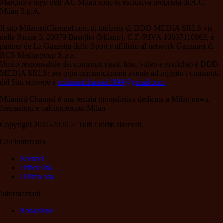
Marchio e logo dell' AC Milan sono di esclusiva proprietà di A.C.
Milan S.p.A.
Il sito MilanistiChannel.com di titolarità di DDD MEDIA SRLS via
delle Risaie 3, 20079 Basiglio (Milano), C.F./P.IVA 10837110963, è
partner de La Gazzetta dello Sport e affiliato al network Gazzanet di
RCS Mediagroup S.p.a..
Unico responsabile dei contenuti (testi, foto, video e grafiche) è DDD
MEDIA SRLS; per ogni comunicazione avente ad oggetto i contenuti
del Sito scrivere a
milanistichannel1899@gmail.com
Milanisti Channel è una testata giornalistica dedicata a Milan news,
formazioni e calciomercato Milan
Copyright 2021-2026 © Tutti i diritti riservati.
Calciomercato
Scenari
Ufficialità
Ultima ora
Informazioni
Redazione