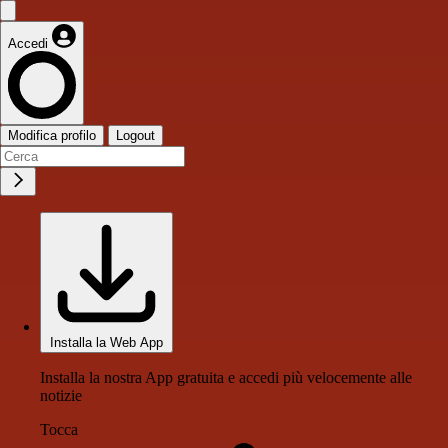
Accedi
Modifica profilo
Logout
Installa la Web App
Installa la nostra App gratuita e accedi più velocemente alle
notizie
Tocca