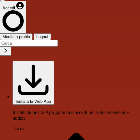
Accedi
Modifica profilo
Logout
Installa la Web App
Installa la nostra App gratuita e accedi più velocemente alle
notizie
Tocca