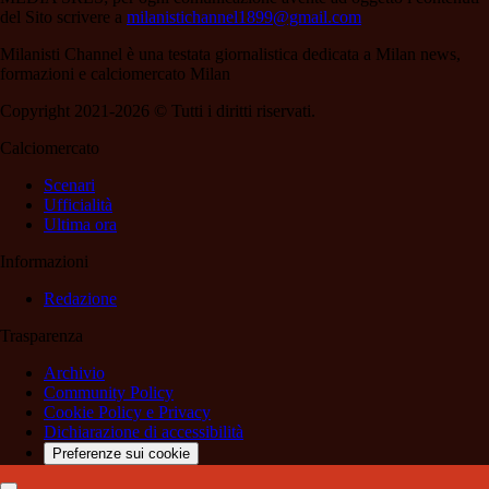
del Sito scrivere a
milanistichannel1899@gmail.com
Milanisti Channel è una testata giornalistica dedicata a Milan news,
formazioni e calciomercato Milan
Copyright 2021-2026 © Tutti i diritti riservati.
Calciomercato
Scenari
Ufficialità
Ultima ora
Informazioni
Redazione
Trasparenza
Archivio
Community Policy
Cookie Policy e Privacy
Dichiarazione di accessibilità
Preferenze sui cookie