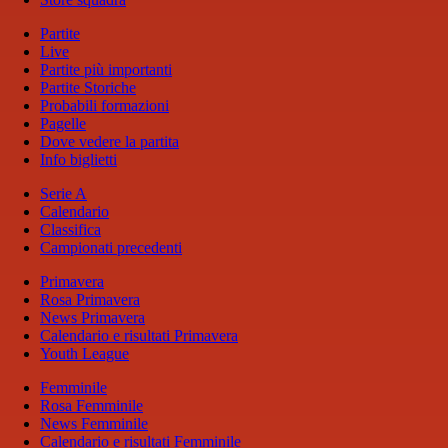
Partite
Live
Partite più importanti
Partite Storiche
Probabili formazioni
Pagelle
Dove vedere la partita
Info biglietti
Serie A
Calendario
Classifica
Campionati precedenti
Primavera
Rosa Primavera
News Primavera
Calendario e risultati Primavera
Youth League
Femminile
Rosa Femminile
News Femminile
Calendario e risultati Femminile