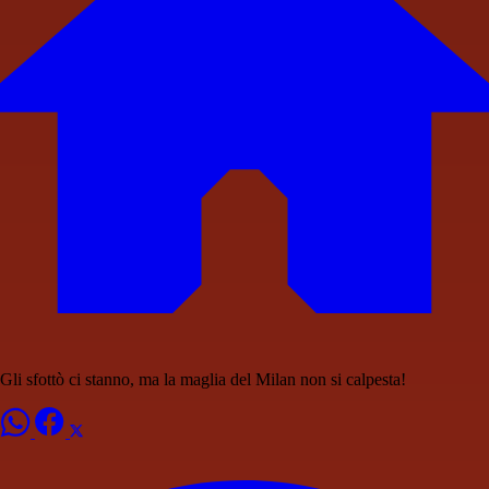
Gli sfottò ci stanno, ma la maglia del Milan non si calpesta!