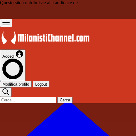
Questo sito contribuisce alla audience de
Accedi
Modifica profilo
Logout
Cerca