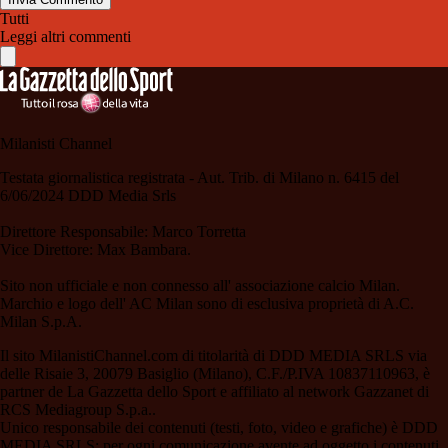
Tutti
Leggi altri commenti
Milanisti Channel
Testata giornalistica registrata - Aut. Trib. di Milano n. 6415 del
6/06/2024 DDD Media Srls
Direttore Responsabile: Marco Torretta
Vice Direttore: Max Bambara.
Sito non ufficiale e non connesso all' associazione calcio Milan.
Marchio e logo dell' AC Milan sono di esclusiva proprietà di A.C.
Milan S.p.A.
Il sito MilanistiChannel.com di titolarità di DDD MEDIA SRLS via
delle Risaie 3, 20079 Basiglio (Milano), C.F./P.IVA 10837110963, è
partner de La Gazzetta dello Sport e affiliato al network Gazzanet di
RCS Mediagroup S.p.a..
Unico responsabile dei contenuti (testi, foto, video e grafiche) è DDD
MEDIA SRLS; per ogni comunicazione avente ad oggetto i contenuti