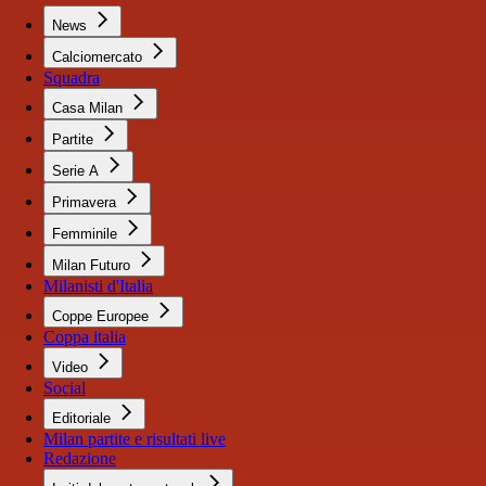
News
Calciomercato
Squadra
Casa Milan
Partite
Serie A
Primavera
Femminile
Milan Futuro
Milanisti d'Italia
Coppe Europee
Coppa italia
Video
Social
Editoriale
Milan partite e risultati live
Redazione