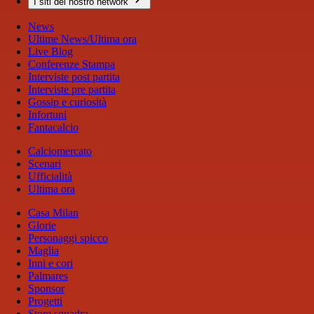
I siti del nostro network
News
Ultime News/Ultima ora
Live Blog
Conferenze Stampa
Interviste post partita
Interviste pre partita
Gossip e curiosità
Infortuni
Fantacalcio
Calciomercato
Scenari
Ufficialità
Ultima ora
Casa Milan
Glorie
Personaggi spicco
Maglia
Inni e cori
Palmares
Sponsor
Progetti
Store squadra