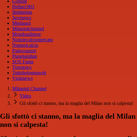
Golssip
Hellas1903
Ilmilanista
Juvenews
Mediagol
Milanistichannel
Mondoudinese
Notiziecalciomercato
Numericalcio
Padovasport
Pianetamilan
SOS Fanta
Toronews
Tuttobolognaweb
Violanews
Milanisti Channel
Video
Gli sfottò ci stanno, ma la maglia del Milan non si calpesta!
Gli sfottò ci stanno, ma la maglia del Milan
non si calpesta!