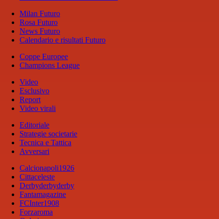
Milan Futuro
Rosa Futuro
News Futuro
Calendario e risultati Futuro
Coppe Europee
Champions League
Video
Esclusivo
Report
Video virali
Editoriale
Strategie societarie
Tecnica e Tattica
Avversari
Calcionapoli1926
Cittaceleste
Derbyderbyderby
Fantamagazine
FCInter1908
Forzaroma