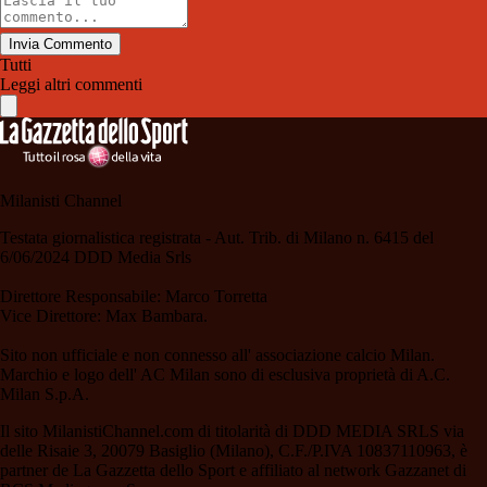
Invia Commento
Tutti
Leggi altri commenti
Milanisti Channel
Testata giornalistica registrata - Aut. Trib. di Milano n. 6415 del
6/06/2024 DDD Media Srls
Direttore Responsabile: Marco Torretta
Vice Direttore: Max Bambara.
Sito non ufficiale e non connesso all' associazione calcio Milan.
Marchio e logo dell' AC Milan sono di esclusiva proprietà di A.C.
Milan S.p.A.
Il sito MilanistiChannel.com di titolarità di DDD MEDIA SRLS via
delle Risaie 3, 20079 Basiglio (Milano), C.F./P.IVA 10837110963, è
partner de La Gazzetta dello Sport e affiliato al network Gazzanet di