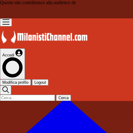
Questo sito contribuisce alla audience de
Accedi
Modifica profilo
Logout
Cerca