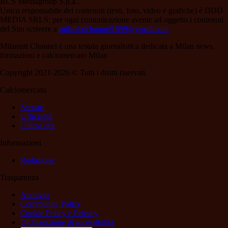
RCS Mediagroup S.p.a..
Unico responsabile dei contenuti (testi, foto, video e grafiche) è DDD
MEDIA SRLS; per ogni comunicazione avente ad oggetto i contenuti
del Sito scrivere a
milanistichannel1899@gmail.com
Milanisti Channel è una testata giornalistica dedicata a Milan news,
formazioni e calciomercato Milan
Copyright 2021-2026 © Tutti i diritti riservati.
Calciomercato
Scenari
Ufficialità
Ultima ora
Informazioni
Redazione
Trasparenza
Archivio
Community Policy
Cookie Policy e Privacy
Dichiarazione di accessibilità