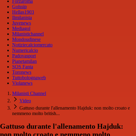
Forzaroma
Golssip
Hellas1903
Ilmilanista
Juvenews
Mediagol
Milanistichannel
Mondoudinese
Notiziecalciomercato
Numericalcio
Padovasport
Pianetamilan
SOS Fanta
Toronews
Tuttobolognaweb
Violanews
Milanisti Channel
Video
Gattuso durante l'allenamento Hajduk: non molto croato e
nemmeno molto british...
Gattuso durante l'allenamento Hajduk:
non molto croato e nemmeno molto