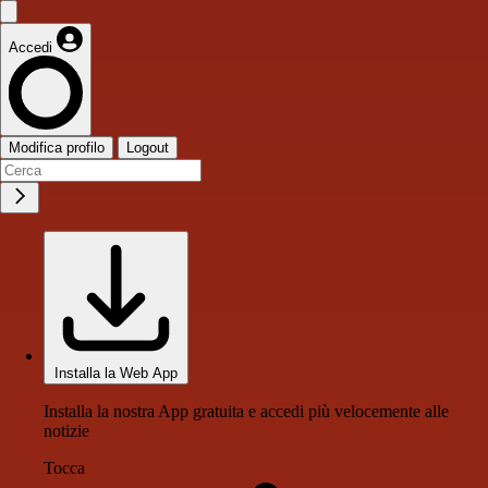
Accedi
Modifica profilo
Logout
Installa la Web App
Installa la nostra App gratuita e accedi più velocemente alle
notizie
Tocca