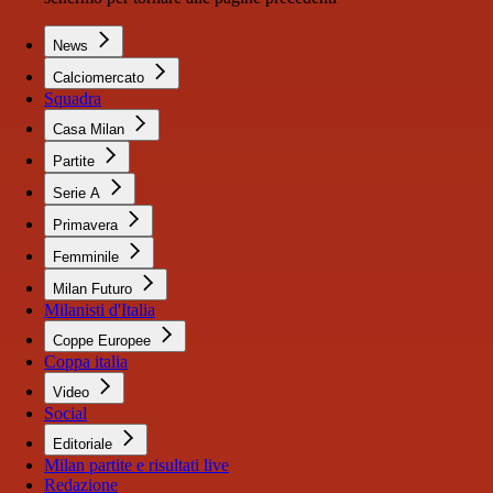
News
Calciomercato
Squadra
Casa Milan
Partite
Serie A
Primavera
Femminile
Milan Futuro
Milanisti d'Italia
Coppe Europee
Coppa italia
Video
Social
Editoriale
Milan partite e risultati live
Redazione