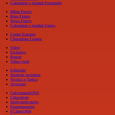
Calendario e risultati Femminile
Milan Futuro
Rosa Futuro
News Futuro
Calendario e risultati Futuro
Coppe Europee
Champions League
Video
Esclusivo
Report
Video virali
Editoriale
Strategie societarie
Tecnica e Tattica
Avversari
Calcionapoli1926
Cittaceleste
Derbyderbyderby
Fantamagazine
FCInter1908