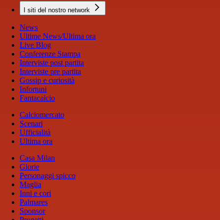
I siti del nostro network
News
Ultime News/Ultima ora
Live Blog
Conferenze Stampa
Interviste post partita
Interviste pre partita
Gossip e curiosità
Infortuni
Fantacalcio
Calciomercato
Scenari
Ufficialità
Ultima ora
Casa Milan
Glorie
Personaggi spicco
Maglia
Inni e cori
Palmares
Sponsor
Progetti