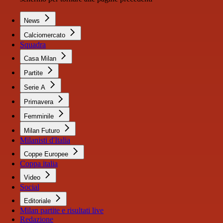
News
Calciomercato
Squadra
Casa Milan
Partite
Serie A
Primavera
Femminile
Milan Futuro
Milanisti d'Italia
Coppe Europee
Coppa italia
Video
Social
Editoriale
Milan partite e risultati live
Redazione