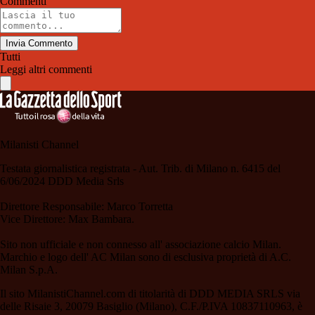
Commenti
Invia Commento
Tutti
Leggi altri commenti
Milanisti Channel
Testata giornalistica registrata - Aut. Trib. di Milano n. 6415 del
6/06/2024 DDD Media Srls
Direttore Responsabile: Marco Torretta
Vice Direttore: Max Bambara.
Sito non ufficiale e non connesso all' associazione calcio Milan.
Marchio e logo dell' AC Milan sono di esclusiva proprietà di A.C.
Milan S.p.A.
Il sito MilanistiChannel.com di titolarità di DDD MEDIA SRLS via
delle Risaie 3, 20079 Basiglio (Milano), C.F./P.IVA 10837110963, è