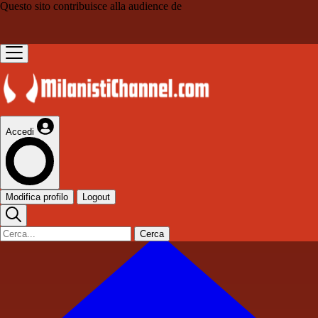
Questo sito contribuisce alla audience de
Accedi
Modifica profilo
Logout
Cerca