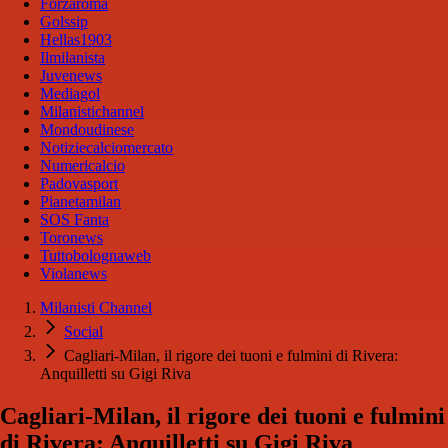
Forzaroma
Golssip
Hellas1903
Ilmilanista
Juvenews
Mediagol
Milanistichannel
Mondoudinese
Notiziecalciomercato
Numericalcio
Padovasport
Pianetamilan
SOS Fanta
Toronews
Tuttobolognaweb
Violanews
Milanisti Channel
Social
Cagliari-Milan, il rigore dei tuoni e fulmini di Rivera:
Anquilletti su Gigi Riva
Cagliari-Milan, il rigore dei tuoni e fulmini
di Rivera: Anquilletti su Gigi Riva