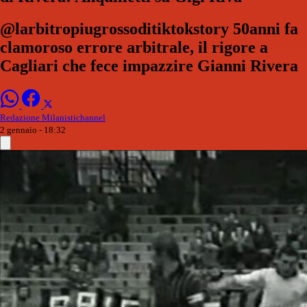
@larbitropiugrossoditiktokstory 50anni fa
clamoroso errore arbitrale, il rigore a
Cagliari che fece impazzire Gianni Rivera
Redazione Milanistichannel
2 gennaio - 18:32