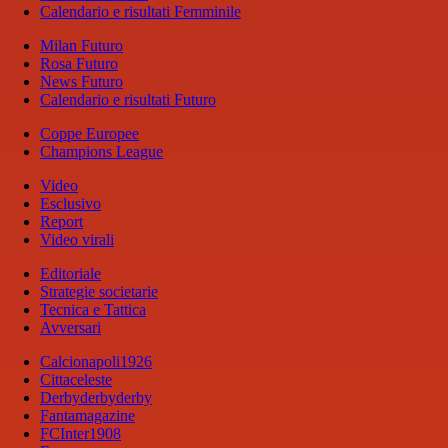
Calendario e risultati Femminile
Milan Futuro
Rosa Futuro
News Futuro
Calendario e risultati Futuro
Coppe Europee
Champions League
Video
Esclusivo
Report
Video virali
Editoriale
Strategie societarie
Tecnica e Tattica
Avversari
Calcionapoli1926
Cittaceleste
Derbyderbyderby
Fantamagazine
FCInter1908