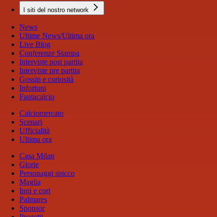
I siti del nostro network
News
Ultime News/Ultima ora
Live Blog
Conferenze Stampa
Interviste post partita
Interviste pre partita
Gossip e curiosità
Infortuni
Fantacalcio
Calciomercato
Scenari
Ufficialità
Ultima ora
Casa Milan
Glorie
Personaggi spicco
Maglia
Inni e cori
Palmares
Sponsor
Progetti