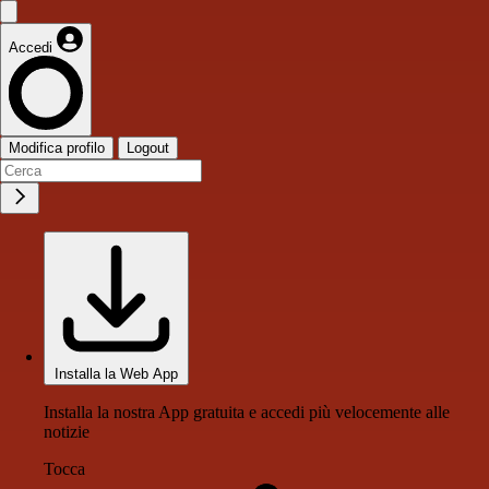
Accedi
Modifica profilo
Logout
Installa la Web App
Installa la nostra App gratuita e accedi più velocemente alle
notizie
Tocca