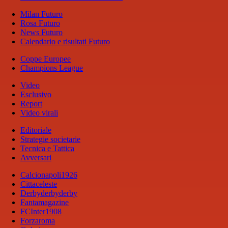
Milan Futuro
Rosa Futuro
News Futuro
Calendario e risultati Futuro
Coppe Europee
Champions League
Video
Esclusivo
Report
Video virali
Editoriale
Strategie societarie
Tecnica e Tattica
Avversari
Calcionapoli1926
Cittaceleste
Derbyderbyderby
Fantamagazine
FCInter1908
Forzaroma