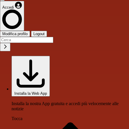
Accedi
Modifica profilo
Logout
Installa la Web App
Installa la nostra App gratuita e accedi più velocemente alle
notizie
Tocca