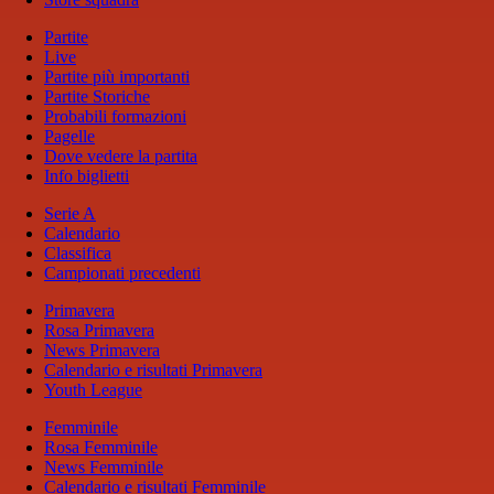
Partite
Live
Partite più importanti
Partite Storiche
Probabili formazioni
Pagelle
Dove vedere la partita
Info biglietti
Serie A
Calendario
Classifica
Campionati precedenti
Primavera
Rosa Primavera
News Primavera
Calendario e risultati Primavera
Youth League
Femminile
Rosa Femminile
News Femminile
Calendario e risultati Femminile