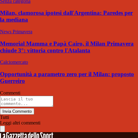
Senza categoria
Milan, clamorosa ipotesi dall'Argentina: Paredes per
la mediana
News Primavera
Memorial Mamma e Papà Cairo, il Milan Primavera
chiude 3°: vittoria contro l'Atalanta
Calciomercato
Opportunità a parametro zero per il Milan: proposto
Guerreiro
Commenti
Invia Commento
Tutti
Leggi altri commenti