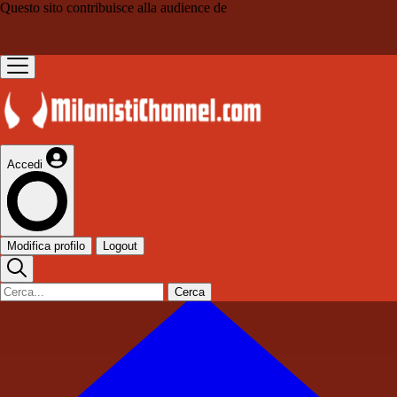
Questo sito contribuisce alla audience de
Accedi
Modifica profilo
Logout
Cerca