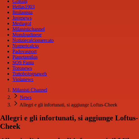
Golssip
Hellas1903
Ilmilanista
Juvenews
Mediagol
Milanistichannel
Mondoudinese
Notiziecalciomercato
Numericalcio
Padovasport
Pianetamilan
SOS Fanta
Toronews
Tuttobolognaweb
Violanews
Milanisti Channel
News
Allegri e gli infortunati, si aggiunge Loftus-Cheek
Allegri e gli infortunati, si aggiunge Loftus-
Cheek