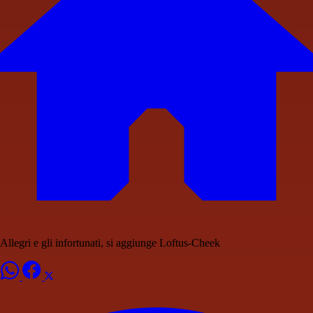
Allegri e gli infortunati, si aggiunge Loftus-Cheek