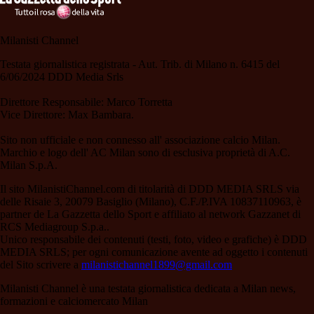
Milanisti Channel
Testata giornalistica registrata - Aut. Trib. di Milano n. 6415 del
6/06/2024 DDD Media Srls
Direttore Responsabile: Marco Torretta
Vice Direttore: Max Bambara.
Sito non ufficiale e non connesso all' associazione calcio Milan.
Marchio e logo dell' AC Milan sono di esclusiva proprietà di A.C.
Milan S.p.A.
Il sito MilanistiChannel.com di titolarità di DDD MEDIA SRLS via
delle Risaie 3, 20079 Basiglio (Milano), C.F./P.IVA 10837110963, è
partner de La Gazzetta dello Sport e affiliato al network Gazzanet di
RCS Mediagroup S.p.a..
Unico responsabile dei contenuti (testi, foto, video e grafiche) è DDD
MEDIA SRLS; per ogni comunicazione avente ad oggetto i contenuti
del Sito scrivere a
milanistichannel1899@gmail.com
Milanisti Channel è una testata giornalistica dedicata a Milan news,
formazioni e calciomercato Milan