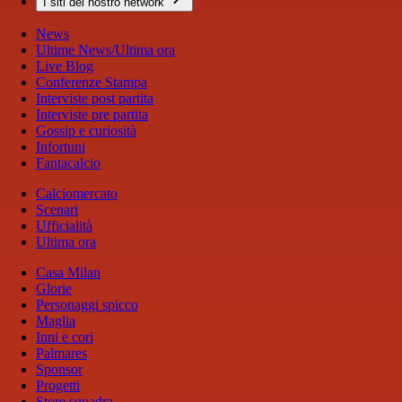
I siti del nostro network
News
Ultime News/Ultima ora
Live Blog
Conferenze Stampa
Interviste post partita
Interviste pre partita
Gossip e curiosità
Infortuni
Fantacalcio
Calciomercato
Scenari
Ufficialità
Ultima ora
Casa Milan
Glorie
Personaggi spicco
Maglia
Inni e cori
Palmares
Sponsor
Progetti
Store squadra